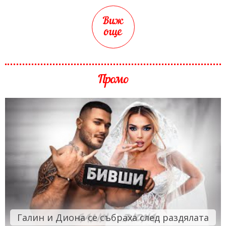
Виж
още
Промо
Галин и Диона се събраха след раздялата