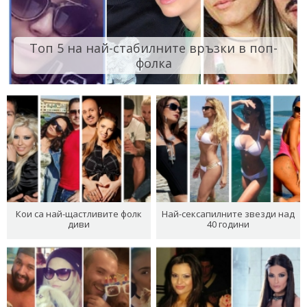
Топ 5 на най-стабилните връзки в поп-
фолка
Кои са най-щастливите фолк
Най-сексапилните звезди над
диви
40 години