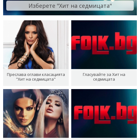
Изберете "Хит на седмицата"
Преслава оглави класацията
Гласувайте за Хит на
"Хит на седмицата"
седмицата