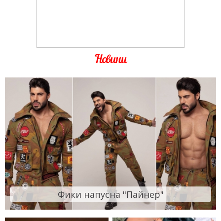
Новини
Фики напусна "Пайнер"