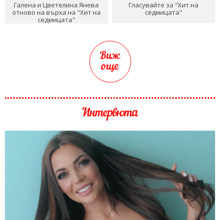
Галена и Цветелина Янева
Гласувайте за "Хит на
отново на върха на "Хит на
седмицата"
седмицата"
Виж
още
Интервюта