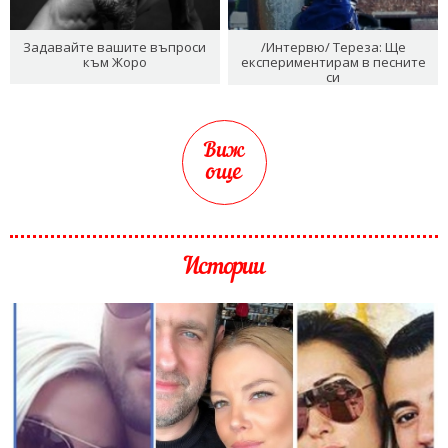
Задавайте вашите въпроси
/Интервю/ Тереза: Ще
към Жоро
експериментирам в песните
си
Виж
още
Истории