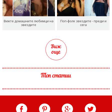
Вижте домашните любимци на
Поп-фолк звездите - преди и
звездите
сега
Виж
още
Топ статии