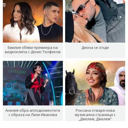
Емилия обяви премиера на
Диона се сгоди
видеоклипа с Денис Теофиков
Анелия обра аплодисментите
Роксана отваря нова
с образа на Лили Иванова
музикална страница с
„Джелем, Джелем“