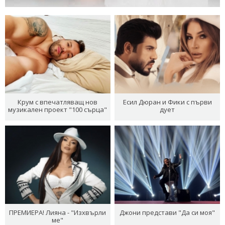
Крум с впечатляващ нов
Есил Дюран и Фики с първи
музикален проект "100 сърца"
дует
ПРЕМИЕРА! Лияна - "Изхвърли
Джони представи "Да си моя"
ме"