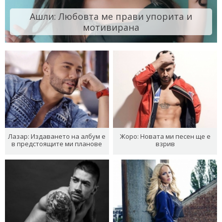
Ашли: Любовта ме прави упорита и
мотивирана
Лазар: Издаването на албум е
Жоро: Новата ми песен ще е
в предстоящите ми планове
взрив