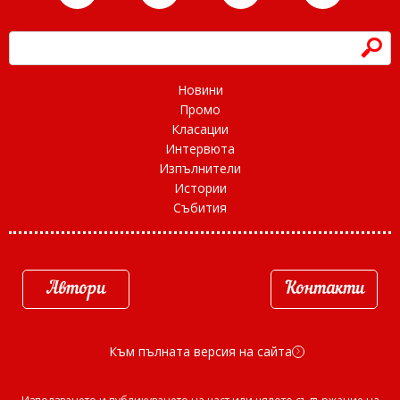
h
Новини
Промо
Класации
Интервюта
Изпълнители
Истории
Събития
Автори
Контакти
Към пълната версия на сайта
d