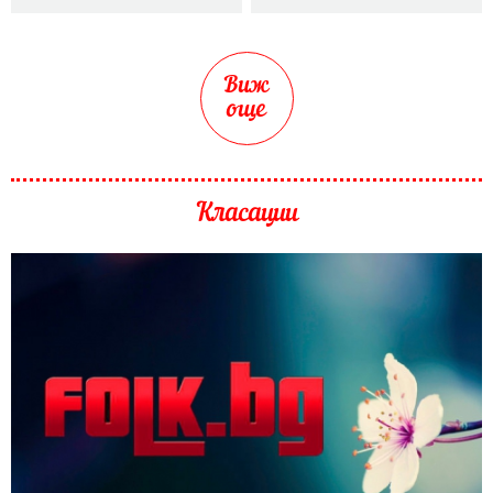
Виж
още
Класации