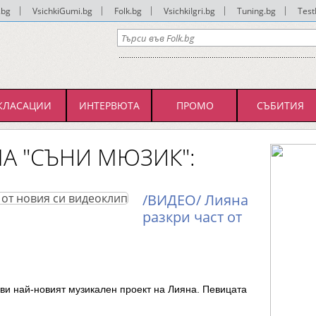
.bg
|
VsichkiGumi.bg
|
Folk.bg
|
VsichkiIgri.bg
|
Tuning.bg
|
Test
КЛАСАЦИИ
ИНТЕРВЮТА
ПРОМО
СЪБИТИЯ
МА "СЪНИ МЮЗИК":
/ВИДЕО/ Лияна
разкри част от
и най-новият музикален проект на Лияна. Певицата