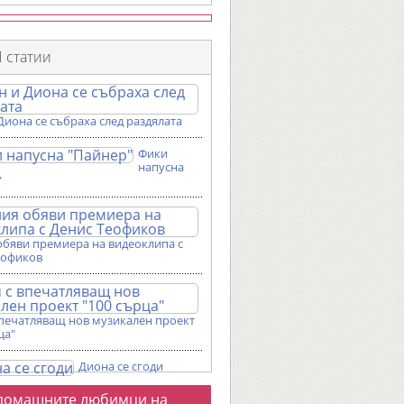
 статии
Диона се събраха след раздялата
Фики
напусна
"
обяви премиера на видеоклипа с
еофиков
впечатляващ нов музикален проект
ца"
Диона се сгоди
о
домашните любимци на
галерии