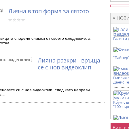
Лияна в топ форма за лятото
НОВИ
евицата споделя снимки от своето ежедневие, а
Галин и 
ахотна…
"Пайнер
Лияна разкри - връща
се с нов видеоклип
Емилия 
Денис Т
новете си с нов видеоклип, след като направи
на…
Крум с 
"100 сър
Фот
Вижте 