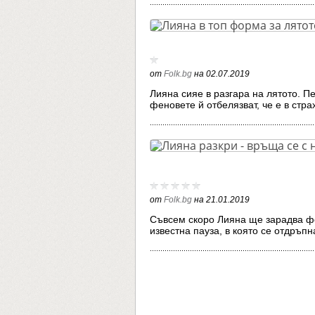
от
Folk.bg
на
02.07.2019
Лияна сияе в разгара на лятото. П
феновете й отбелязват, че е в стр
от
Folk.bg
на
21.01.2019
Съвсем скоро Лияна ще зарадва фе
известна пауза, в която се отдръп