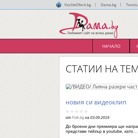
VsichkiOferti.bg
|
Dama.bg
|
Tennis
НАЧАЛО
СТАТИИ НА ТЕ
новия си видеоклип
от
Folk.bg
на
03.09.2019
До броени дни премиера ще направ
представи тийзър в youtube, като…