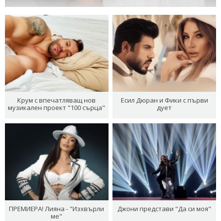
Крум с впечатляващ нов
Есил Дюран и Фики с първи
музикален проект "100 сърца"
дует
ПРЕМИЕРА! Лияна - "Изхвърли
Джони представи "Да си моя"
ме"