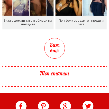
Вижте домашните любимци на
Поп-фолк звездите - преди и
звездите
сега
Виж
още
Топ статии