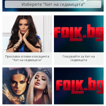
Изберете "Хит на седмицата"
Преслава оглави класацията
Гласувайте за Хит на
"Хит на седмицата"
седмицата