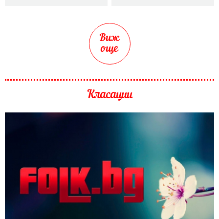
Виж
още
Класации