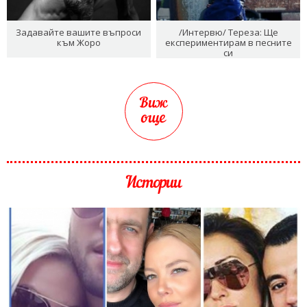
Задавайте вашите въпроси
/Интервю/ Тереза: Ще
към Жоро
експериментирам в песните
си
Виж
още
Истории