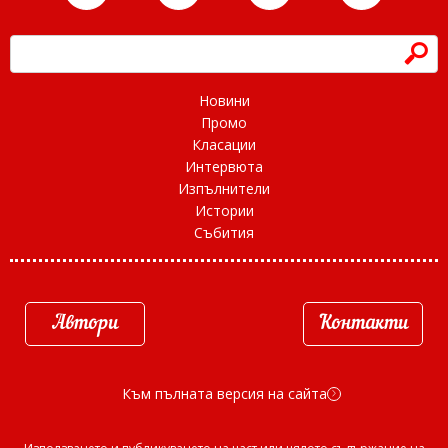
h
Новини
Промо
Класации
Интервюта
Изпълнители
Истории
Събития
Автори
Контакти
Към пълната версия на сайта
d