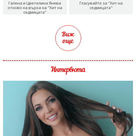
Галена и Цветелина Янева
Гласувайте за "Хит на
отново на върха на "Хит на
седмицата"
седмицата"
Виж
още
Интервюта