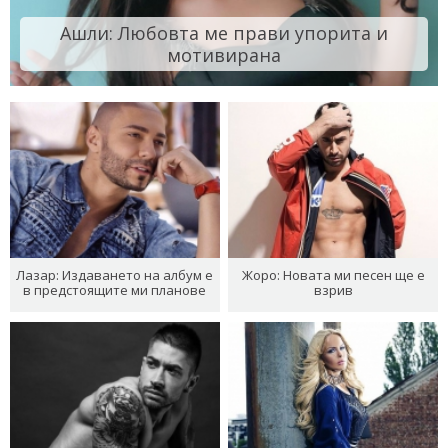
Ашли: Любовта ме прави упорита и
мотивирана
Лазар: Издаването на албум е
Жоро: Новата ми песен ще е
в предстоящите ми планове
взрив