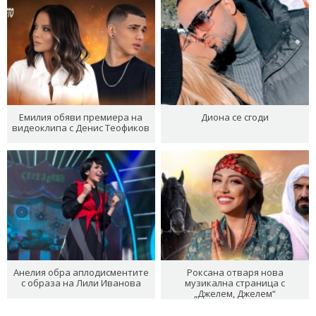
Емилия обяви премиера на
Диона се сгоди
видеоклипа с Денис Теофиков
Анелия обра аплодисментите
Роксана отваря нова
с образа на Лили Иванова
музикална страница с
„Джелем, Джелем“