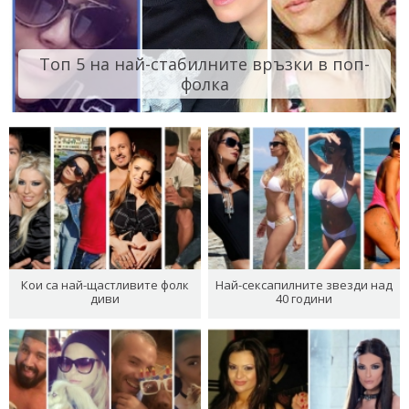
Топ 5 на най-стабилните връзки в поп-
фолка
Кои са най-щастливите фолк
Най-сексапилните звезди над
диви
40 години