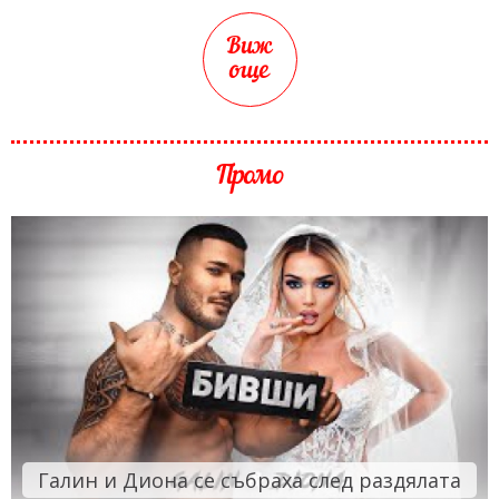
Виж
още
Промо
Галин и Диона се събраха след раздялата