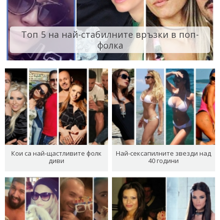
Топ 5 на най-стабилните връзки в поп-
фолка
Кои са най-щастливите фолк
Най-сексапилните звезди над
диви
40 години