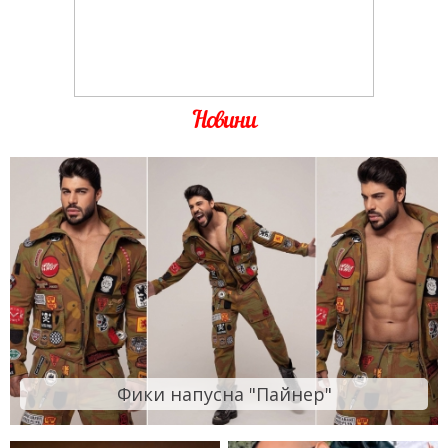
Новини
Фики напусна "Пайнер"