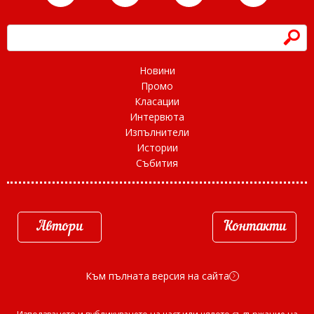
h
Новини
Промо
Класации
Интервюта
Изпълнители
Истории
Събития
Автори
Контакти
Към пълната версия на сайта
d