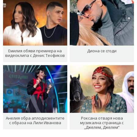
Емилия обяви премиера на
Диона се сгоди
видеоклипа с Денис Теофиков
Анелия обра аплодисментите
Роксана отваря нова
с образа на Лили Иванова
музикална страница с
„Джелем, Джелем“