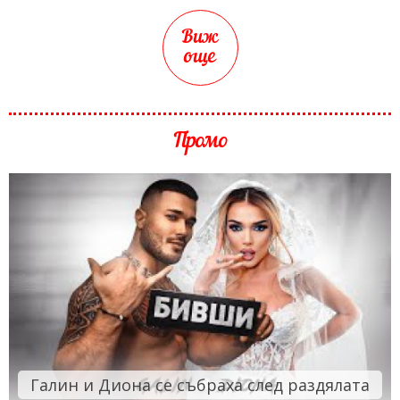
Виж
още
Промо
Галин и Диона се събраха след раздялата