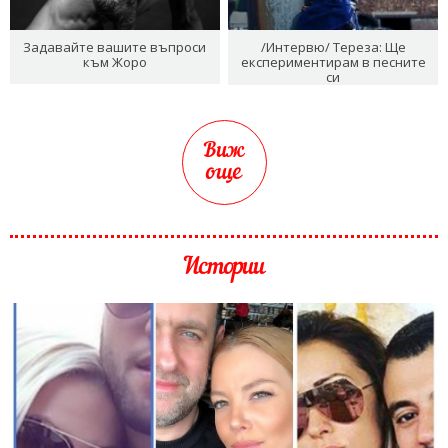
Задавайте вашите въпроси
/Интервю/ Тереза: Ще
към Жоро
експериментирам в песните
си
Виж
още
Истории