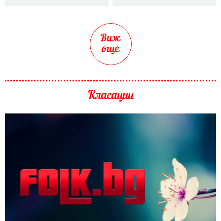
Виж
още
Класации