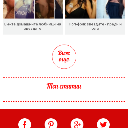
Вижте домашните любимци на
Поп-фолк звездите - преди и
звездите
сега
Виж
още
Топ статии