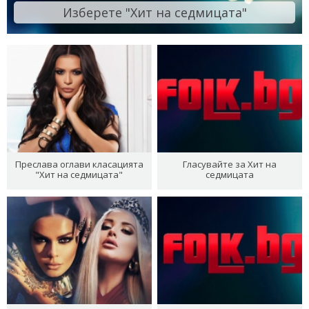
Изберете "Хит на седмицата"
Преслава оглави класацията
Гласувайте за Хит на
"Хит на седмицата"
седмицата