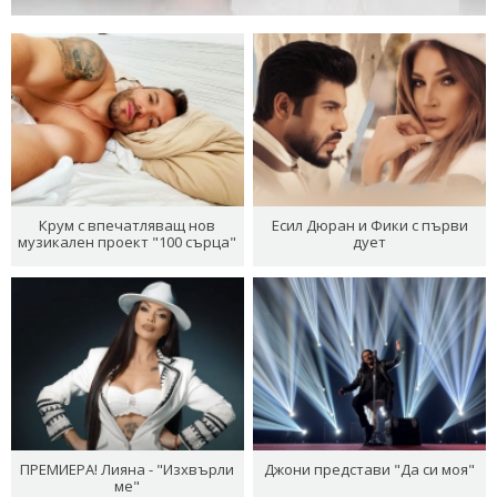
Крум с впечатляващ нов
Есил Дюран и Фики с първи
музикален проект "100 сърца"
дует
ПРЕМИЕРА! Лияна - "Изхвърли
Джони представи "Да си моя"
ме"