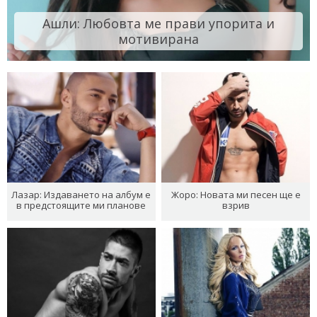
Ашли: Любовта ме прави упорита и
мотивирана
Лазар: Издаването на албум е
Жоро: Новата ми песен ще е
в предстоящите ми планове
взрив