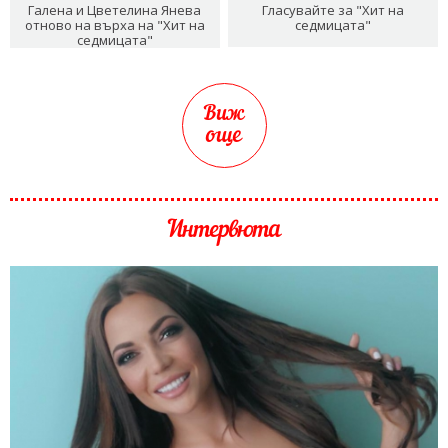
Галена и Цветелина Янева
Гласувайте за "Хит на
отново на върха на "Хит на
седмицата"
седмицата"
Виж
още
Интервюта