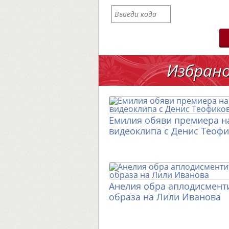
Избран
Емилия обяви премиера н
видеоклипа с Денис Теоф
Анелия обра аплодисменти
образа на Лили Иванова