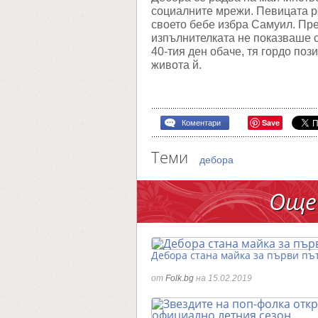
социалните мрежи. Певицата ро
своето бебе избра Самуил. Пр
изпълнителката не показваше с
40-тия ден обаче, тя гордо поз
живота й.
Save
Коментари
Теми
дебора
Още
Дебора стана майка за първи пъ
от
Folk.bg
на 15.02.2019