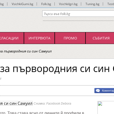
.bg
|
VsichkiGumi.bg
|
Folk.bg
|
VsichkiIgri.bg
|
Tuning.bg
|
Test
КЛАСАЦИИ
ИНТЕРВЮТА
ПРОМО
СЪБИТИЯ
за първородния си син Самуил
за първородния си син
и
Комента
одния
Снимка: Facebook Debora
то. Това става ясно от личните й профили в