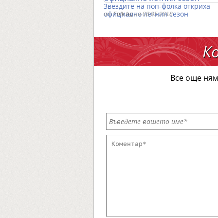
Звездите на поп-фолка откриха
официално летния сезон
от
Folk.bg
на 08.05.2018
К
Все още ням