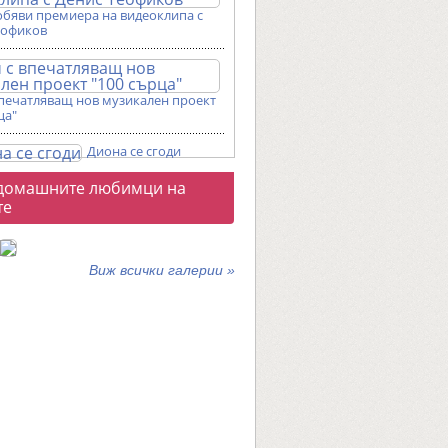
обяви премиера на видеоклипа с
еофиков
впечатляващ нов музикален проект
ца"
Диона се сгоди
о
домашните любимци на
галерии
те
Виж всички галерии »