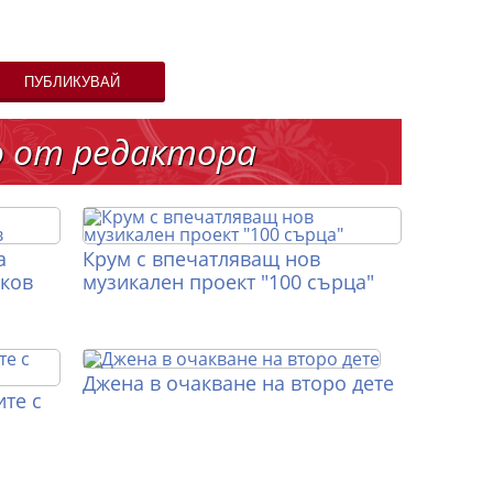
ПУБЛИКУВАЙ
о от редактора
а
Крум с впечатляващ нов
иков
музикален проект "100 сърца"
Джена в очакване на второ дете
те с