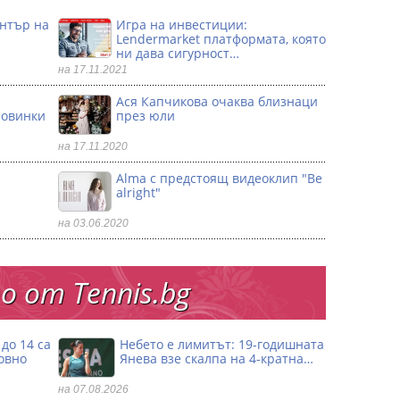
ентър на
Игра на инвестиции:
Lendermarket платформата, която
ни дава сигурност…
на 17.11.2021
Ася Капчикова очаква близнаци
ловинки
през юли
на 17.11.2020
Alma с предстоящ видеоклип "Be
alright"
на 03.06.2020
 от Тennis.bg
до 14 са
Небето е лимитът: 19-годишната
овно
Янева взe скалпа на 4-кратна…
на 07.08.2026