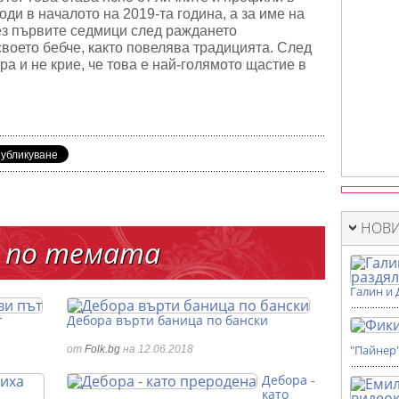
ди в началото на 2019-та година, а за име на
ез първите седмици след раждането
воето бебче, както повелява традицията. След
ира и не крие, че това е най-голямото щастие в
НОВИ
 по темата
Галин и 
т
Дебора върти баница по бански
"Пайнер
от
Folk.bg
на 12.06.2018
Дебора -
като