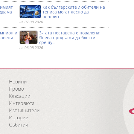
димият
Как българските любители на
 двама
тениса могат лесно да
печелят…
на 07.08.2026
ампион и
3-тата поставена е повалена:
тавени
Янева продължи да блести
срещу…
на 06.08.2026
Новини
Промо
Класации
Интервюта
Изпълнители
Истории
Събития