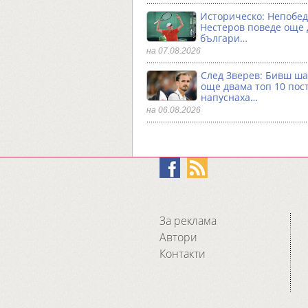
Историческо: Непобе
Нестеров поведе още
българи…
на 07.08.2026
След Зверев: Бивш ш
още двама топ 10 пос
напуснаха…
на 06.08.2026
За реклама
Автори
Контакти