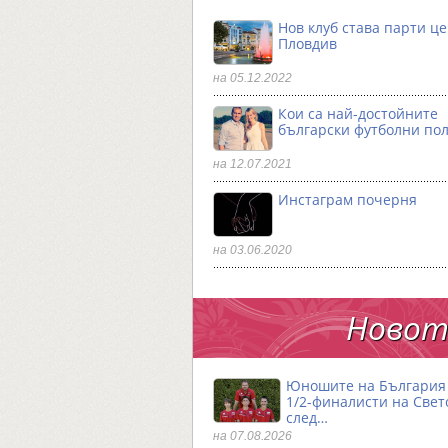
Нов клуб става парти ц
Пловдив
на 05.12.2022
Кои са най-достойните
български футболни по
на 12.07.2021
Инстаграм почерня
на 03.06.2020
Новото
Юношите на България 
1/2-финалисти на Свет
след…
на 07.08.2026