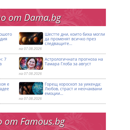
о от Dama.bg
лошото
Шестте дни, които биха могли
одия
да променят всичко през
следващите…
на 07.08.2026
: 7
Астрологичната прогноза на
а
Тамара Глоба за август
на 07.08.2026
коя е
Горещ хороскоп за уикенда:
ладее
Любов, страст и неочаквани
емоции…
на 07.08.2026
 от Famous.bg