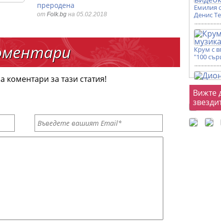
преродена
Емилия 
Денис Т
от
Folk.bg
на 05.02.2018
оментари
Крум с 
"100 сър
а коментари за тази статия!
Фот
Вижте 
звезди