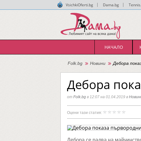
VsichkiOferti.bg
|
Dama.bg
|
Tennis
НАЧАЛО
Folk.bg
Новини
Дебора пока
Дебора пока
от
Folk.bg
в 12:07 на 01.04.2019 в
Новин
Дебора
Folk.bg
Оцени тази статия:
показа
първор
си
син
Самуил
Дебора се радва на майчинство