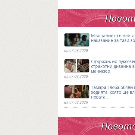
Новот
Мълчанието е най-
наказание за тази з
на 07.08.2026
Сдържан, но луксозен
страхотни дизайна з
маникюр
на 07.08.2026
Тамара Глоба обяви 
зодията, която ще в
новата…
на 07.08.2026
Новото