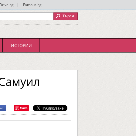
Drive.bg
|
Famous.bg
ИСТОРИИ
 Самуил
Save
ри