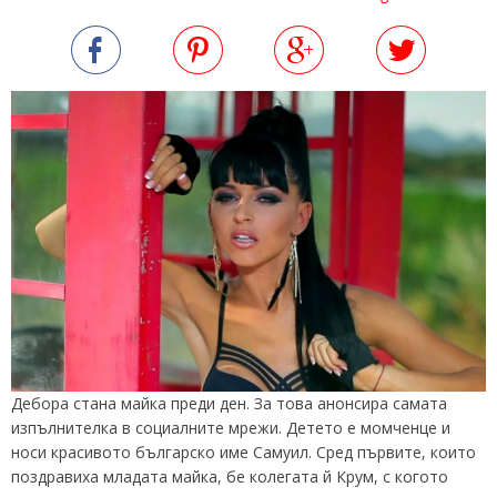
Дебора стана майка преди ден. За това анонсира самата
изпълнителка в социалните мрежи. Детето е момченце и
носи красивото българско име Самуил. Сред първите, които
поздравиха младата майка, бе колегата й Крум, с когото