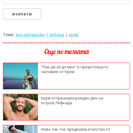
Теми:
ася капчикова
|
дебора
|
крум
Още по темата
"Пак да си до мен" е предстоящото
заглавие от Крум
Крум отпразнува рожден ден на
остров Лефкада
Ново тик-ток предизвикателство от