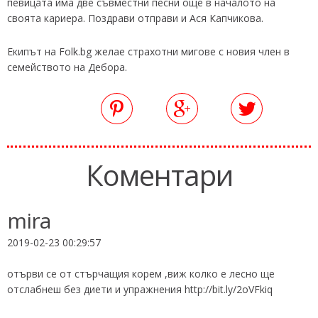
певицата има две съвместни песни още в началото на
своята кариера. Поздрави отправи и Ася Капчикова.
Екипът на Folk.bg желае страхотни мигове с новия член в
семейството на Дебора.
Коментари
mira
2019-02-23 00:29:57
отърви се от стърчащия корем ,виж колко е лесно ще
отслабнеш без диети и упражнения http://bit.ly/2oVFkiq