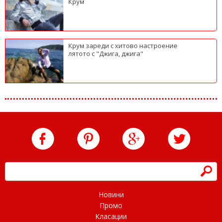
Крум
Крум зареди с хитово настроение
лятото с "Джига, джига"
h
Новини
Промо
Класации