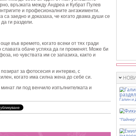
рно, връзката между Андреа и Кубрат Пулев
 интригите и професионалните ангажименти.
а са заедно и доказаха, че когато двама души се
 да ги раздели.
още във времето, когато всеки от тях гради
о славата обаче успяха да ги променят. Може би
оза, но чувствата им се запазиха, както и
 позират за фотосесия и интервю, с
силен, когато има силна жена до себе си.
НОВИ
 минат ли под венчило изпълнителката и
Галин и 
"Пайнер