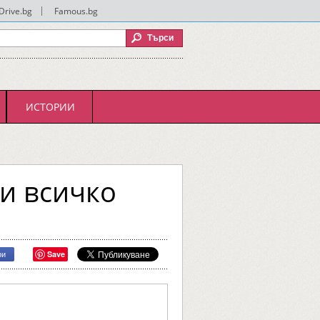
Drive.bg
|
Famous.bg
ИСТОРИИ
ди всичко
Save
ри