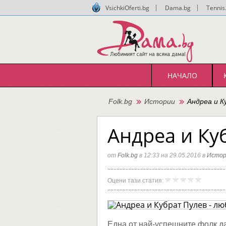
VsichkiOferti.bg
|
Dama.bg
|
Tennis
НАЧАЛО
Folk.bg
Истории
Андреа и К
Андреа и Ку
от
Folk.bg
в 12:33 на 29.05.2016 в
Истор
Андреа
Folk.bg
Оцени тази статия:
и
Кубрат
Пулев
-
любов
преди
Една от най-успешните фолк да