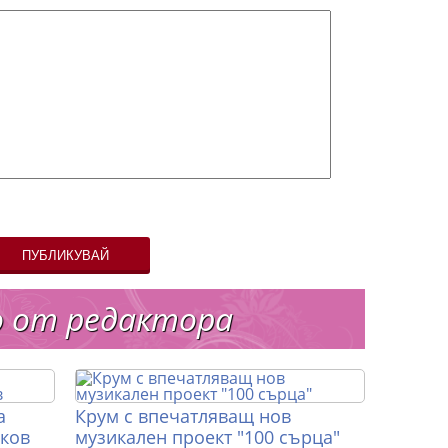
ПУБЛИКУВАЙ
о от редактора
а
Крум с впечатляващ нов
иков
музикален проект "100 сърца"