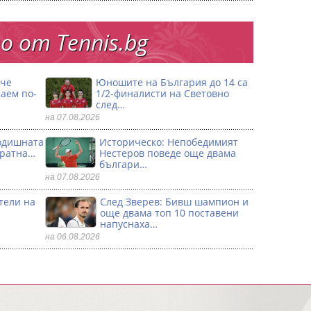
 от Тennis.bg
 че
Юношите на България до 14 са
аем по-
1/2-финалисти на Световно
след…
на 07.08.2026
годишната
Историческо: Непобедимият
кратна…
Нестеров поведе още двама
българи…
на 07.08.2026
тели на
След Зверев: Бивш шампион и
още двама топ 10 поставени
напуснаха…
на 06.08.2026