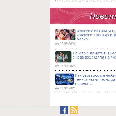
Новото
Фонсека: Истината е,
Джокович иска да игр
малко…
на 07.08.2026
Небето е лимитът: 19-
Янева взe скалпа на 4-
на 07.08.2026
Как българските люби
тениса могат лесно да
печелят…
на 07.08.2026