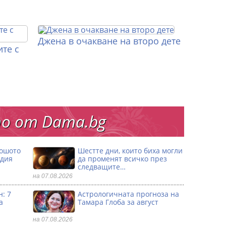
Джена в очакване на второ дете
те с
о от Dama.bg
лошото
Шестте дни, които биха могли
одия
да променят всичко през
следващите…
на 07.08.2026
: 7
Астрологичната прогноза на
а
Тамара Глоба за август
на 07.08.2026