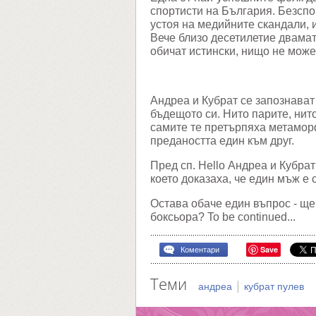
всичко
спортисти на България. Безспо
устоя на медийните скандали,
Вече близо десетилетие двамат
обичат истински, нищо не може
Андреа и Кубрат се запознават 
бъдещото си. Нито парите, нит
самите те претърпяха метаморф
предаността един към друг.
Пред сп. Hello Андреа и Кубрат
което доказаха, че един мъж е 
Остава обаче един въпрос - ще
боксьора? To be continued...
Save
Коментари
Теми
|
андреа
кубрат пулев