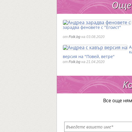
Още
зарадва феновете с "Егоист"
от
Folk.bg
на 03.08.2020
А
к
версия на "Повей, ветре"
от
Folk.bg
на 21.04.2020
К
Все още ням