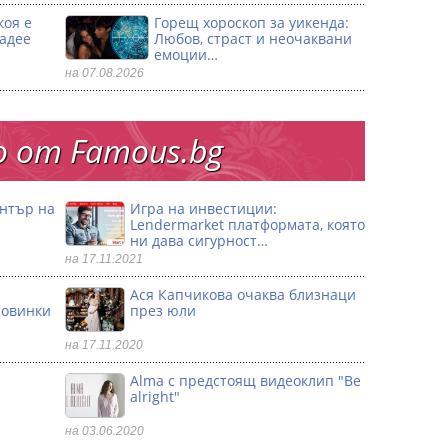
коя е
Горещ хороскоп за уикенда:
ладее
Любов, страст и неочаквани
емоции…
на 07.08.2026
 от Famous.bg
ентър на
Игра на инвестиции:
Lendermarket платформата, която
ни дава сигурност…
на 17.11.2021
Ася Капчикова очаква близнаци
ловинки
през юли
на 17.11.2020
Alma с предстоящ видеоклип "Be
alright"
на 03.06.2020