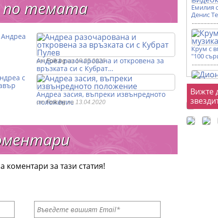
 по темата
Емилия 
Денис Т
Андреа
Крум с 
"100 сър
Андреа разочарована и откровена за
от
Folk.bg
на 18.05.2020
връзката си с Кубрат…
ндреа с
авър
Фот
Вижте 
Андреа засия, въпреки извънредното
звезди
положение
от
Folk.bg
на 13.04.2020
оментари
а коментари за тази статия!