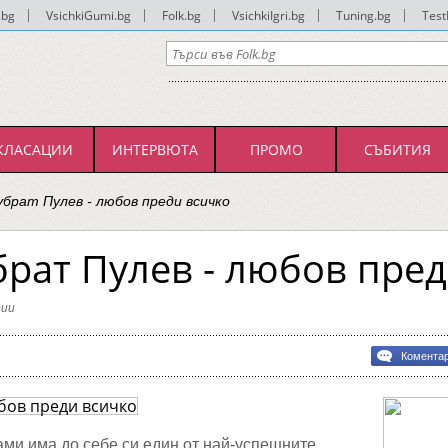
.bg
|
VsichkiGumi.bg
|
Folk.bg
|
VsichkiIgri.bg
|
Tuning.bg
|
Test
КЛАСАЦИИ
ИНТЕРВЮТА
ПРОМО
СЪБИТИЯ
убрат Пулев - любов преди всичко
брат Пулев - любов пре
ии
Комента
ми има до себе си един от най-успешните