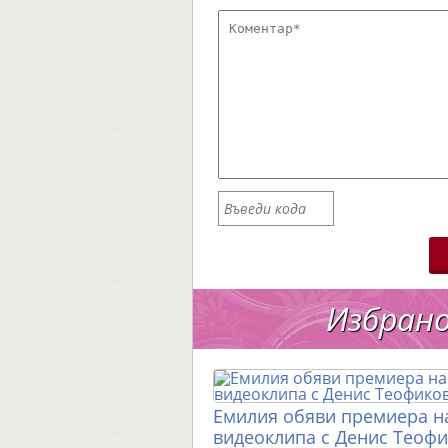
Избран
Емилия обяви премиера н
видеоклипа с Денис Теоф