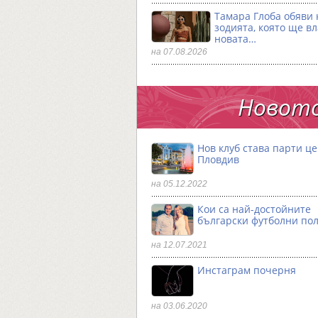
Тамара Глоба обяви 
зодията, която ще в
новата…
на 07.08.2026
Новото
Нов клуб става парти ц
Пловдив
на 05.12.2022
Кои са най-достойните
български футболни по
на 12.07.2021
Инстаграм почерня
на 03.06.2020