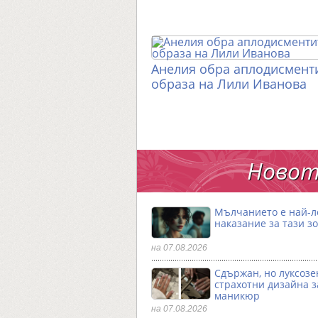
Анелия обра аплодисменти
образа на Лили Иванова
Новот
Мълчанието е най-
наказание за тази з
на 07.08.2026
Сдържан, но луксозен
страхотни дизайна з
маникюр
на 07.08.2026