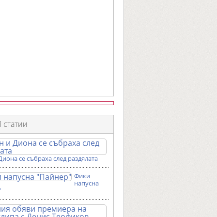
 статии
Диона се събраха след раздялата
Фики
напусна
"