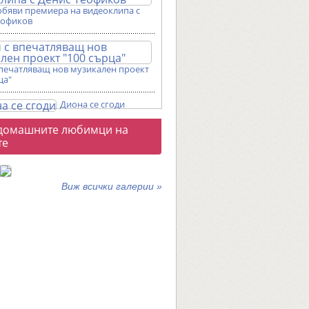
обяви премиера на видеоклипа с
еофиков
впечатляващ нов музикален проект
ца"
Диона се сгоди
о
домашните любимци на
галерии
те
Виж всички галерии »