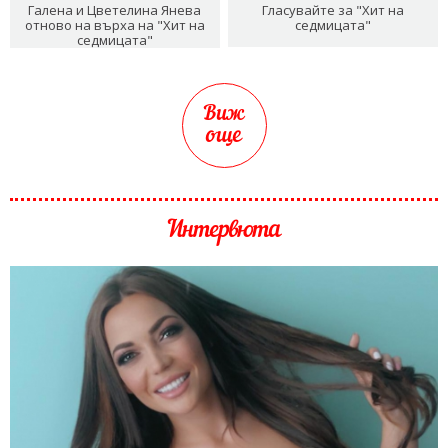
Галена и Цветелина Янева
Гласувайте за "Хит на
отново на върха на "Хит на
седмицата"
седмицата"
Виж
още
Интервюта