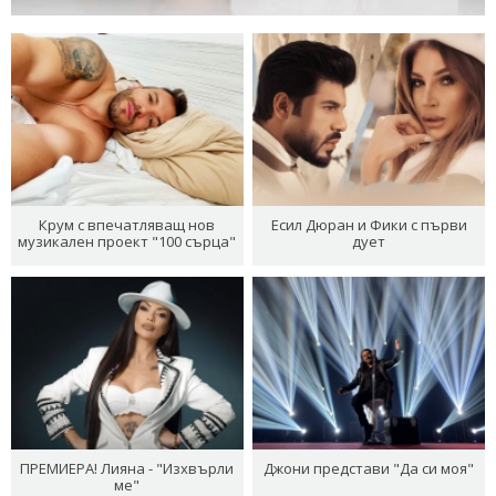
Крум с впечатляващ нов
Есил Дюран и Фики с първи
музикален проект "100 сърца"
дует
ПРЕМИЕРА! Лияна - "Изхвърли
Джони представи "Да си моя"
ме"