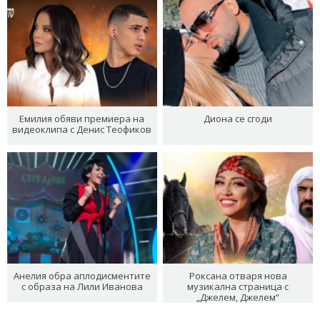
Емилия обяви премиера на
Диона се сгоди
видеоклипа с Денис Теофиков
Анелия обра аплодисментите
Роксана отваря нова
с образа на Лили Иванова
музикална страница с
„Джелем, Джелем“