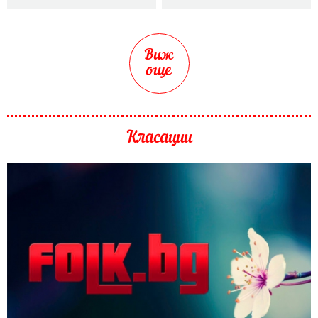
Виж
още
Класации