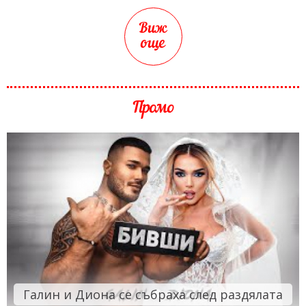
Виж
още
Промо
Галин и Диона се събраха след раздялата