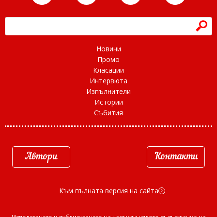
h
Новини
Промо
Класации
Интервюта
Изпълнители
Истории
Събития
Автори
Контакти
Към пълната версия на сайта
d