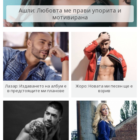
Ашли: Любовта ме прави упорита и
мотивирана
Лазар: Издаването на албум е
Жоро: Новата ми песен ще е
в предстоящите ми планове
взрив