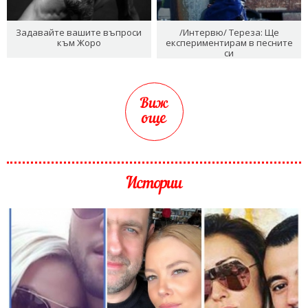
Задавайте вашите въпроси
/Интервю/ Тереза: Ще
към Жоро
експериментирам в песните
си
Виж
още
Истории