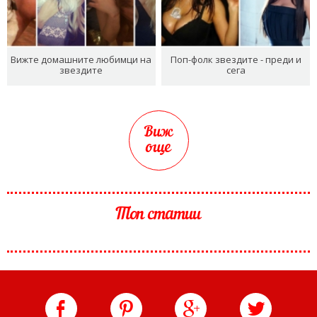
Вижте домашните любимци на
Поп-фолк звездите - преди и
звездите
сега
Виж
още
Топ статии