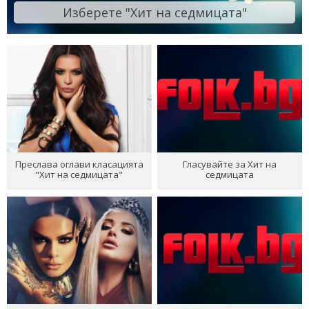
Изберете "Хит на седмицата"
Преслава оглави класацията
Гласувайте за Хит на
"Хит на седмицата"
седмицата