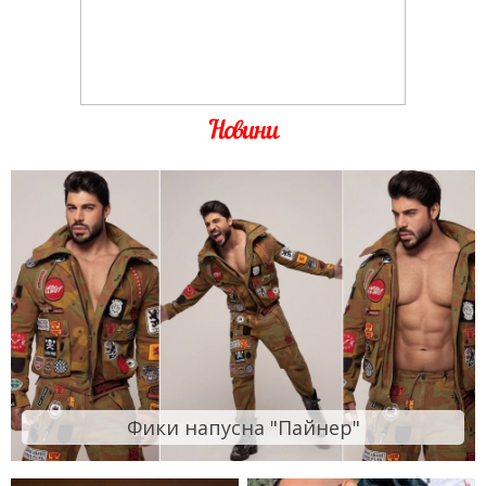
Новини
Фики напусна "Пайнер"