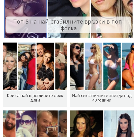
Топ 5 на най-стабилните връзки в поп-
фолка
Кои са най-щастливите фолк
Най-сексапилните звезди над
диви
40 години