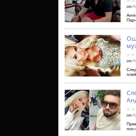
от
F
Анге
Парч
изд
Ощ
му
от
F
След
плей
муз
Сле
Ан
от
F
Прик
поп-
ще