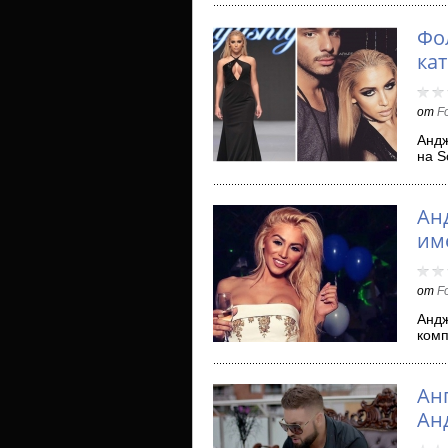
Фо
ка
от
F
Aндж
на S
напр
Ан
им
от
F
Андж
комп
първ
Ан
Ан