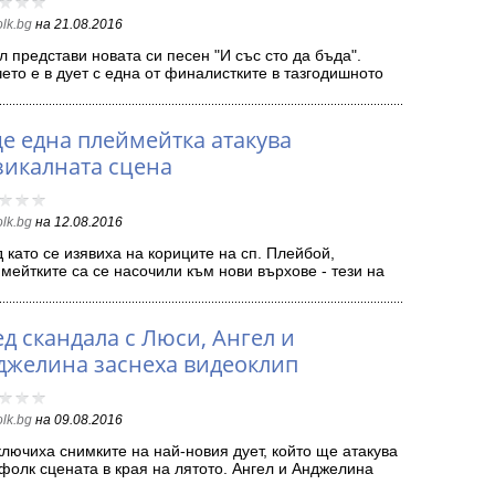
olk.bg
на
21.08.2016
л представи новата си песен "И със сто да бъда".
ето е в дует с една от финалистките в тазгодишното
ание…
е една плеймейтка атакува
зикалната сцена
olk.bg
на
12.08.2016
 като се изявиха на кориците на сп. Плейбой,
мейтките са се насочили към нови върхове - тези на
икалните…
д скандала с Люси, Ангел и
джелина заснеха видеоклип
olk.bg
на
09.08.2016
лючиха снимките на най-новия дует, който ще атакува
фолк сцената в края на лятото. Ангел и Анджелина
…