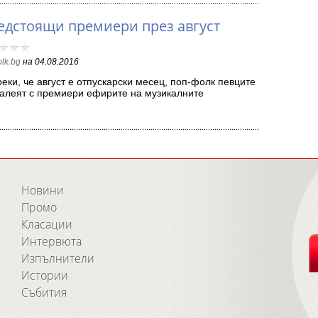
едстоящи премиери през август
olk.bg
на
04.08.2016
еки, че август е отпускарски месец, поп-фолк певците
алеят с премиери ефирите на музикалните
визии. …
Новини
Промо
Класации
Интервюта
Изпълнители
Истории
Събития