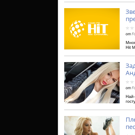
Зве
пр
от
F
Мног
Hit 
разк
За
Ан
от
F
Най-
гост
ком
Пл
пе