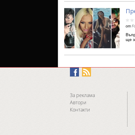
Пр
от
F
Въпр
ще з
теле
За реклама
Автори
Контакти