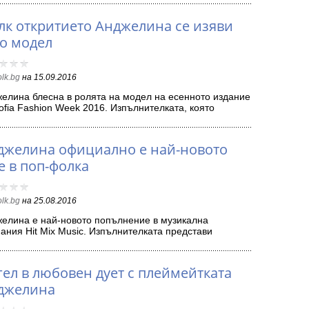
лк откритието Анджелина се изяви
то модел
olk.bg
на
15.09.2016
елина блесна в ролята на модел на есенното издание
ofia Fashion Week 2016. Изпълнителката, която
ави своята категорична…
джелина официално е най-новото
е в поп-фолка
olk.bg
на
25.08.2016
елина е най-новото попълнение в музикална
ания Hit Mix Music. Изпълнителката представи
ата си песен, която…
гел в любовен дует с плеймейтката
джелина