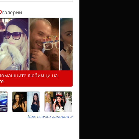
о
галерии
домашните любимци на
те
Виж всички галерии »