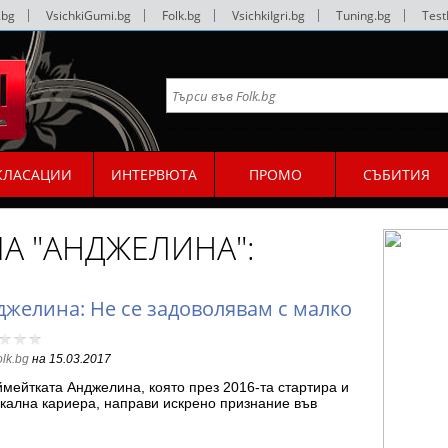
.bg
|
VsichkiGumi.bg
|
Folk.bg
|
VsichkiIgri.bg
|
Tuning.bg
|
Test
КЛАСАЦИИ
ИНТЕРВЮТА
ПРОМО
СЪБИТИЯ
МА "АНДЖЕЛИНА":
джелина: Не се задоволявам с малко
olk.bg
на
15.03.2017
мейтката Анджелина, която през 2016-та стартира и
кална кариера, направи искрено признание във
сбук…