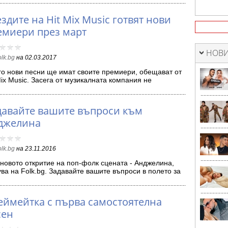
здите на Hit Mix Music готвят нови
емиери през март
НОВИ
olk.bg
на
02.03.2017
о нови песни ще имат своите премиери, обещават от
Mix Music. Засега от музикалната компания не
риват с какви…
давайте вашите въпроси към
джелина
olk.bg
на
23.11.2016
новото откритие на поп-фолк сцената - Анджелина,
ува на Folk.bg. Задавайте вашите въпроси в полето за
ентари…
еймейтка с първа самостоятелна
сен