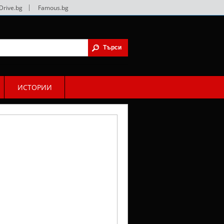
Drive.bg
|
Famous.bg
ИСТОРИИ