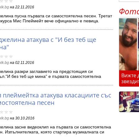
olk.bg
на
22.11.2016
Фот
елина пусна първата си самостоятелна песен. Третат
нкурса Мис Плеймейт вече официално е певица.
те…
желина атакува с "И без теб ще
на"
olk.bg
на
02.11.2016
елина разкри заглавието на предстоящия си
Вижте 
ъл.“И без теб ще мина“ е първата самостоятелна
звезди
ен…
п плеймейтка атакува класациите със
мостоятелна песен
olk.bg
на
30.10.2016
елина засне видеоклип на първата си самостоятелна
н. Изпълнителката, която стартира музикалната си
иера…