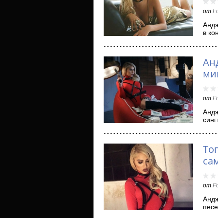
от
F
Андж
в ко
Виж
Анд
ми
от
F
Андж
синг
пес
То
са
от
F
Андж
песе
кар