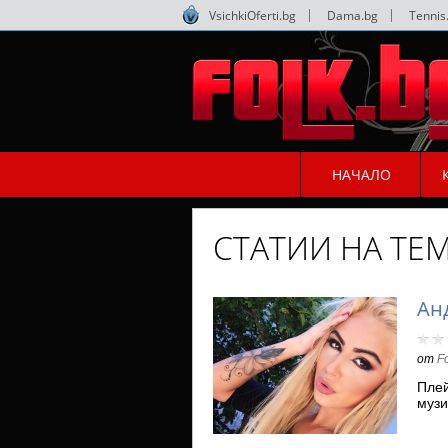
VsichkiOferti.bg
|
Dama.bg
|
Tennis
НАЧАЛО
СТАТИИ НА ТЕ
Ан
от
F
Плей
музи
фей