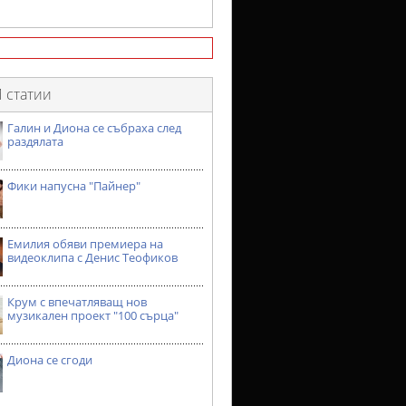
 статии
Галин и Диона се събраха след
раздялата
Фики напусна "Пайнер"
Емилия обяви премиера на
видеоклипа с Денис Теофиков
Крум с впечатляващ нов
музикален проект "100 сърца"
Диона се сгоди