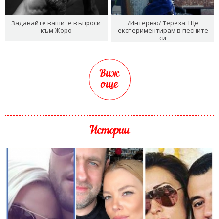
Задавайте вашите въпроси
/Интервю/ Тереза: Ще
към Жоро
експериментирам в песните
си
Виж
още
Истории