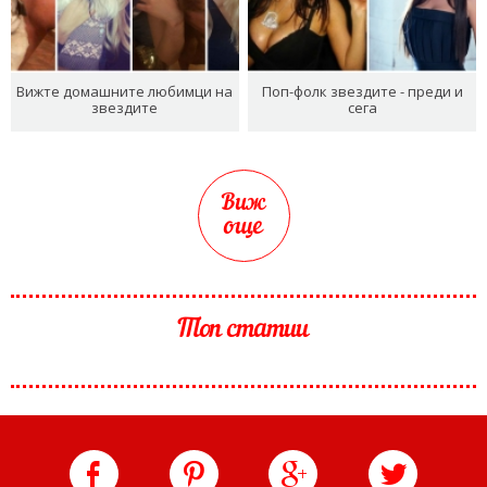
Вижте домашните любимци на
Поп-фолк звездите - преди и
звездите
сега
Виж
още
Топ статии