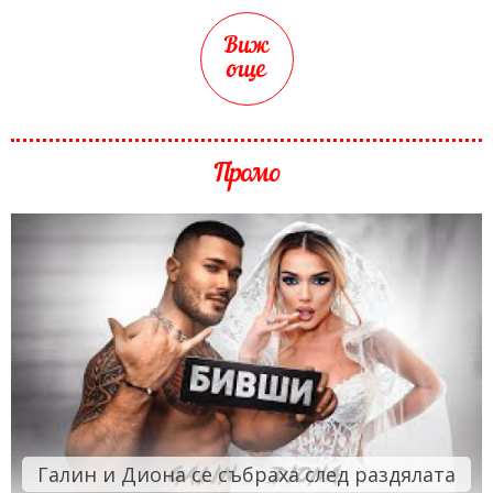
Виж
още
Промо
Галин и Диона се събраха след раздялата