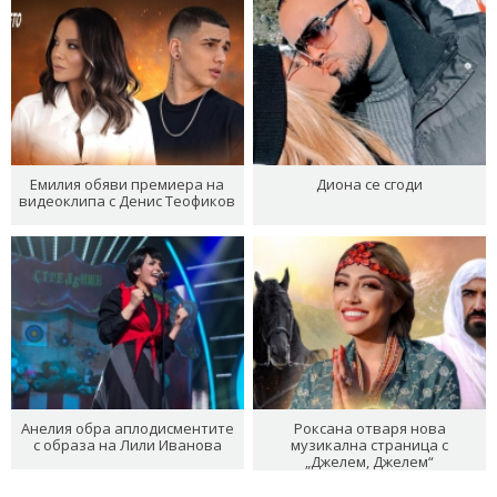
Емилия обяви премиера на
Диона се сгоди
видеоклипа с Денис Теофиков
Анелия обра аплодисментите
Роксана отваря нова
с образа на Лили Иванова
музикална страница с
„Джелем, Джелем“