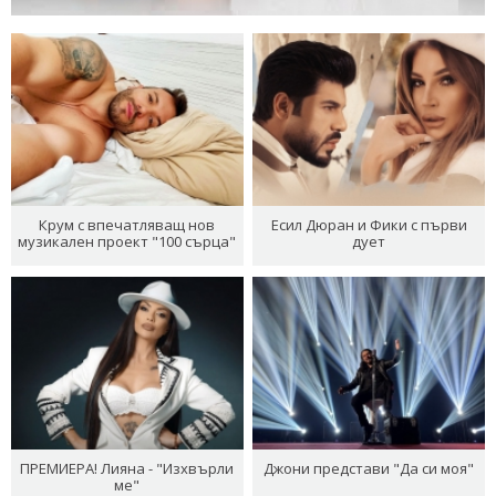
Крум с впечатляващ нов
Есил Дюран и Фики с първи
музикален проект "100 сърца"
дует
ПРЕМИЕРА! Лияна - "Изхвърли
Джони представи "Да си моя"
ме"