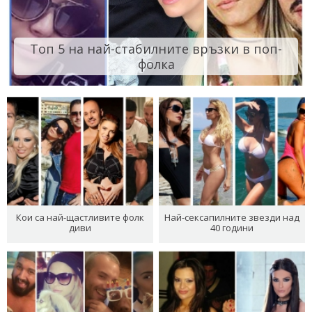
Топ 5 на най-стабилните връзки в поп-
фолка
Кои са най-щастливите фолк
Най-сексапилните звезди над
диви
40 години