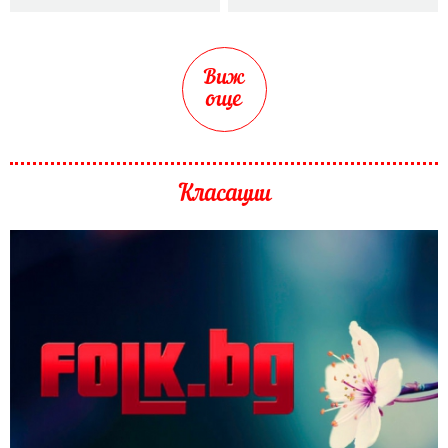
Виж
още
Класации