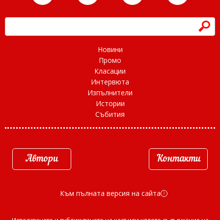
h
Новини
Промо
Класации
Интервюта
Изпълнители
Истории
Събития
Автори
Контакти
Към пълната версия на сайта
d