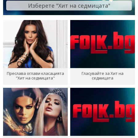
Изберете "Хит на седмицата"
Преслава оглави класацията
Гласувайте за Хит на
"Хит на седмицата"
седмицата