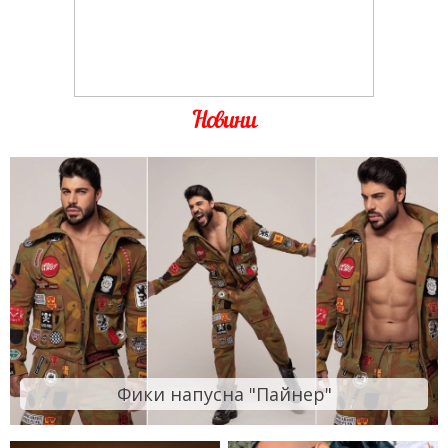
Новини
Фики напусна "Пайнер"