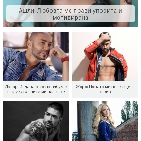
Ашли: Любовта ме прави упорита и
мотивирана
Лазар: Издаването на албум е
Жоро: Новата ми песен ще е
в предстоящите ми планове
взрив