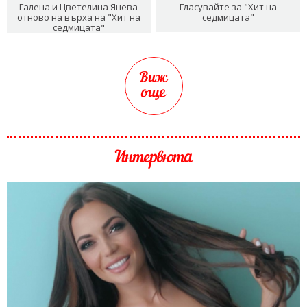
Галена и Цветелина Янева
Гласувайте за "Хит на
отново на върха на "Хит на
седмицата"
седмицата"
Виж
още
Интервюта