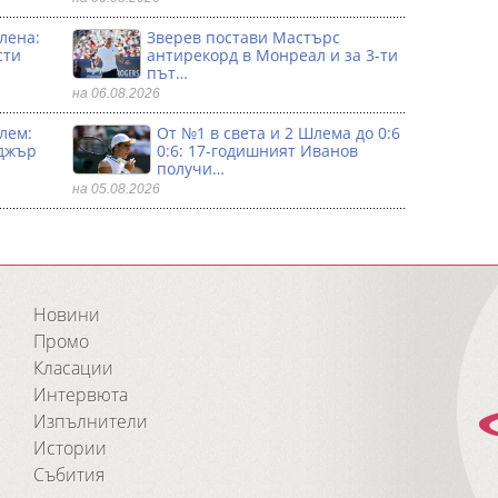
лена:
Зверев постави Мастърс
сти
антирекорд в Монреал и за 3-ти
път…
на 06.08.2026
лем:
От №1 в света и 2 Шлема до 0:6
джър
0:6: 17-годишният Иванов
получи…
на 05.08.2026
Новини
Промо
Класации
Интервюта
Изпълнители
Истории
Събития