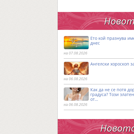
Новот
Ето кой празнува им
днес
на 07.08.2026
Ангелски хороскоп за
на 06.08.2026
Как да не се потя до
градуса? Този златен
от…
на 06.08.2026
Новото