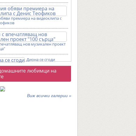
обяви премиера на видеоклипа с
еофиков
впечатляващ нов музикален проект
ца"
Диона се сгоди
о
домашните любимци на
галерии
те
Виж всички галерии »