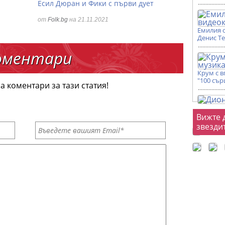
Есил Дюран и Фики с първи дует
от
Folk.bg
на 21.11.2021
Емилия 
Денис Т
оментари
Крум с 
"100 сър
а коментари за тази статия!
Фот
Вижте 
звезди