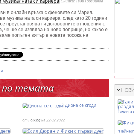
Снимка: Теди Грозданов
а
и в онлайн връзка с феновете си Мария.
ва музикалната си кариера, след като 20 години
е се преустановяват и договорните отношения с
, че ще се изявява на ново поприще, но какво е
аваме попътен вятър в новата посока на
та
 по темата
НОВИ
Диона се сгоди
Галин и 
от
Folk.bg
на 22.02.2022
"Пайнер