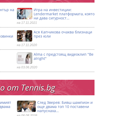
ентър на
Игра на инвестиции:
Lendermarket платформата, която
ни дава сигурност…
на 17.11.2021
Ася Капчикова очаква близнаци
ловинки
през юли
на 17.11.2020
Alma с предстоящ видеоклип "Be
alright"
на 03.06.2020
 от Тennis.bg
димият
След Зверев: Бивш шампион и
 двама
още двама топ 10 поставени
напуснаха…
на 06.08.2026