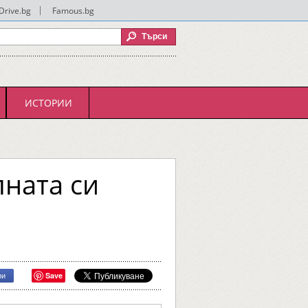
Drive.bg
|
Famous.bg
ИСТОРИИ
ната си
Save
ри