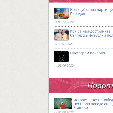
Нов клуб става парти ц
Пловдив
на 05.12.2022
Кои са най-достойните
български футболни по
на 12.07.2021
Инстаграм почерня
на 03.06.2020
Новото
Историческо: Непобе
Нестеров поведе още
българи…
на 06.08.2026