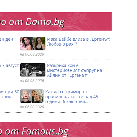
о от Dama.bg
ен ден
Ивка Бейбе влиза в „Ергенът:
Любов в рая“?
на 06.08.2026
 7 август
Разкриха кой е
мистериозният съпруг на
Айлин от "Ергенът"
на 06.08.2026
ри при 30
Как да се гримирате
 трик
правилно, ако сте над 45
години: 6 ключови…
на 06.08.2026
 от Famous.bg