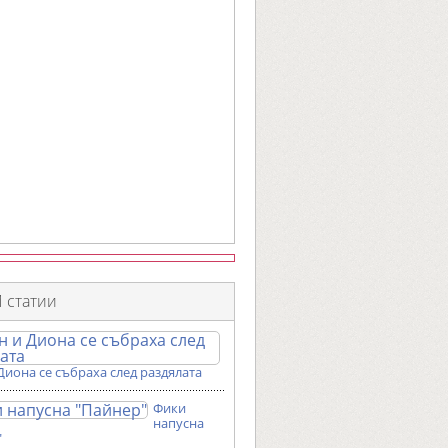
 статии
Диона се събраха след раздялата
Фики
напусна
"