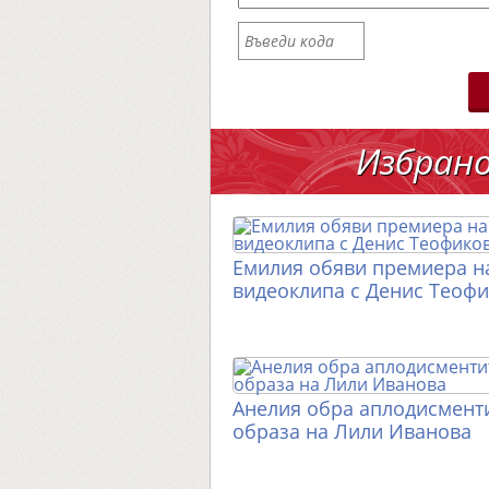
Избран
Емилия обяви премиера н
видеоклипа с Денис Теоф
Анелия обра аплодисменти
образа на Лили Иванова