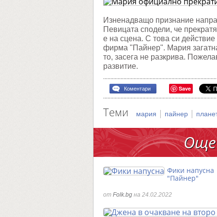
си
кариер
Изненадващо признание направ
Певицата сподели, че прекратя
е на сцена. С това си действи
фирма "Пайнер". Мария загатна
то, засега не разкрива. Пожел
развитие.
Save
Коментари
Теми
|
|
мария
пайнер
плане
Още
Фики напусна
"Пайнер"
от
Folk.bg
на 24.02.2022