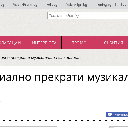
.bg
|
VsichkiGumi.bg
|
Folk.bg
|
VsichkiIgri.bg
|
Tuning.bg
|
Test
КЛАСАЦИИ
ИНТЕРВЮТА
ПРОМО
СЪБИТИЯ
ално прекрати музикалната си кариера
ално прекрати музикал
и
Комента
лно
ти
лната