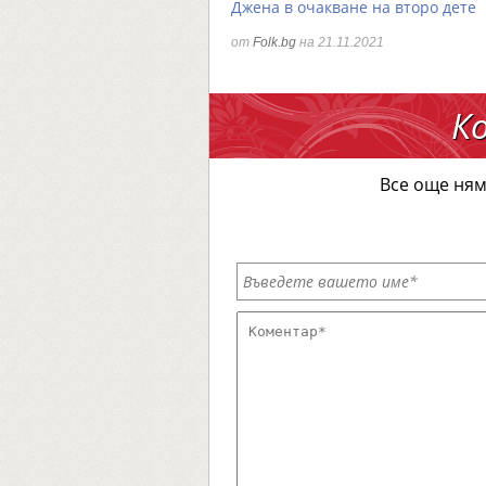
Джена в очакване на второ дете
от
Folk.bg
на 21.11.2021
К
Все още ням