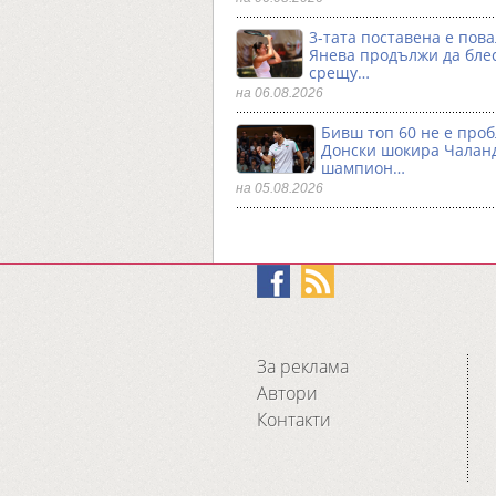
3-тата поставена е пова
Янева продължи да бле
срещу…
на 06.08.2026
Бивш топ 60 не е проб
Донски шокира Чалан
шампион…
на 05.08.2026
За реклама
Автори
Контакти