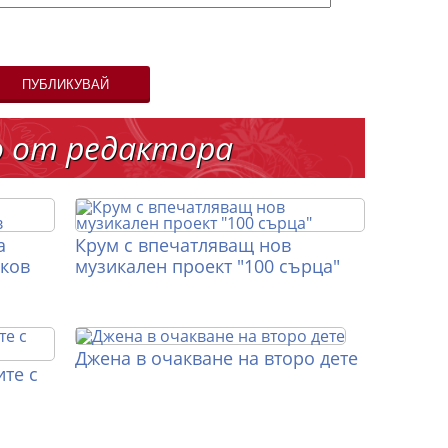
ПУБЛИКУВАЙ
о от редактора
а
Крум с впечатляващ нов
иков
музикален проект "100 сърца"
Джена в очакване на второ дете
те с