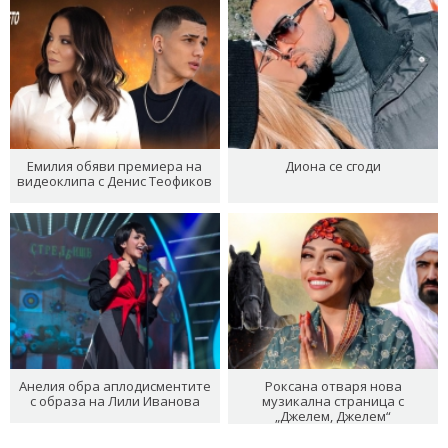
Емилия обяви премиера на
Диона се сгоди
видеоклипа с Денис Теофиков
Анелия обра аплодисментите
Роксана отваря нова
с образа на Лили Иванова
музикална страница с
„Джелем, Джелем“