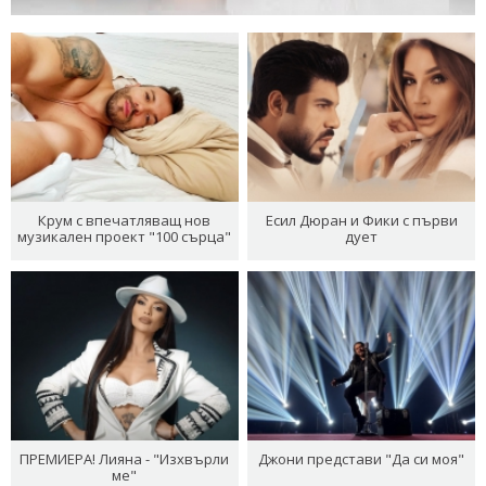
Крум с впечатляващ нов
Есил Дюран и Фики с първи
музикален проект "100 сърца"
дует
ПРЕМИЕРА! Лияна - "Изхвърли
Джони представи "Да си моя"
ме"