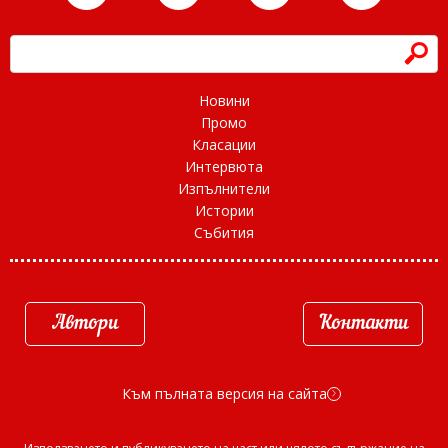
h
Новини
Промо
Класации
Интервюта
Изпълнители
Истории
Събития
Автори
Контакти
Към пълната версия на сайта
d