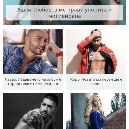
Ашли: Любовта ме прави упорита и
мотивирана
Лазар: Издаването на албум е
Жоро: Новата ми песен ще е
в предстоящите ми планове
взрив