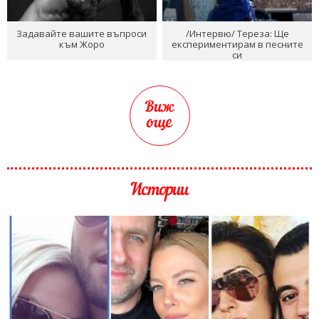
Задавайте вашите въпроси
/Интервю/ Тереза: Ще
към Жоро
експериментирам в песните
си
Виж
още
Истории