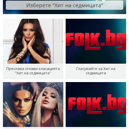
Изберете "Хит на седмицата"
Преслава оглави класацията
Гласувайте за Хит на
"Хит на седмицата"
седмицата