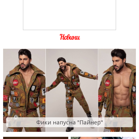
Новини
Фики напусна "Пайнер"