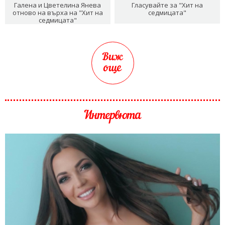
Галена и Цветелина Янева
Гласувайте за "Хит на
отново на върха на "Хит на
седмицата"
седмицата"
Виж
още
Интервюта