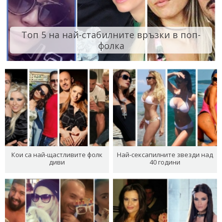
Топ 5 на най-стабилните връзки в поп-
фолка
Кои са най-щастливите фолк
Най-сексапилните звезди над
диви
40 години