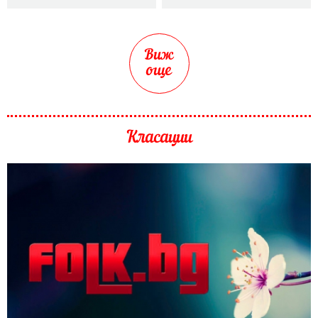
Виж
още
Класации