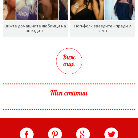
Вижте домашните любимци на
Поп-фолк звездите - преди и
звездите
сега
Виж
още
Топ статии