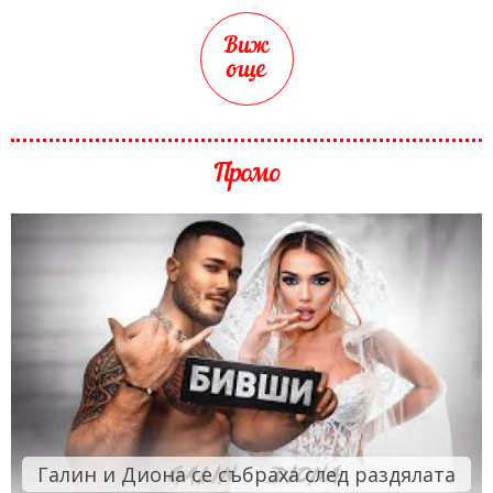
Виж
още
Промо
Галин и Диона се събраха след раздялата