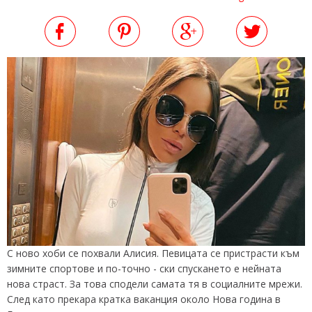
С ново хоби се похвали Алисия. Певицата се пристрасти към
зимните спортове и по-точно - ски спускането е нейната
нова страст. За това сподели самата тя в социалните мрежи.
След като прекара кратка ваканция около Нова година в