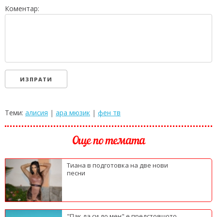
Коментар:
Теми:
алисия
|
ара мюзик
|
фен тв
Още по темата
Тиана в подготовка на две нови
песни
"Пак да си до мен" е предстоящото