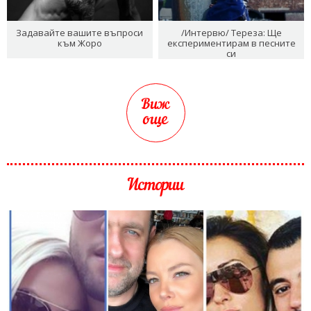
Задавайте вашите въпроси
/Интервю/ Тереза: Ще
към Жоро
експериментирам в песните
си
Виж
още
Истории