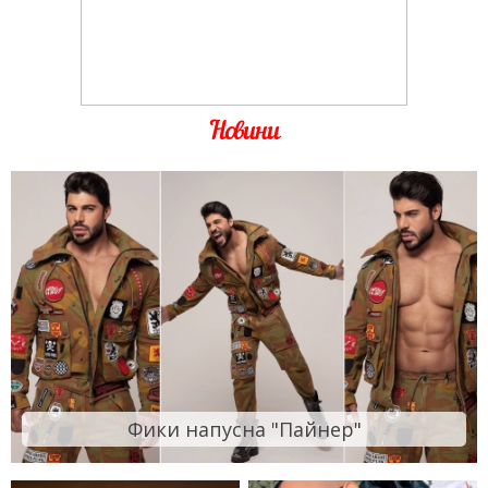
Новини
Фики напусна "Пайнер"