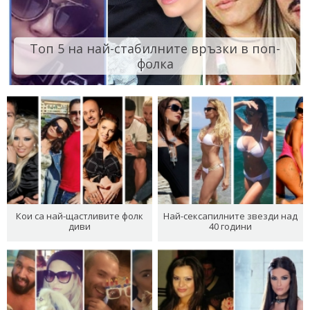
Топ 5 на най-стабилните връзки в поп-
фолка
Кои са най-щастливите фолк
Най-сексапилните звезди над
диви
40 години