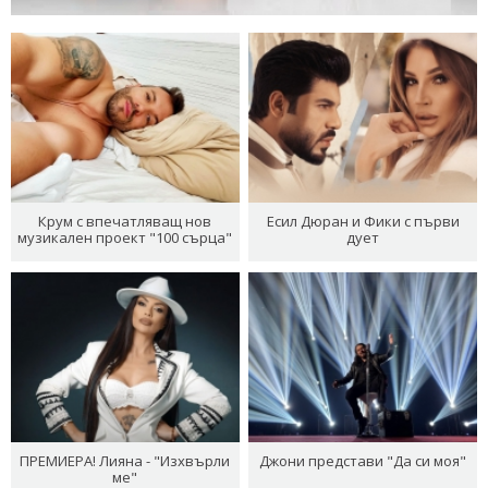
Крум с впечатляващ нов
Есил Дюран и Фики с първи
музикален проект "100 сърца"
дует
ПРЕМИЕРА! Лияна - "Изхвърли
Джони представи "Да си моя"
ме"