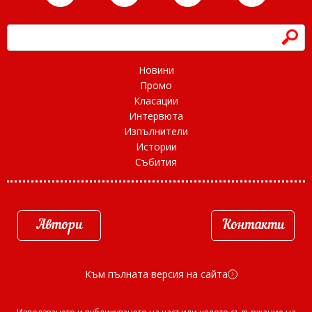
h
Новини
Промо
Класации
Интервюта
Изпълнители
Истории
Събития
Автори
Контакти
Към пълната версия на сайта
d