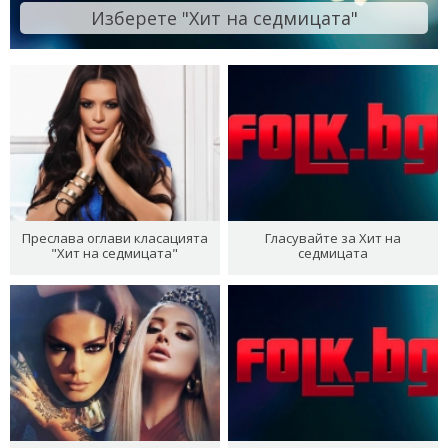
Изберете "Хит на седмицата"
Преслава оглави класацията
Гласувайте за Хит на
"Хит на седмицата"
седмицата