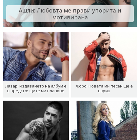
Ашли: Любовта ме прави упорита и
мотивирана
Лазар: Издаването на албум е
Жоро: Новата ми песен ще е
в предстоящите ми планове
взрив