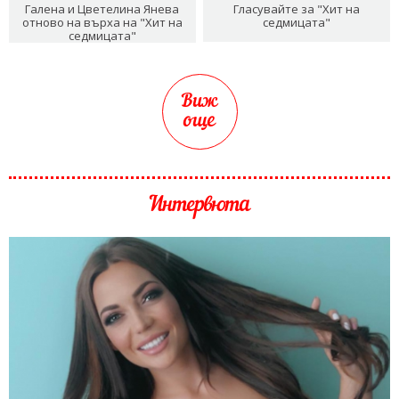
Галена и Цветелина Янева
Гласувайте за "Хит на
отново на върха на "Хит на
седмицата"
седмицата"
Виж
още
Интервюта