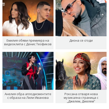
Емилия обяви премиера на
Диона се сгоди
видеоклипа с Денис Теофиков
Анелия обра аплодисментите
Роксана отваря нова
с образа на Лили Иванова
музикална страница с
„Джелем, Джелем“