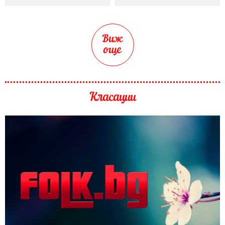
Виж
още
Класации