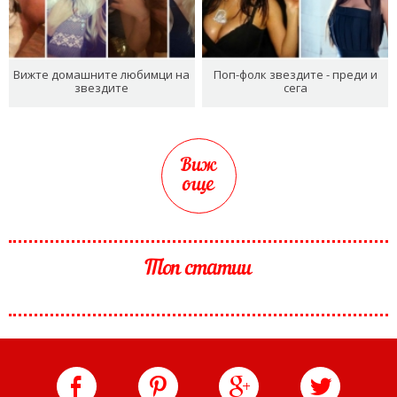
Вижте домашните любимци на
Поп-фолк звездите - преди и
звездите
сега
Виж
още
Топ статии