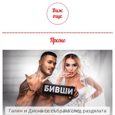
Виж
още
Промо
Галин и Диона се събраха след раздялата