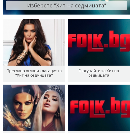
Изберете "Хит на седмицата"
Преслава оглави класацията
Гласувайте за Хит на
"Хит на седмицата"
седмицата