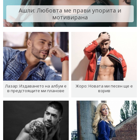
Ашли: Любовта ме прави упорита и
мотивирана
Лазар: Издаването на албум е
Жоро: Новата ми песен ще е
в предстоящите ми планове
взрив