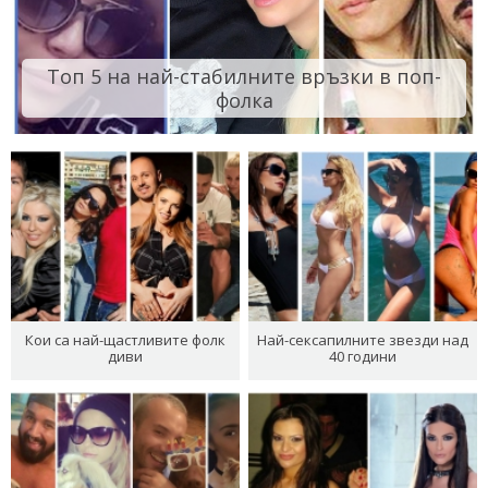
Топ 5 на най-стабилните връзки в поп-
фолка
Кои са най-щастливите фолк
Най-сексапилните звезди над
диви
40 години