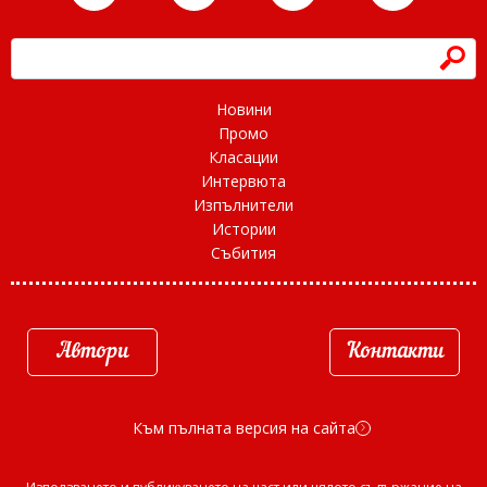
h
Новини
Промо
Класации
Интервюта
Изпълнители
Истории
Събития
Автори
Контакти
Към пълната версия на сайта
d