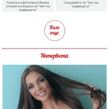
Галена и Цветелина Янева
Гласувайте за "Хит на
отново на върха на "Хит на
седмицата"
седмицата"
Виж
още
Интервюта