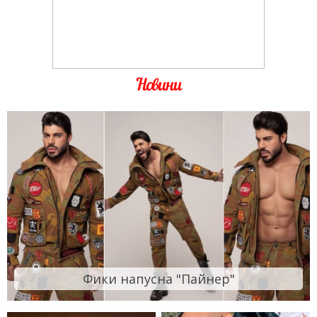
Новини
Фики напусна "Пайнер"