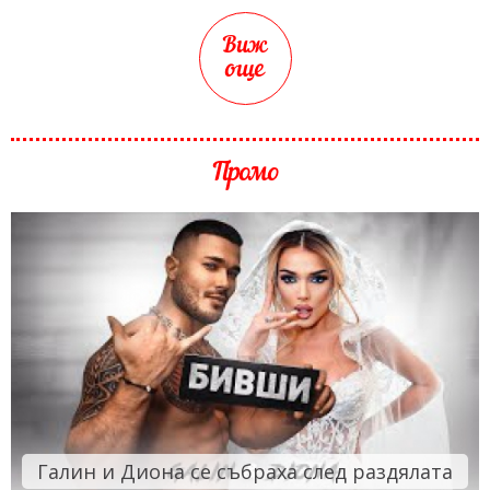
Виж
още
Промо
Галин и Диона се събраха след раздялата