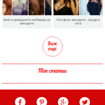
Вижте домашните любимци на
Поп-фолк звездите - преди и
звездите
сега
Виж
още
Топ статии