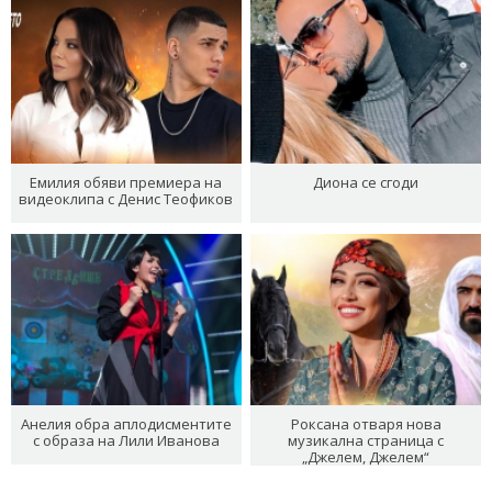
Емилия обяви премиера на
Диона се сгоди
видеоклипа с Денис Теофиков
Анелия обра аплодисментите
Роксана отваря нова
с образа на Лили Иванова
музикална страница с
„Джелем, Джелем“