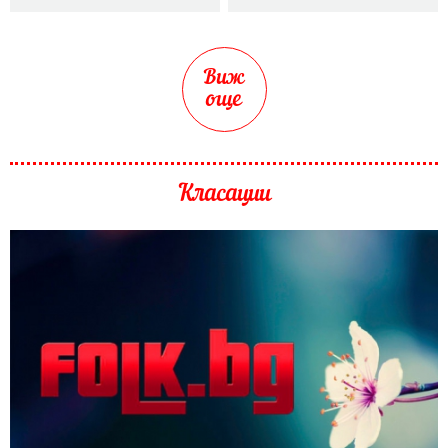
Виж
още
Класации