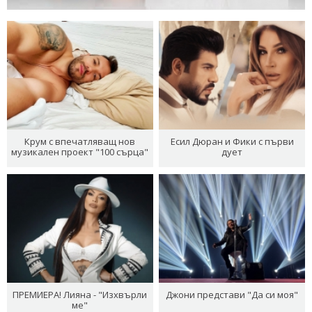
Крум с впечатляващ нов
Есил Дюран и Фики с първи
музикален проект "100 сърца"
дует
ПРЕМИЕРА! Лияна - "Изхвърли
Джони представи "Да си моя"
ме"