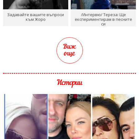
Задавайте вашите въпроси
/Интервю/ Тереза: Ще
към Жоро
експериментирам в песните
си
Виж
още
Истории