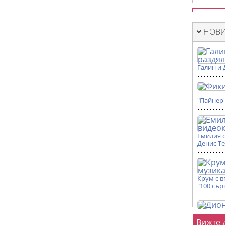
НОВИ
Галин и 
"Пайнер
Емилия 
Денис Т
Крум с 
"100 сър
Фот
Вижте 