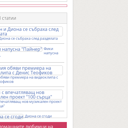
 статии
Диона се събраха след раздялата
Фики
напусна
"
обяви премиера на видеоклипа с
еофиков
впечатляващ нов музикален проект
ца"
Диона се сгоди
о
домашните любимци на
галерии