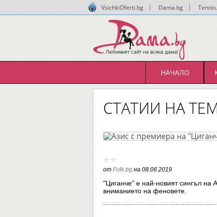
VsichkiOferti.bg
|
Dama.bg
|
Tennis
НАЧАЛО
СТАТИИ НА ТЕМ
от
Folk.bg
на
08.06.2019
"Циганче" е най-новият сингъл на 
вниманието на феновете.