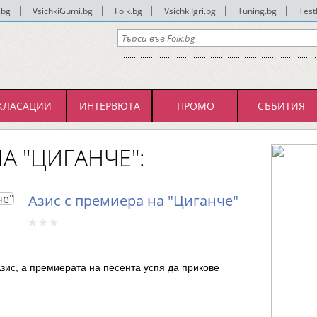
.bg
|
VsichkiGumi.bg
|
Folk.bg
|
VsichkiIgri.bg
|
Tuning.bg
|
Test
КЛАСАЦИИ
ИНТЕРВЮТА
ПРОМО
СЪБИТИЯ
А "ЦИГАНЧЕ":
Азис с премиера на "Циганче"
Азис, а премиерата на песента успя да прикове