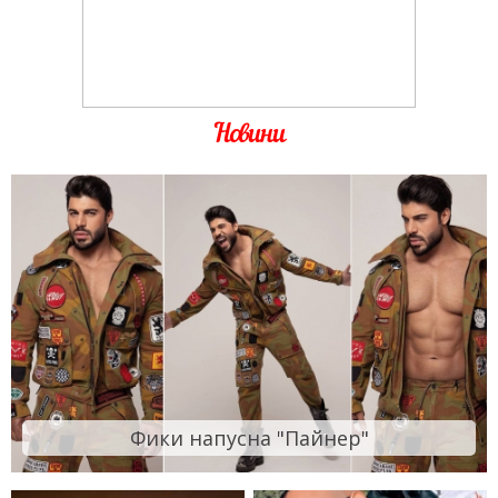
Новини
Фики напусна "Пайнер"