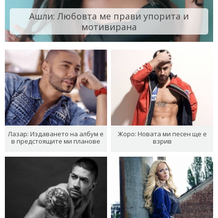
Ашли: Любовта ме прави упорита и
мотивирана
Лазар: Издаването на албум е
Жоро: Новата ми песен ще е
в предстоящите ми планове
взрив