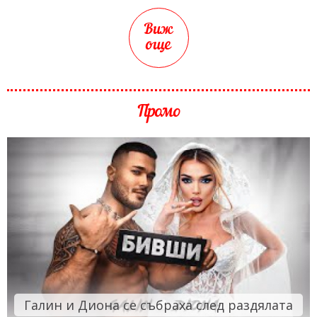
Виж
още
Промо
Галин и Диона се събраха след раздялата