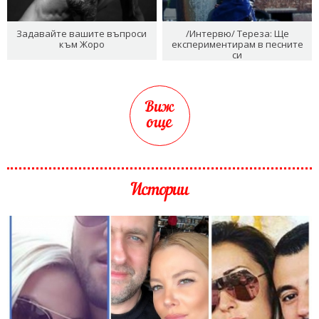
Задавайте вашите въпроси
/Интервю/ Тереза: Ще
към Жоро
експериментирам в песните
си
Виж
още
Истории