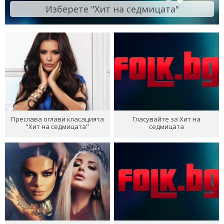
Изберете "Хит на седмицата"
Преслава оглави класацията
Гласувайте за Хит на
"Хит на седмицата"
седмицата