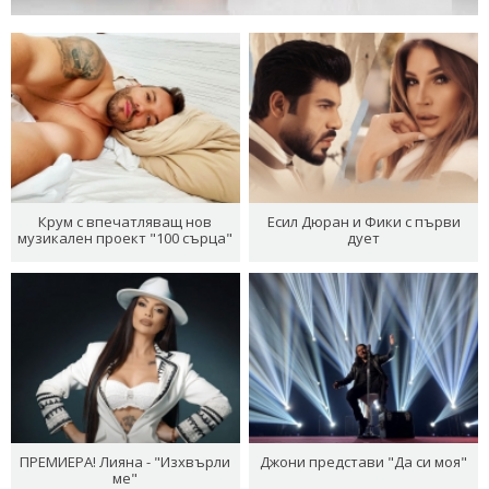
Крум с впечатляващ нов
Есил Дюран и Фики с първи
музикален проект "100 сърца"
дует
ПРЕМИЕРА! Лияна - "Изхвърли
Джони представи "Да си моя"
ме"