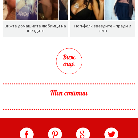
Вижте домашните любимци на
Поп-фолк звездите - преди и
звездите
сега
Виж
още
Топ статии