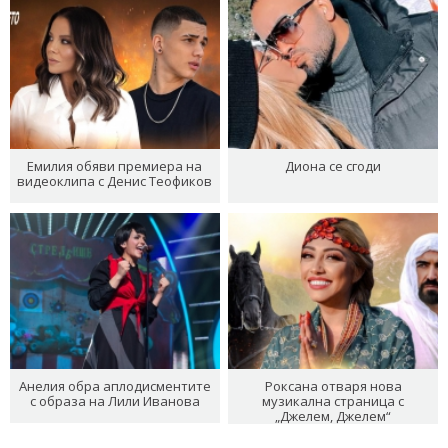
Емилия обяви премиера на
Диона се сгоди
видеоклипа с Денис Теофиков
Анелия обра аплодисментите
Роксана отваря нова
с образа на Лили Иванова
музикална страница с
„Джелем, Джелем“