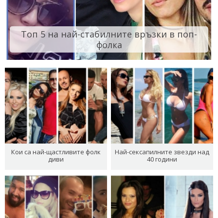
Топ 5 на най-стабилните връзки в поп-
фолка
Кои са най-щастливите фолк
Най-сексапилните звезди над
диви
40 години