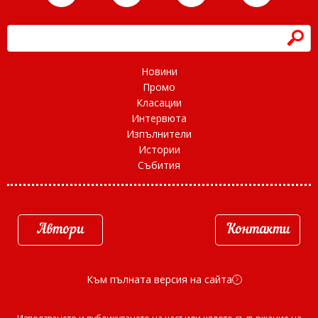
h
Новини
Промо
Класации
Интервюта
Изпълнители
Истории
Събития
Автори
Контакти
Към пълната версия на сайта
d