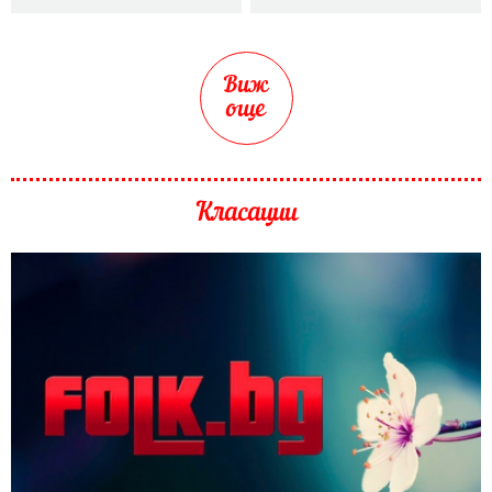
Виж
още
Класации