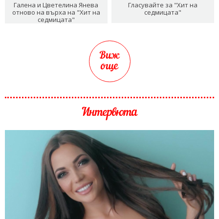
Галена и Цветелина Янева
Гласувайте за "Хит на
отново на върха на "Хит на
седмицата"
седмицата"
Виж
още
Интервюта