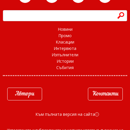
h
Новини
Промо
Класации
Интервюта
Изпълнители
Истории
Събития
Автори
Контакти
Към пълната версия на сайта
d