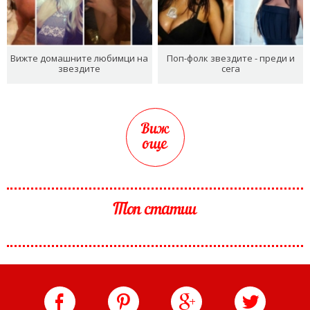
Вижте домашните любимци на
Поп-фолк звездите - преди и
звездите
сега
Виж
още
Топ статии