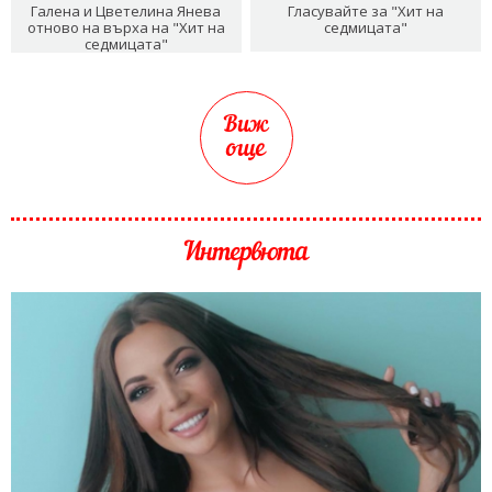
Галена и Цветелина Янева
Гласувайте за "Хит на
отново на върха на "Хит на
седмицата"
седмицата"
Виж
още
Интервюта