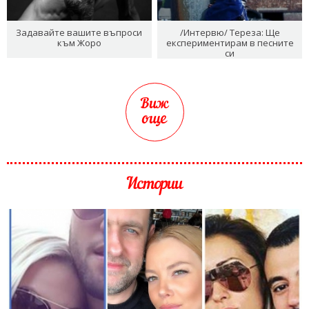
Задавайте вашите въпроси
/Интервю/ Тереза: Ще
към Жоро
експериментирам в песните
си
Виж
още
Истории