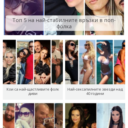
Топ 5 на най-стабилните връзки в поп-
фолка
Кои са най-щастливите фолк
Най-сексапилните звезди над
диви
40 години