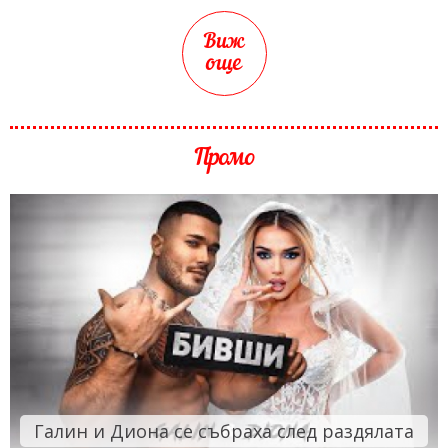
Виж
още
Промо
Галин и Диона се събраха след раздялата