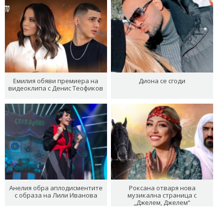
Емилия обяви премиера на
Диона се сгоди
видеоклипа с Денис Теофиков
Анелия обра аплодисментите
Роксана отваря нова
с образа на Лили Иванова
музикална страница с
„Джелем, Джелем“