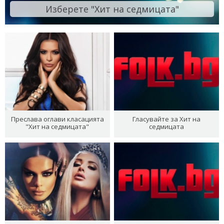
Изберете "Хит на седмицата"
Преслава оглави класацията
Гласувайте за Хит на
"Хит на седмицата"
седмицата