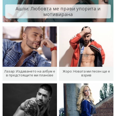
Ашли: Любовта ме прави упорита и
мотивирана
Лазар: Издаването на албум е
Жоро: Новата ми песен ще е
в предстоящите ми планове
взрив