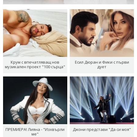
Крум с впечатляващ нов
Есил Дюран и Фики с първи
музикален проект "100 сърца"
дует
ПРЕМИЕРА! Лияна - "Изхвърли
Джони представи "Да си моя"
ме"