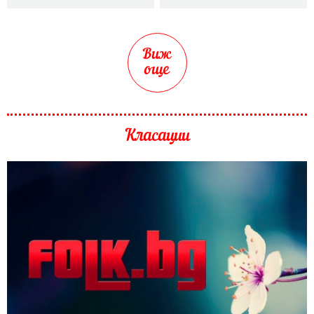
Виж
още
Класации