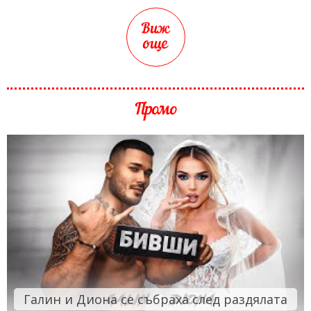
Виж
още
Промо
Галин и Диона се събраха след раздялата