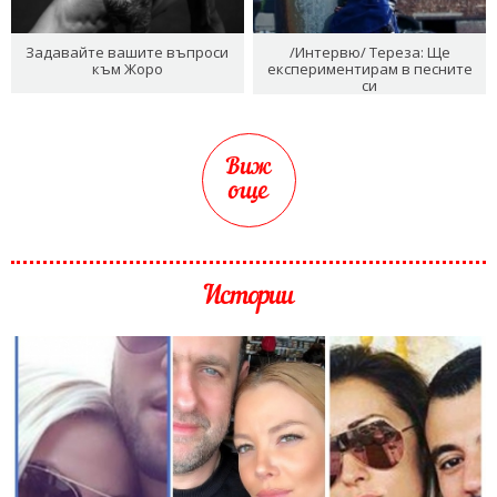
Задавайте вашите въпроси
/Интервю/ Тереза: Ще
към Жоро
експериментирам в песните
си
Виж
още
Истории