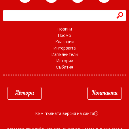
h
Новини
Промо
Класации
Интервюта
Изпълнители
Истории
Събития
Автори
Контакти
Към пълната версия на сайта
d