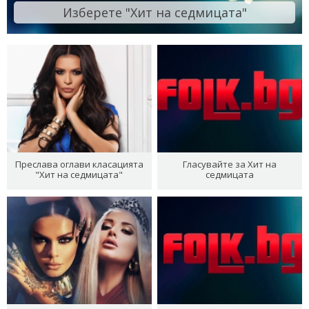
Изберете "Хит на седмицата"
Преслава оглави класацията
Гласувайте за Хит на
"Хит на седмицата"
седмицата