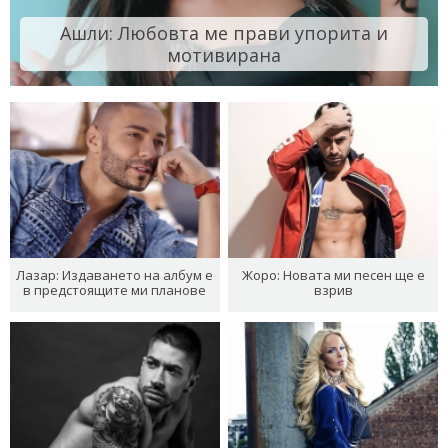
Ашли: Любовта ме прави упорита и
мотивирана
Лазар: Издаването на албум е
Жоро: Новата ми песен ще е
в предстоящите ми планове
взрив