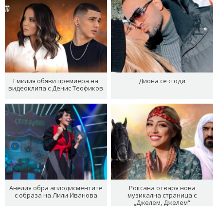
Емилия обяви премиера на
Диона се сгоди
видеоклипа с Денис Теофиков
Анелия обра аплодисментите
Роксана отваря нова
с образа на Лили Иванова
музикална страница с
„Джелем, Джелем“