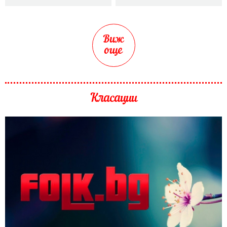
Виж
още
Класации