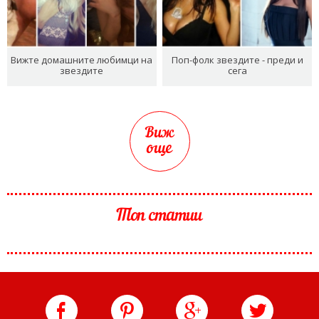
Вижте домашните любимци на
Поп-фолк звездите - преди и
звездите
сега
Виж
още
Топ статии