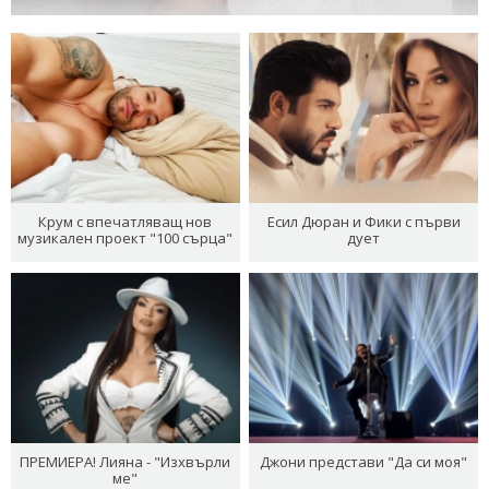
Крум с впечатляващ нов
Есил Дюран и Фики с първи
музикален проект "100 сърца"
дует
ПРЕМИЕРА! Лияна - "Изхвърли
Джони представи "Да си моя"
ме"