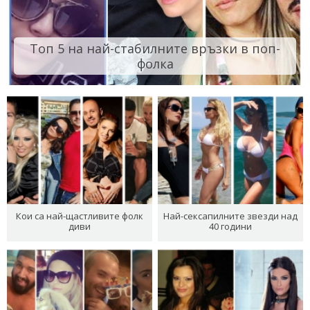
Топ 5 на най-стабилните връзки в поп-
фолка
Кои са най-щастливите фолк
Най-сексапилните звезди над
диви
40 години