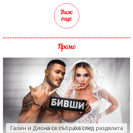
Виж
още
Промо
Галин и Диона се събраха след раздялата