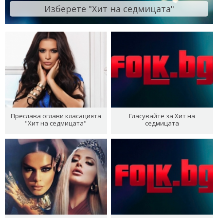
Изберете "Хит на седмицата"
Преслава оглави класацията
Гласувайте за Хит на
"Хит на седмицата"
седмицата