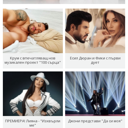
Крум с впечатляващ нов
Есил Дюран и Фики с първи
музикален проект "100 сърца"
дует
ПРЕМИЕРА! Лияна - "Изхвърли
Джони представи "Да си моя"
ме"