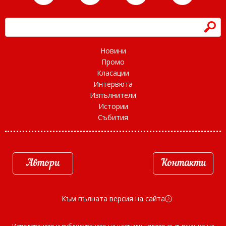
h
Новини
Промо
Класации
Интервюта
Изпълнители
Истории
Събития
Автори
Контакти
Към пълната версия на сайта
d