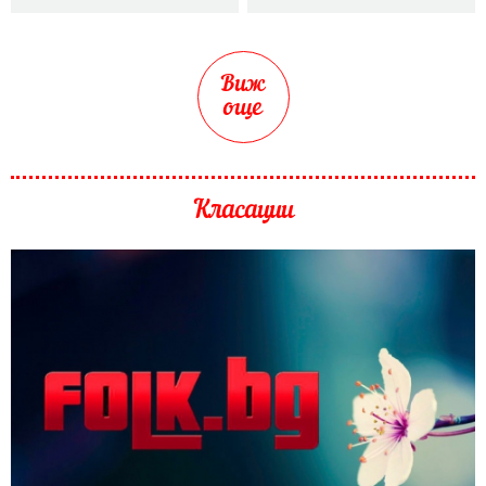
Виж
още
Класации