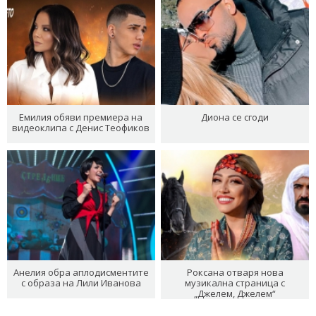
Емилия обяви премиера на
Диона се сгоди
видеоклипа с Денис Теофиков
Анелия обра аплодисментите
Роксана отваря нова
с образа на Лили Иванова
музикална страница с
„Джелем, Джелем“