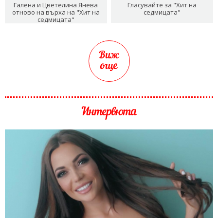
Галена и Цветелина Янева
Гласувайте за "Хит на
отново на върха на "Хит на
седмицата"
седмицата"
Виж
още
Интервюта