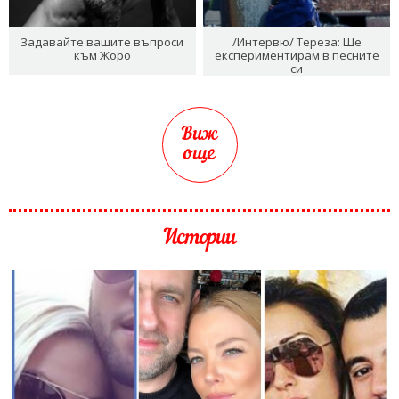
Задавайте вашите въпроси
/Интервю/ Тереза: Ще
към Жоро
експериментирам в песните
си
Виж
още
Истории