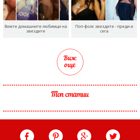
Вижте домашните любимци на
Поп-фолк звездите - преди и
звездите
сега
Виж
още
Топ статии