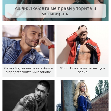
Ашли: Любовта ме прави упорита и
мотивирана
Лазар: Издаването на албум е
Жоро: Новата ми песен ще е
в предстоящите ми планове
взрив