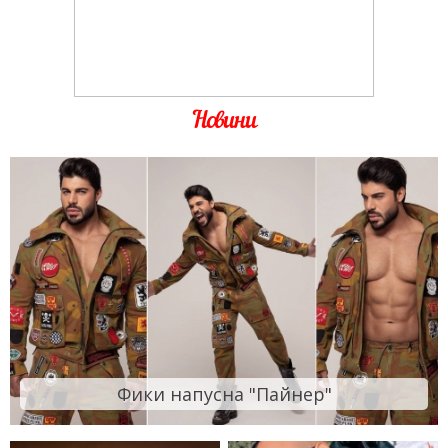
Новини
Фики напусна "Пайнер"