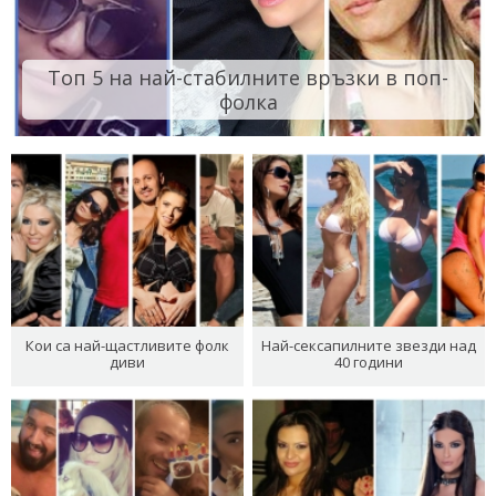
Топ 5 на най-стабилните връзки в поп-
фолка
Кои са най-щастливите фолк
Най-сексапилните звезди над
диви
40 години