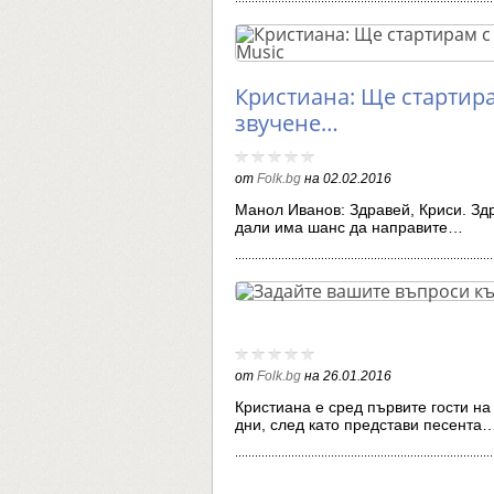
Кристиана: Ще стартир
звучене…
от
Folk.bg
на
02.02.2016
Манол Иванов: Здравей, Криси. Здр
дали има шанс да направите…
от
Folk.bg
на
26.01.2016
Кристиана е сред първите гости на
дни, след като представи песента