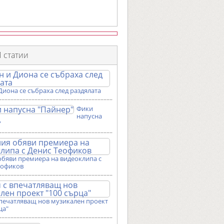
 статии
Диона се събраха след раздялата
Фики
напусна
"
обяви премиера на видеоклипа с
еофиков
впечатляващ нов музикален проект
ца"