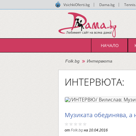
VsichkiOferti.bg
|
Dama.bg
|
Tennis
НАЧАЛО
Folk.bg
Интервюта
ИНТЕРВЮТА:
Музиката обединява, а 
от
Folk.bg
на
10.04.2016