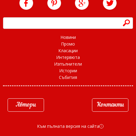
h
Новини
Промо
Класации
Интервюта
Изпълнители
Истории
Събития
Автори
Контакти
Към пълната версия на сайта
d