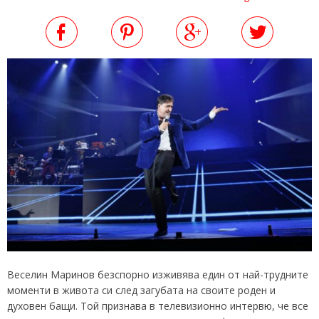
Веселин Маринов безспорно изживява един от най-трудните
моменти в живота си след загубата на своите роден и
духовен бащи. Той признава в телевизионно интервю, че все