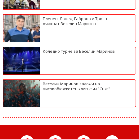
Плевен, Ловеч, Габрово и Троян
очакват Веселин Маринов
Коледно турне за Веселин Маринов
Веселин Маринов заложи на
високобюджетен клип към "Сняг"