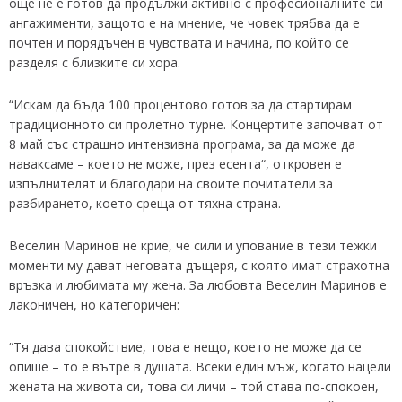
още не е готов да продължи активно с професионалните си
ангажименти, защото е на мнение, че човек трябва да е
почтен и порядъчен в чувствата и начина, по който се
разделя с близките си хора.
“Искам да бъда 100 процентово готов за да стартирам
традиционното си пролетно турне. Концертите започват от
8 май със страшно интензивна програма, за да може да
наваксаме – което не може, през есента“, откровен е
изпълнителят и благодари на своите почитатели за
разбирането, което среща от тяхна страна.
Веселин Маринов не крие, че сили и упование в тези тежки
моменти му дават неговата дъщеря, с която имат страхотна
връзка и любимата му жена. За любовта Веселин Маринов е
лаконичен, но категоричен:
“Тя дава спокойствие, това е нещо, което не може да се
опише – то е вътре в душата. Всеки един мъж, когато нацели
жената на живота си, това си личи – той става по-спокоен,