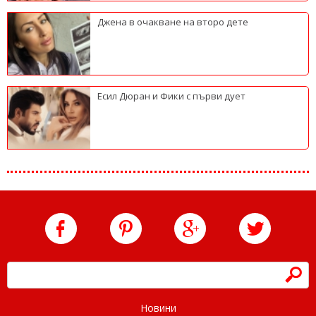
Джена в очакване на второ дете
Есил Дюран и Фики с първи дует
h
Новини