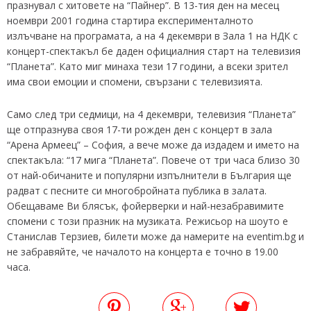
празнувал с хитовете на “Пайнер”. В 13-тия ден на месец
ноември 2001 година стартира експерименталното
излъчване на програмата, а на 4 декември в Зала 1 на НДК с
концерт-спектакъл бе даден официалния старт на телевизия
“Планета”. Като миг минаха тези 17 години, а всеки зрител
има свои емоции и спомени, свързани с телевизията.
Само след три седмици, на 4 декември, телевизия “Планета”
ще отпразнува своя 17-ти рожден ден с концерт в зала
“Арена Армеец” – София, а вече може да издадем и името на
спектакъла: “17 мига “Планета”. Повече от три часа близо 30
от най-обичаните и популярни изпълнители в България ще
радват с песните си многобройната публика в залата.
Обещаваме Ви блясък, фойерверки и най-незабравимите
спомени с този празник на музиката. Режисьор на шоуто е
Станислав Терзиев, билети може да намерите на eventim.bg и
не забравяйте, че началото на концерта е точно в 19.00
часа.