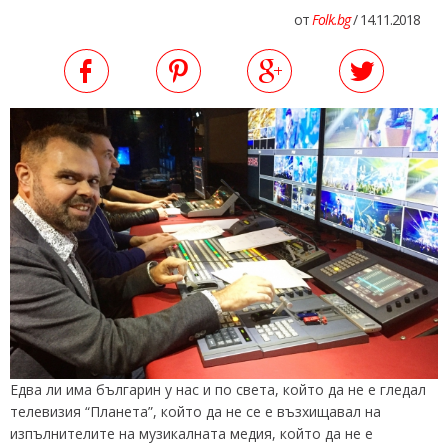
от
Folk.bg
/ 14.11.2018
Едва ли има българин у нас и по света, който да не е гледал
телевизия “Планета”, който да не се e възхищавал на
изпълнителите на музикалната медия, който да не e