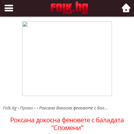
Folk.bg
Folk.bg
›
Промо
›
›
Роксана докосна феновете с бал...
Роксана докосна феновете с баладата
"Спомени"