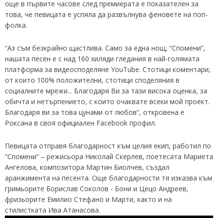
още в първите часове след премиерата е показателен за
това, че певицата е успяла да развълнува феновете на поп-
фолка.
“Аз съм безкрайно щастлива. Само за една нощ, “Спомени”,
нашата песен е с над 160 хиляди гледания в най-голямата
платформа за видеосподеляне YouTube. Стотици коментари,
от които 100% положителни, стотици споделяния в
социалните мрежи... Благодаря Ви за тази висока оценка, за
обичта и нетърпението, с които очаквате всеки мой проект.
Благодаря ви за това цунами от любов“, откровена е
Роксана в своя официален Facebook профил.
Певицата отправя благодарност към целия екип, работил по
“Спомени“ – режисьора Николай Скерлев, поетесата Мариета
Ангелова, композитора Мартин Биолчев, създал
аранжимента на песента. Още благодарности тя изказва към
гримьорите Борислав Соколов - Бони и Цецо Андреев,
фризьорите Емилио Стефано и Марти, както и на
стилистката Ива Атанасова.