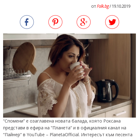
от
Folk.bg
/ 19.10.2019
“Спомени“ е озаглавена новата балада, която Роксана
представи в ефира на “Планета“ и в официалния канал на
“Пайнер“ в YouTube – PlanetaОfficial. Интересът към песента