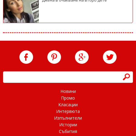
Джена в очакване на второ дете
h
Новини
Промо
Класации
Интервюта
Изпълнители
Истории
Събития