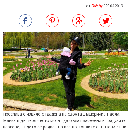
от
Folk.bg
/ 29.04.2019
Преслава е изцяло отдадена на своята дъщеричка Паола.
Майка и дъщеря често могат да бъдат засечени в градските
паркове, където се радват на все по-топлите слънчеви лъчи.