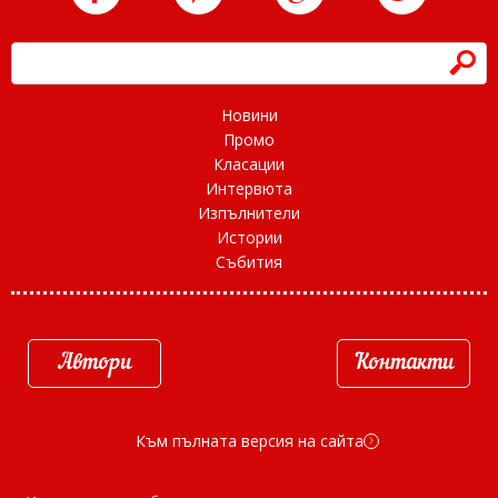
h
Новини
Промо
Класации
Интервюта
Изпълнители
Истории
Събития
Автори
Контакти
Към пълната версия на сайта
d