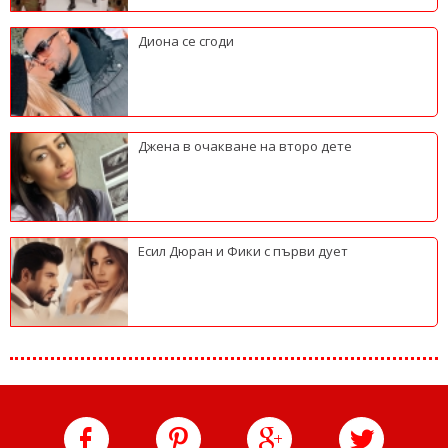
Диона се сгоди
Джена в очакване на второ дете
Есил Дюран и Фики с първи дует