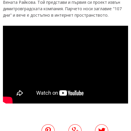
Вената Райкова. Той представи и първия си проект извън
димитровградската компания. Парчето носи заглавие "107
дни" и вече е достъпно в интернет пространството.