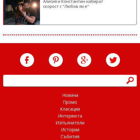
Алисия и Константин набират
скорост с "Любов ли е"
h
Новини
Промо
Класации
Интервюта
Изпълнители
Истории
Събития