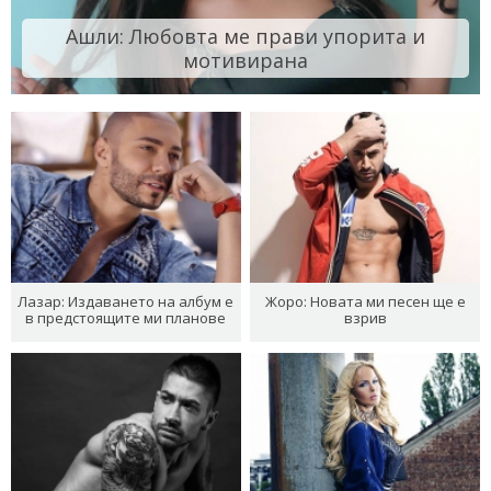
Ашли: Любовта ме прави упорита и
мотивирана
Лазар: Издаването на албум е
Жоро: Новата ми песен ще е
в предстоящите ми планове
взрив