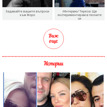
Задавайте вашите въпроси
/Интервю/ Тереза: Ще
към Жоро
експериментирам в песните
си
Виж
още
Истории