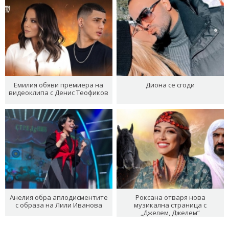
Емилия обяви премиера на
Диона се сгоди
видеоклипа с Денис Теофиков
Анелия обра аплодисментите
Роксана отваря нова
с образа на Лили Иванова
музикална страница с
„Джелем, Джелем“