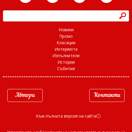
h
Новини
Промо
Класации
Интервюта
Изпълнители
Истории
Събития
Автори
Контакти
Към пълната версия на сайта
d