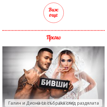
Виж
още
Промо
Галин и Диона се събраха след раздялата