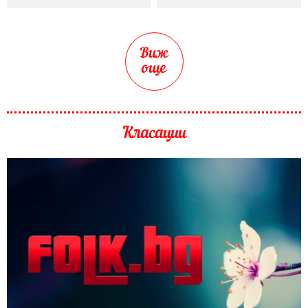
Виж
още
Класации