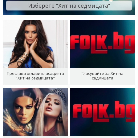
Изберете "Хит на седмицата"
Преслава оглави класацията
Гласувайте за Хит на
"Хит на седмицата"
седмицата