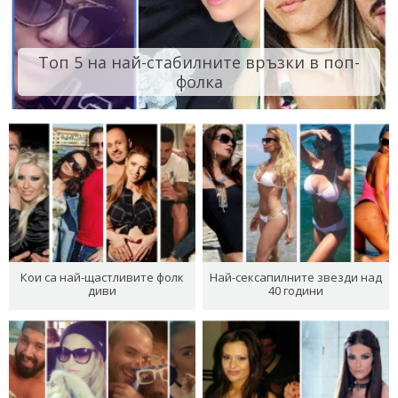
Топ 5 на най-стабилните връзки в поп-
фолка
Кои са най-щастливите фолк
Най-сексапилните звезди над
диви
40 години