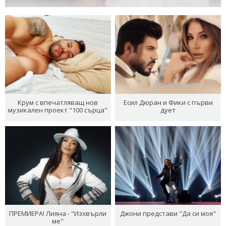
Крум с впечатляващ нов
Есил Дюран и Фики с първи
музикален проект "100 сърца"
дует
ПРЕМИЕРА! Лияна - "Изхвърли
Джони представи "Да си моя"
ме"