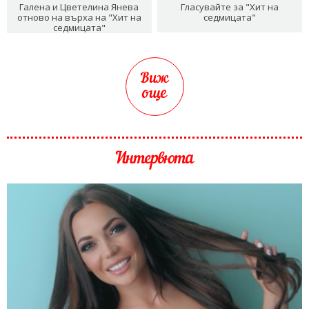
Галена и Цветелина Янева
Гласувайте за "Хит на
отново на върха на "Хит на
седмицата"
седмицата"
Виж
още
Интервюта