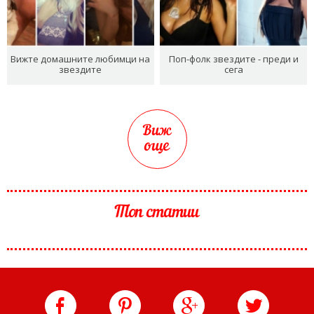
Вижте домашните любимци на
Поп-фолк звездите - преди и
звездите
сега
Виж
още
Топ статии