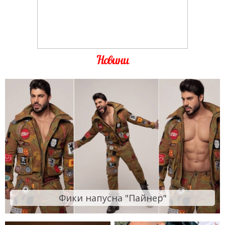
Новини
Фики напусна "Пайнер"