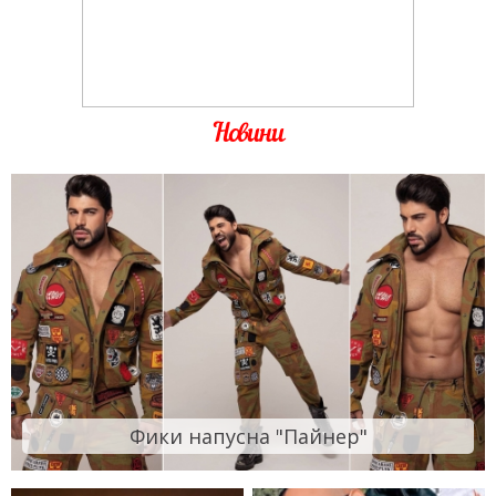
Новини
Фики напусна "Пайнер"