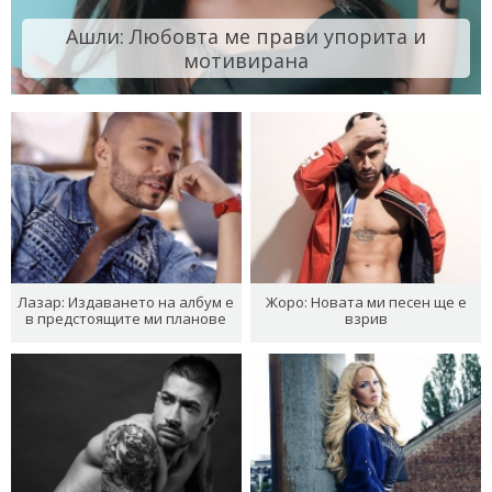
Ашли: Любовта ме прави упорита и
мотивирана
Лазар: Издаването на албум е
Жоро: Новата ми песен ще е
в предстоящите ми планове
взрив