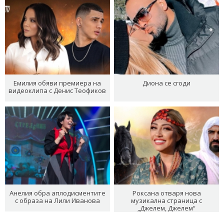
Емилия обяви премиера на
Диона се сгоди
видеоклипа с Денис Теофиков
Анелия обра аплодисментите
Роксана отваря нова
с образа на Лили Иванова
музикална страница с
„Джелем, Джелем“