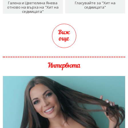
Галена и Цветелина Янева
Гласувайте за "Хит на
отново на върха на "Хит на
седмицата"
седмицата"
Виж
още
Интервюта