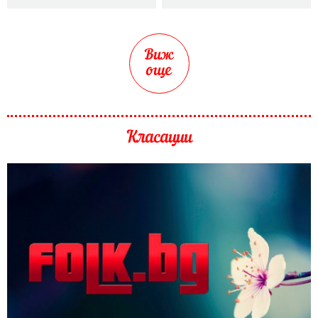
Виж
още
Класации