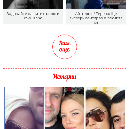
Задавайте вашите въпроси
/Интервю/ Тереза: Ще
към Жоро
експериментирам в песните
си
Виж
още
Истории