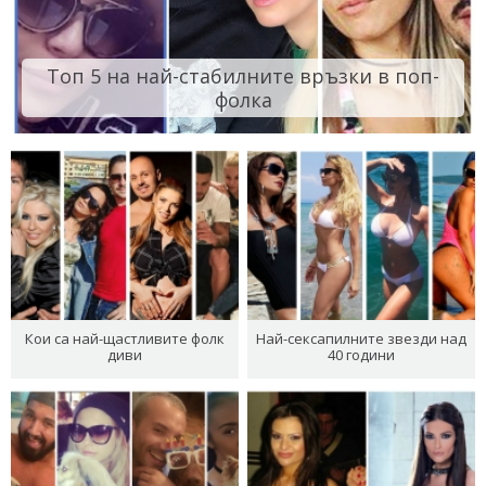
Топ 5 на най-стабилните връзки в поп-
фолка
Кои са най-щастливите фолк
Най-сексапилните звезди над
диви
40 години