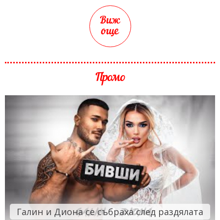
Виж
още
Промо
Галин и Диона се събраха след раздялата