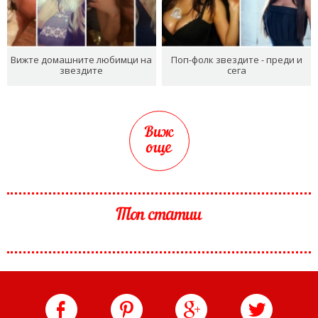
Вижте домашните любимци на
Поп-фолк звездите - преди и
звездите
сега
Виж
още
Топ статии