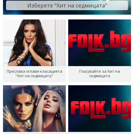
Изберете "Хит на седмицата"
Преслава оглави класацията
Гласувайте за Хит на
"Хит на седмицата"
седмицата