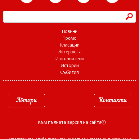
h
Новини
Промо
Класации
Интервюта
Изпълнители
Истории
Събития
Автори
Контакти
Към пълната версия на сайта
d