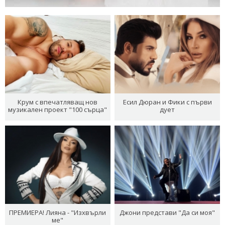
Крум с впечатляващ нов
Есил Дюран и Фики с първи
музикален проект "100 сърца"
дует
ПРЕМИЕРА! Лияна - "Изхвърли
Джони представи "Да си моя"
ме"