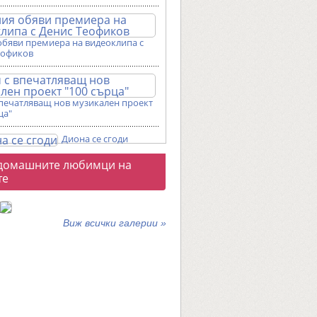
обяви премиера на видеоклипа с
еофиков
впечатляващ нов музикален проект
ца"
Диона се сгоди
о
домашните любимци на
галерии
те
Виж всички галерии »