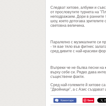
Следват хитове, албуми и съвсе
от прословутите турнета на "Пл
неподражаем. Дори в ранните 
шоу, което дотогава зрителите
световна величина.
Паралелно с музикалните си пр
- тя вае тяло във фитнес залат
сред дивите с най-красиви фо
Въпреки че не бълва песни на
върху себе си. Рядко дава инте
съществени факти.
Сред най-големите й хитове са 
"Двойници", а с Азис създават
Save
Коментари