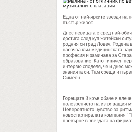
по
ветери
медици
до
Една от най-ярките звезди на
върхов
пъстър живот.
на
музика
класац
Днес певицата е сред най-обич
достига след куп житейски ситу
родния си град Ловеч. Родена 
насочва към медицинската нау
професия и заминава за Стара
образование. Като типичен пер
интервю споделя, че и днес мо
знанията си. Там среща и първ
Симеон.
Горещата й кръв обаче я влече
полезрението на изгряващия м
Невероятното чувство за ритъм
новостартиралата компания "Па
превърне в звездата на фирма