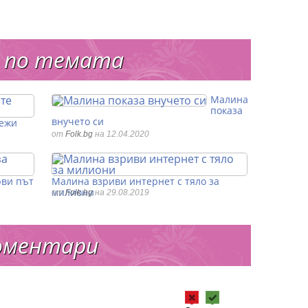
 по темата
Малина
показа
внучето си
режи
от
Folk.bg
на 12.04.2020
рви път
Малина взриви интернет с тяло за
милиони
от
Folk.bg
на 29.08.2019
оментари