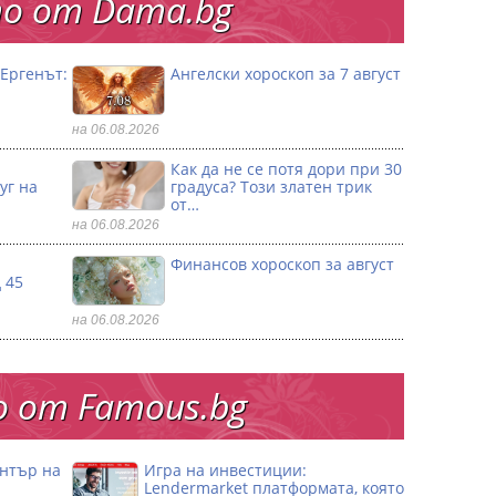
о от Dama.bg
„Ергенът:
Ангелски хороскоп за 7 август
на 06.08.2026
Как да не се потя дори при 30
уг на
градуса? Този златен трик
от…
на 06.08.2026
Финансов хороскоп за август
 45
на 06.08.2026
 от Famous.bg
ентър на
Игра на инвестиции:
Lendermarket платформата, която