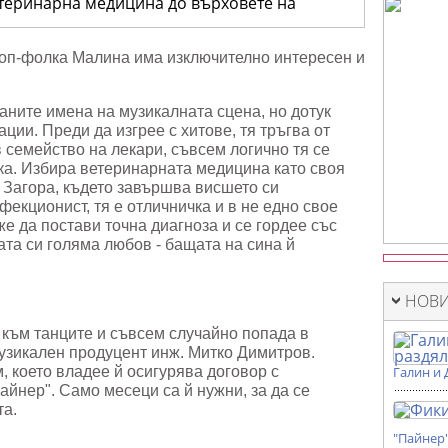
нарна
на
 поп-фолка Малина има изключително интересен и
ете
лните
ии
аните имена на музикалната сцена, но дотук
ации. Преди да изгрее с хитове, тя тръгва от
в семейство на лекари, съвсем логично тя се
ка. Избира ветеринарната медицина като своя
 Загора, където завършва висшето си
фекционист, тя е отличничка и в не едно свое
же да постави точна диагноза и се гордее със
ата си голяма любов - бащата на сина й
НОВИ
 към танците и съвсем случайно попада в
узикален продуцент инж. Митко Димитров.
, което владее й осигурява договор с
Галин и 
йнер". Само месеци са й нужни, за да се
та.
"Пайнер