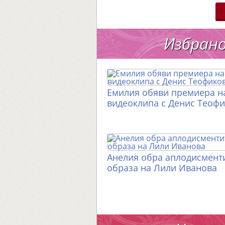
Избран
Емилия обяви премиера н
видеоклипа с Денис Теоф
Анелия обра аплодисменти
образа на Лили Иванова