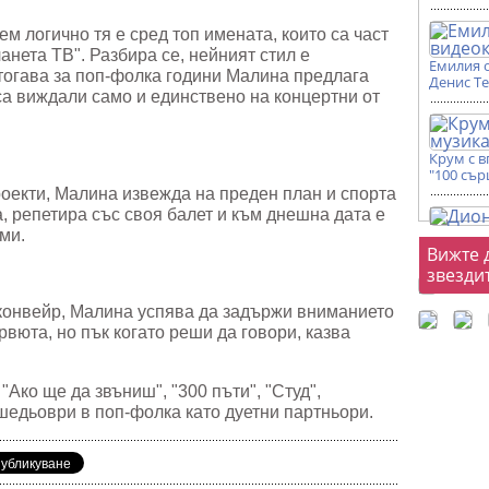
м логично тя е сред топ имената, които са част
анета ТВ". Разбира се, нейният стил е
Емилия 
тогава за поп-фолка години Малина предлага
Денис Т
 са виждали само и единствено на концертни от
Крум с 
"100 сър
оекти, Малина извежда на преден план и спорта
а, репетира със своя балет и към днешна дата е
рми.
Фот
Вижте 
звезди
 конвейр, Малина успява да задържи вниманието
рвюта, но пък когато реши да говори, казва
"Ако ще да звъниш", "300 пъти", "Студ",
 шедьоври в поп-фолка като дуетни партньори.