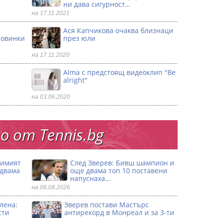
ни дава сигурност…
на 17.11.2021
Ася Капчикова очаква близнаци
ловинки
през юли
на 17.11.2020
Alma с предстоящ видеоклип "Be
alright"
на 03.06.2020
 от Тennis.bg
димият
След Зверев: Бивш шампион и
 двама
още двама топ 10 поставени
напуснаха…
на 06.08.2026
лена:
Зверев постави Мастърс
сти
антирекорд в Монреал и за 3-ти