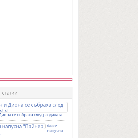
 статии
Диона се събраха след раздялата
Фики
напусна
"