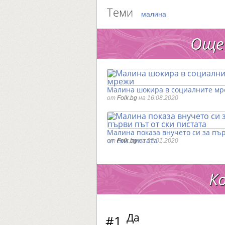
Теми
малина
Още
Малина шокира в социалните м
от
Folk.bg
на 16.08.2020
Малина показа внучето си за пъ
от ски пистата
от
Folk.bg
на 12.01.2020
К
Да
#1