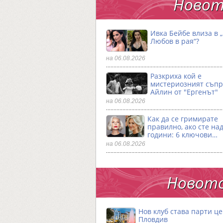
Новот
Ивка Бейбе влиза в 
Любов в рая“?
на 06.08.2026
Разкриха кой е
мистериозният съпр
Айлин от "Ергенът"
на 06.08.2026
Как да се гримирате
правилно, ако сте над
години: 6 ключови…
на 06.08.2026
Новото
Нов клуб става парти ц
Пловдив