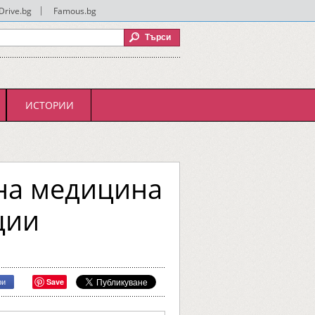
Drive.bg
|
Famous.bg
ИСТОРИИ
рна медицина
ции
Save
ри