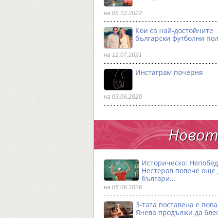
на 05.12.2022
Кои са най-достойните
български футболни по
на 12.07.2021
Инстаграм почерня
на 03.06.2020
Новото
Историческо: Непобе
Нестеров повече още
българи…
на 06.08.2026
3-тата поставена е пова
Янева продължи да бле