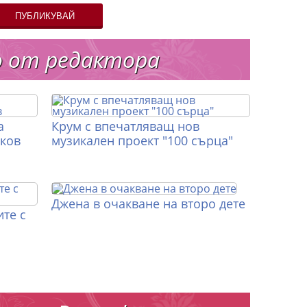
ПУБЛИКУВАЙ
о от редактора
а
Крум с впечатляващ нов
иков
музикален проект "100 сърца"
Джена в очакване на второ дете
те с