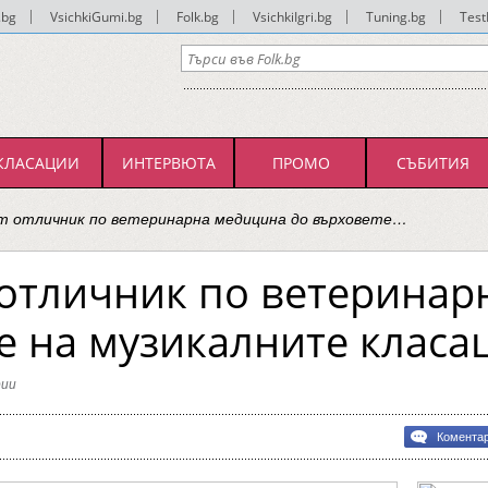
.bg
|
VsichkiGumi.bg
|
Folk.bg
|
VsichkiIgri.bg
|
Tuning.bg
|
Test
КЛАСАЦИИ
ИНТЕРВЮТА
ПРОМО
СЪБИТИЯ
от отличник по ветеринарна медицина до върховете…
 отличник по ветерина
е на музикалните класа
ии
Комента
ик