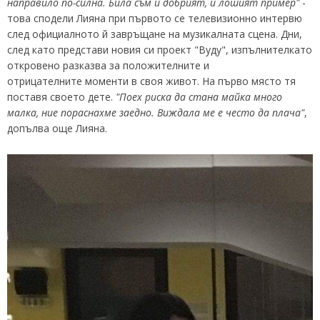
направило по-силна. Била съм и добрият, и лошият пример"
-
това сподели Лияна при първото се телевизионно интервю
след официалното й завръщане на музикалната сцена. Дни,
след като представи новия си проект "Вуду", изпълнителкато
откровено разказва за положителните и
отрицателните моменти в своя живот. На първо място тя
поставя своето дете.
"Поех риска да стана майка много
малка, ние пораснахме заедно. Виждала ме е често да плача"
,
допълва още Лияна.