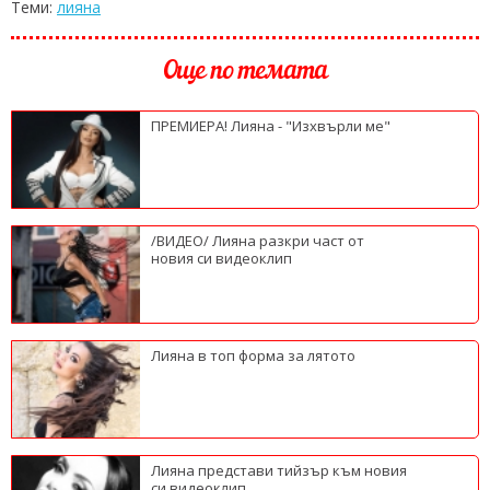
Теми:
лияна
Още по темата
ПРЕМИЕРА! Лияна - "Изхвърли ме"
/ВИДЕО/ Лияна разкри част от
новия си видеоклип
Лияна в топ форма за лятото
Лияна представи тийзър към новия
си видеоклип