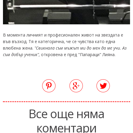
В момента личният и професионален живот на звездата е
във възход. Тя е категорична, че се чувства като една
влюбена жена.
"Свикнала съм мъжът ми до мен да ме учи. Аз
съм добър ученик",
откровена е пред "Папараци" Лияна.
Все още няма
коментари