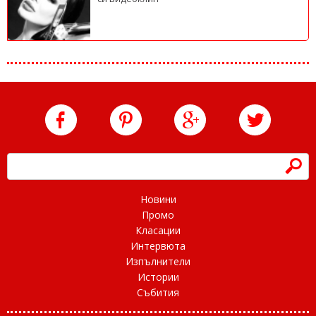
h
Новини
Промо
Класации
Интервюта
Изпълнители
Истории
Събития