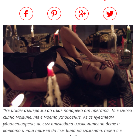
"Не искам дъщеря ми да бъде попарена от пресата. Тя е много
силно момиче, тя е моето успокоение. Аз се чувствам
удовлетворена, че съм отгледала изключително дете и
колкото и лош пример да съм била на моменти, това я е