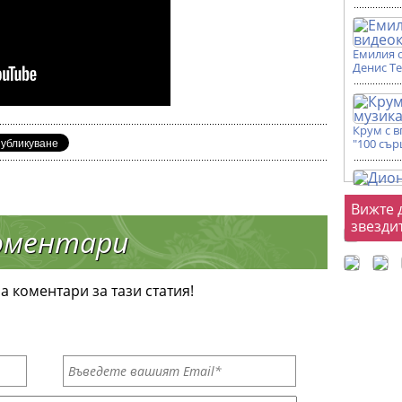
Емилия 
Денис Т
Крум с 
"100 сър
Фот
Вижте 
звезди
оментари
а коментари за тази статия!