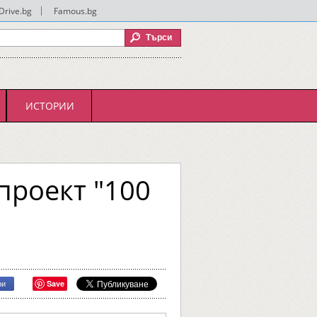
Drive.bg
|
Famous.bg
ИСТОРИИ
проект "100
Save
ри