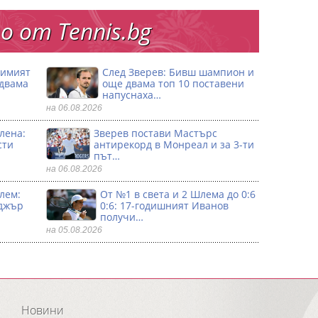
 от Тennis.bg
димият
След Зверев: Бивш шампион и
 двама
още двама топ 10 поставени
напуснаха…
на 06.08.2026
лена:
Зверев постави Мастърс
сти
антирекорд в Монреал и за 3-ти
път…
на 06.08.2026
лем:
От №1 в света и 2 Шлема до 0:6
джър
0:6: 17-годишният Иванов
получи…
на 05.08.2026
Новини