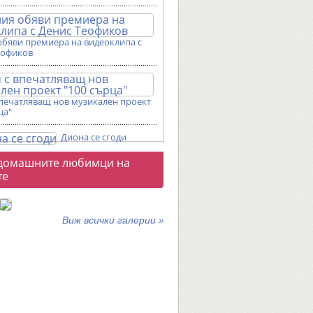
обяви премиера на видеоклипа с
еофиков
впечатляващ нов музикален проект
ца"
Диона се сгоди
о
домашните любимци на
галерии
те
Виж всички галерии »