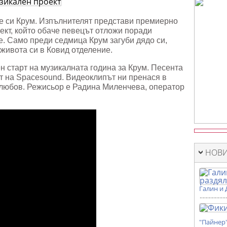
лен
е си Крум. Изпълнителят представи премиерно
оект, който обаче певецът отложи поради
. Само преди седмица Крум загуби дядо си,
 живота си в Ковид отделение.
н старт на музикалната година за Крум. Песента
ст на Spacesound. Видеоклипът ни пренася в
 любов. Режисьор е Радина Миленчева, оператор
НОВИ
Галин и 
"Пайнер