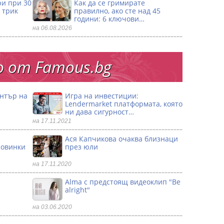
ри при 30
Как да се гримирате
 трик
правилно, ако сте над 45
години: 6 ключови…
на 06.08.2026
 от Famous.bg
ентър на
Игра на инвестиции:
Lendermarket платформата, която
ни дава сигурност…
на 17.11.2021
Ася Капчикова очаква близнаци
ловинки
през юли
на 17.11.2020
Alma с предстоящ видеоклип "Be
alright"
на 03.06.2020