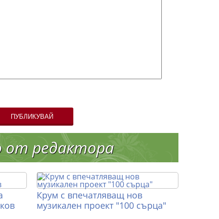
ПУБЛИКУВАЙ
о от редактора
а
Крум с впечатляващ нов
иков
музикален проект "100 сърца"