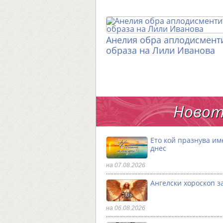
Анелия обра аплодисменти
образа на Лили Иванова
Новот
Ето кой празнува им
днес
на 07.08.2026
Ангелски хороскоп за
на 06.08.2026