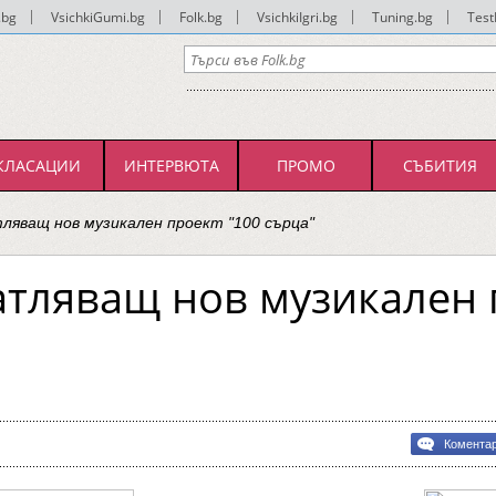
.bg
|
VsichkiGumi.bg
|
Folk.bg
|
VsichkiIgri.bg
|
Tuning.bg
|
Test
КЛАСАЦИИ
ИНТЕРВЮТА
ПРОМО
СЪБИТИЯ
тляващ нов музикален проект "100 сърца"
атляващ нов музикален 
Комента
ляващ