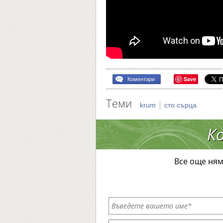
Save
Коментари
Теми
|
krum
сто сърца
К
Все още ням