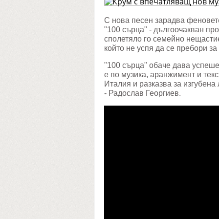
музика
проект
"100
С нова песен зарадва феновет
сърца"
"100 сърца" - дългоочакван пр
сполетяло го семейно нещастие
който не успя да се пребори за
"100 сърца" обаче дава успеше
е по музика, аранжимент и тек
Италия и разказва за изгубена
- Радослав Георгиев.