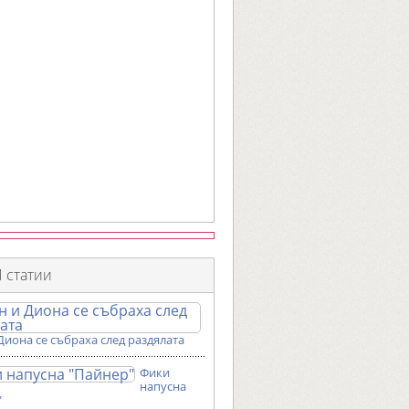
 статии
Диона се събраха след раздялата
Фики
напусна
"