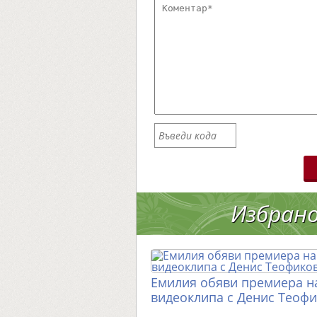
Избран
Емилия обяви премиера н
видеоклипа с Денис Теоф