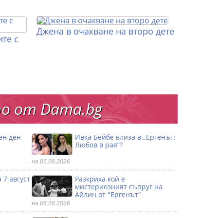
Джена в очакване на второ дете
те с
о от Dama.bg
ен ден
Ивка Бейбе влиза в „Ергенът:
Любов в рая“?
на 06.08.2026
 7 август
Разкриха кой е
мистериозният съпруг на
Айлин от "Ергенът"
на 06.08.2026