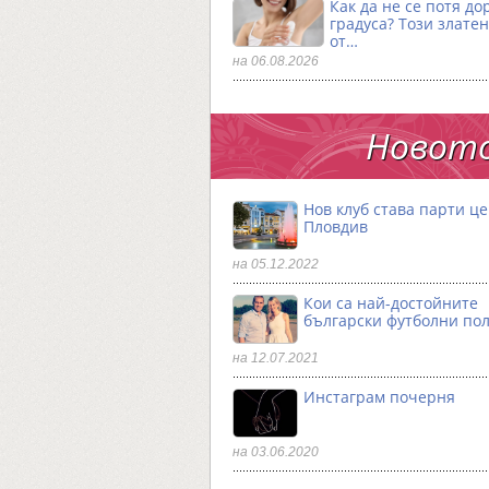
Как да не се потя до
градуса? Този златен
от…
на 06.08.2026
Новото
Нов клуб става парти ц
Пловдив
на 05.12.2022
Кои са най-достойните
български футболни по
на 12.07.2021
Инстаграм почерня
на 03.06.2020