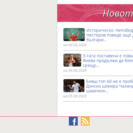
Новото
Историческо: Непобе
Нестеров поведе още
българи…
на 06.08.2026
3-тата поставена е пова
Янева продължи да бле
срещу…
на 06.08.2026
Бивш топ 60 не е проб
Донски шокира Чалан
шампион…
на 05.08.2026