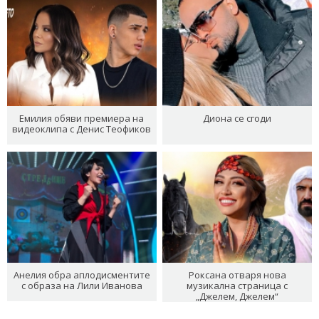
Емилия обяви премиера на
Диона се сгоди
видеоклипа с Денис Теофиков
Анелия обра аплодисментите
Роксана отваря нова
с образа на Лили Иванова
музикална страница с
„Джелем, Джелем“