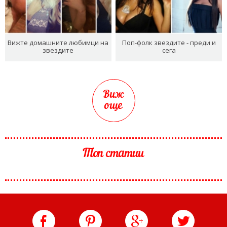
Вижте домашните любимци на
Поп-фолк звездите - преди и
звездите
сега
Виж
още
Топ статии