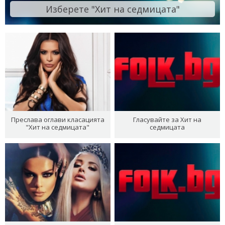
Изберете "Хит на седмицата"
Преслава оглави класацията
Гласувайте за Хит на
"Хит на седмицата"
седмицата