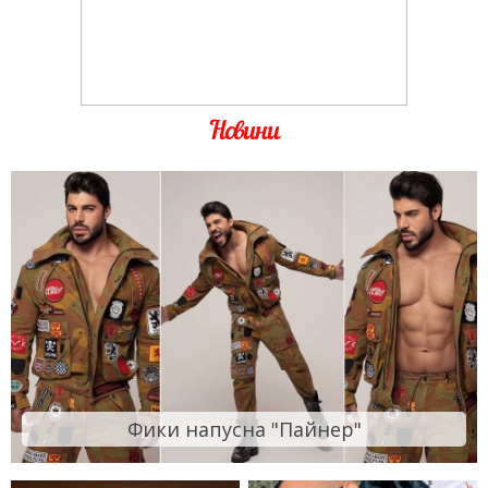
Новини
Фики напусна "Пайнер"