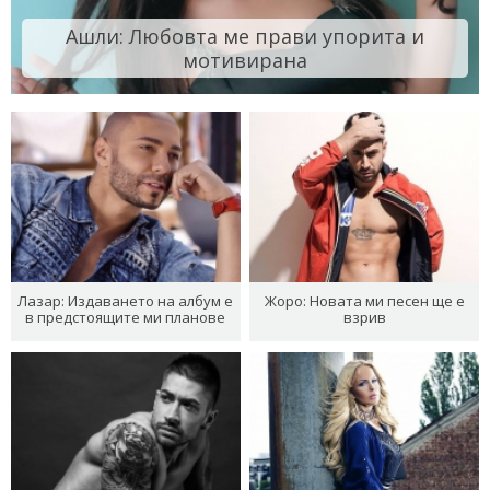
Ашли: Любовта ме прави упорита и
мотивирана
Лазар: Издаването на албум е
Жоро: Новата ми песен ще е
в предстоящите ми планове
взрив