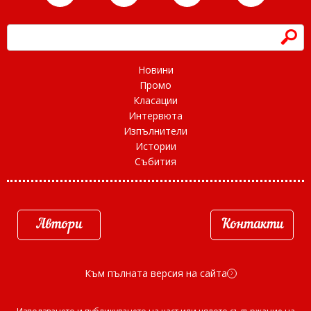
h
Новини
Промо
Класации
Интервюта
Изпълнители
Истории
Събития
Автори
Контакти
Към пълната версия на сайта
d