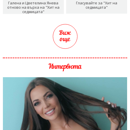
Галена и Цветелина Янева
Гласувайте за "Хит на
отново на върха на "Хит на
седмицата"
седмицата"
Виж
още
Интервюта