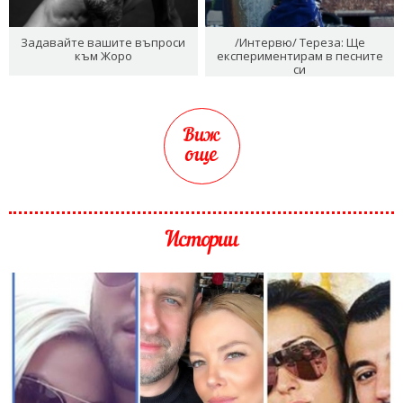
Задавайте вашите въпроси
/Интервю/ Тереза: Ще
към Жоро
експериментирам в песните
си
Виж
още
Истории