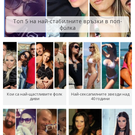
Топ 5 на най-стабилните връзки в поп-
фолка
Кои са най-щастливите фолк
Най-сексапилните звезди над
диви
40 години