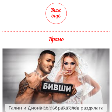
Виж
още
Промо
Галин и Диона се събраха след раздялата