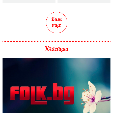
Виж
още
Класации