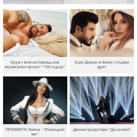
Крум с впечатляващ нов
Есил Дюран и Фики с първи
музикален проект "100 сърца"
дует
ПРЕМИЕРА! Лияна - "Изхвърли
Джони представи "Да си моя"
ме"