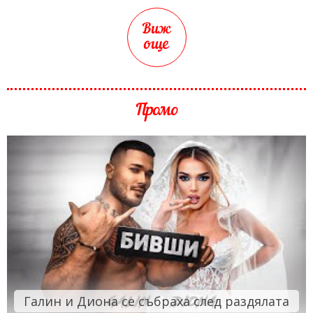
Виж
още
Промо
Галин и Диона се събраха след раздялата