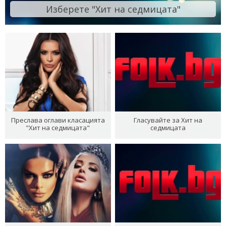
Изберете "Хит на седмицата"
Преслава оглави класацията
Гласувайте за Хит на
"Хит на седмицата"
седмицата