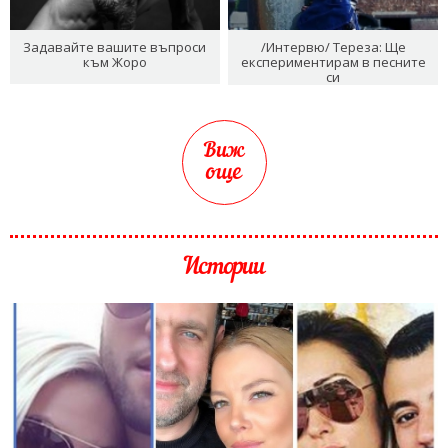
Задавайте вашите въпроси
/Интервю/ Тереза: Ще
към Жоро
експериментирам в песните
си
Виж
още
Истории