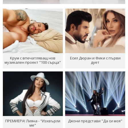
Крум с впечатляващ нов
Есил Дюран и Фики с първи
музикален проект "100 сърца"
дует
ПРЕМИЕРА! Лияна - "Изхвърли
Джони представи "Да си моя"
ме"