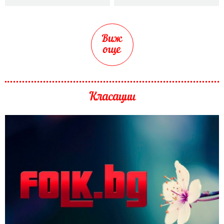
Виж
още
Класации