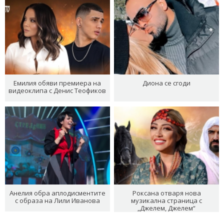
Емилия обяви премиера на
Диона се сгоди
видеоклипа с Денис Теофиков
Анелия обра аплодисментите
Роксана отваря нова
с образа на Лили Иванова
музикална страница с
„Джелем, Джелем“