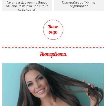
Галена и Цветелина Янева
Гласувайте за "Хит на
отново на върха на "Хит на
седмицата"
седмицата"
Виж
още
Интервюта