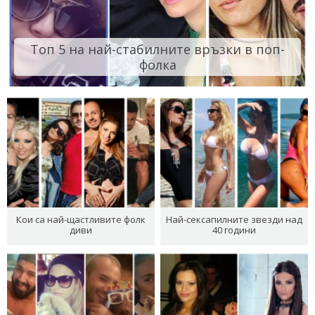
Топ 5 на най-стабилните връзки в поп-
фолка
Кои са най-щастливите фолк
Най-сексапилните звезди над
диви
40 години