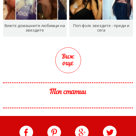
Вижте домашните любимци на
Поп-фолк звездите - преди и
звездите
сега
Виж
още
Топ статии