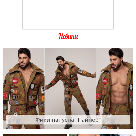
Новини
Фики напусна "Пайнер"