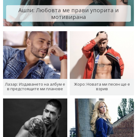
Ашли: Любовта ме прави упорита и
мотивирана
Лазар: Издаването на албум е
Жоро: Новата ми песен ще е
в предстоящите ми планове
взрив