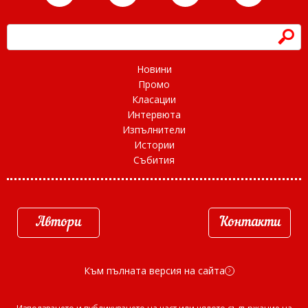
h
Новини
Промо
Класации
Интервюта
Изпълнители
Истории
Събития
Автори
Контакти
Към пълната версия на сайта
d