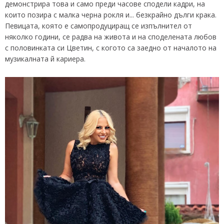
демонстрира това и само преди часове сподели кадри, на
които позира с малка черна рокля и... безкрайно дълги крака.
Певицата, която е самопродуциращ се изпълнител от
няколко години, се радва на живота и на споделената любов
с половинката си Цветин, с когото са заедно от началото на
музикалната й кариера.