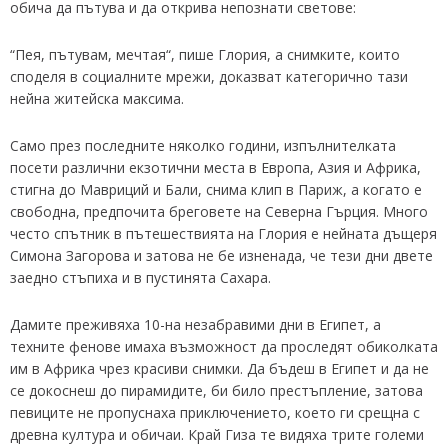
обича да пътува и да открива непознати светове:
“Пея, пътувам, мечтая“, пише Глория, а снимките, които
споделя в социалните мрежи, доказват категорично тази
нейна житейска максима.
Само през последните няколко години, изпълнителката
посети различни екзотични места в Европа, Азия и Африка,
стигна до Мавриций и Бали, снима клип в Париж, а когато е
свободна, предпочита бреговете на Северна Гърция. Много
често спътник в пътешествията на Глория е нейната дъщеря
Симона Загорова и затова не бе изненада, че тези дни двете
заедно стъпиха и в пустинята Сахара.
Дамите преживяха 10-на незабравими дни в Египет, а
техните фенове имаха възможност да проследят обиколката
им в Африка чрез красиви снимки. Да бъдеш в Египет и да не
се докоснеш до пирамидите, би било престъпление, затова
певиците не пропуснаха приключението, което ги срещна с
древна култура и обичаи. Край Гиза те видяха трите големи