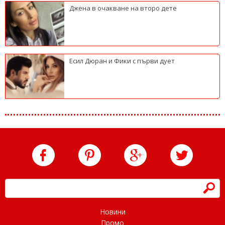
Джена в очакване на второ дете
Есил Дюран и Фики с първи дует
h
Новини
Промо