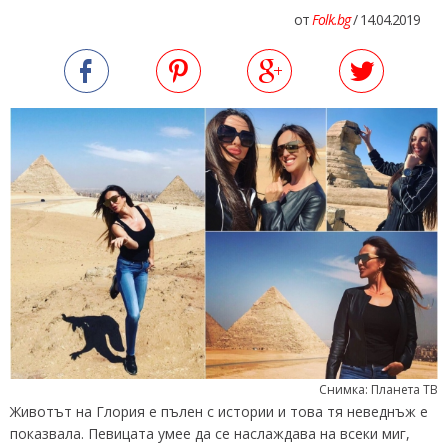
от
Folk.bg
/ 14.04.2019
Снимка: Планета ТВ
Животът на Глория е пълен с истории и това тя неведнъж е
показвала. Певицата умее да се наслаждава на всеки миг,