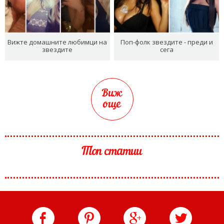
Вижте домашните любимци на
Поп-фолк звездите - преди и
звездите
сега
Виж
още
Топ статии