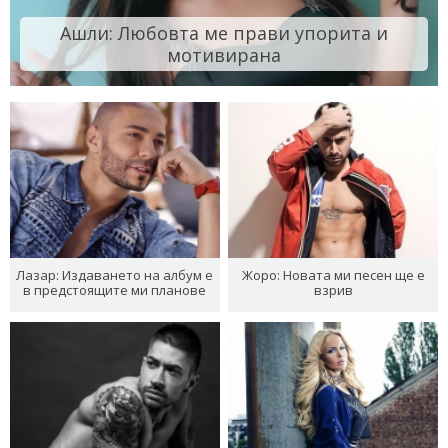
Ашли: Любовта ме прави упорита и
мотивирана
Лазар: Издаването на албум е
Жоро: Новата ми песен ще е
в предстоящите ми планове
взрив