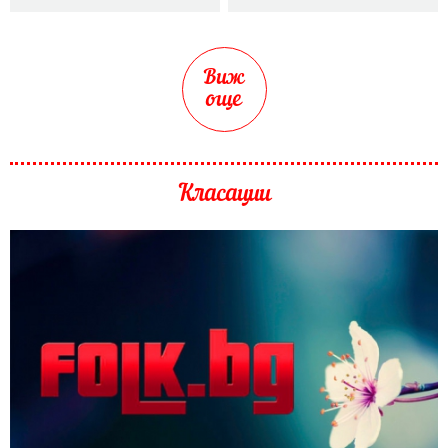
Виж
още
Класации