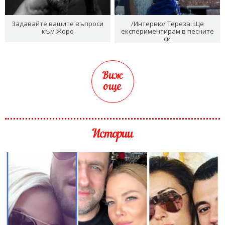
Задавайте вашите въпроси
/Интервю/ Тереза: Ще
към Жоро
експериментирам в песните
си
Виж
още
Истории