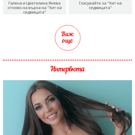
Галена и Цветелина Янева
Гласувайте за "Хит на
отново на върха на "Хит на
седмицата"
седмицата"
Виж
още
Интервюта