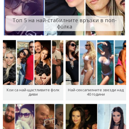
Топ 5 на най-стабилните връзки в поп-
фолка
Кои са най-щастливите фолк
Най-сексапилните звезди над
диви
40 години