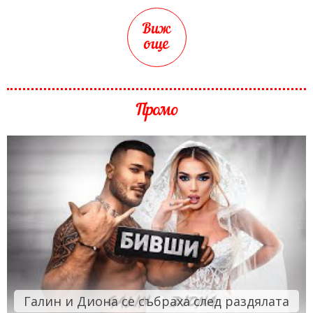
Виж
още
Промо
Галин и Диона се събраха след раздялата