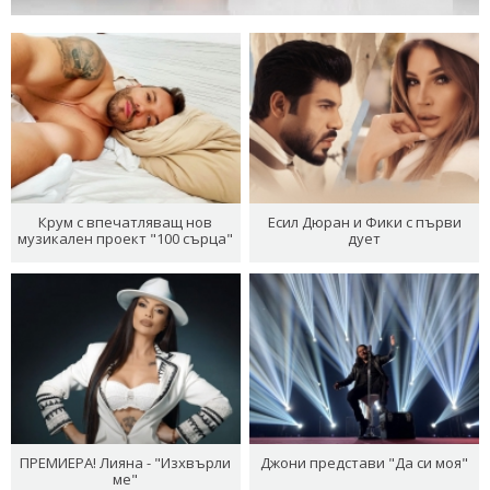
Крум с впечатляващ нов
Есил Дюран и Фики с първи
музикален проект "100 сърца"
дует
ПРЕМИЕРА! Лияна - "Изхвърли
Джони представи "Да си моя"
ме"