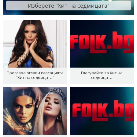
Изберете "Хит на седмицата"
Преслава оглави класацията
Гласувайте за Хит на
"Хит на седмицата"
седмицата