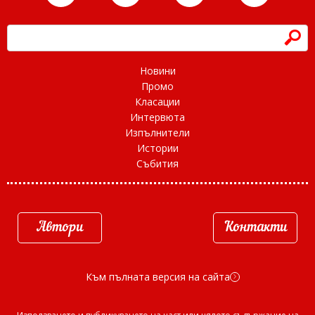
h
Новини
Промо
Класации
Интервюта
Изпълнители
Истории
Събития
Автори
Контакти
Към пълната версия на сайта
d