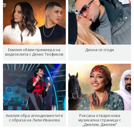
Емилия обяви премиера на
Диона се сгоди
видеоклипа с Денис Теофиков
Анелия обра аплодисментите
Роксана отваря нова
с образа на Лили Иванова
музикална страница с
„Джелем, Джелем“