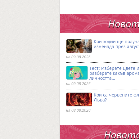
Новот
Кои зодии ще получ
изненада през авгус
на 09.08.2026
Тест: Изберете цвете 
разберете какъв аром
личността…
на 09.08.2026
Кои са червените фл
Лъва?
на 08.08.2026
Новото