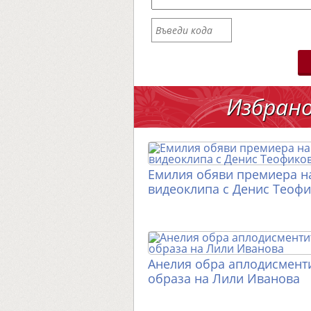
Избран
Емилия обяви премиера н
видеоклипа с Денис Теоф
Анелия обра аплодисменти
образа на Лили Иванова