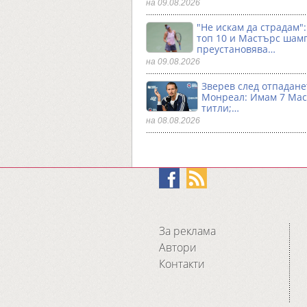
на 09.08.2026
"Не искам да страдам"
топ 10 и Мастърс шам
преустановява…
на 09.08.2026
Зверев след отпадане
Монреал: Имам 7 Ма
титли;…
на 08.08.2026
За реклама
Автори
Контакти