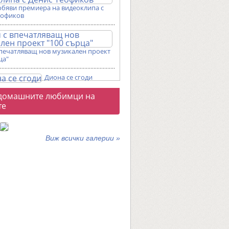
обяви премиера на видеоклипа с
еофиков
впечатляващ нов музикален проект
ца"
Диона се сгоди
о
домашните любимци на
галерии
те
Виж всички галерии »