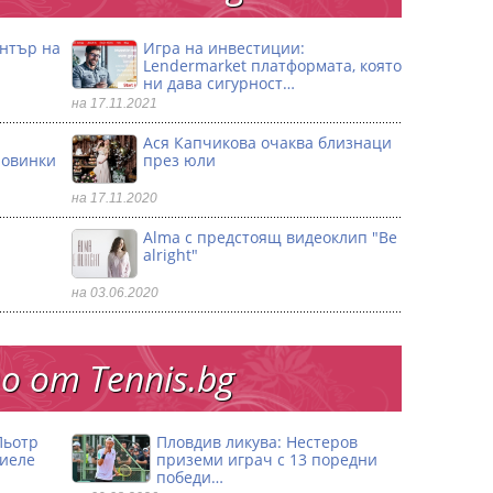
ентър на
Игра на инвестиции:
Lendermarket платформата, която
ни дава сигурност…
на 17.11.2021
Ася Капчикова очаква близнаци
ловинки
през юли
на 17.11.2020
Alma с предстоящ видеоклип "Be
alright"
на 03.06.2020
 от Тennis.bg
Пьотр
Пловдив ликува: Нестеров
риеле
приземи играч с 13 поредни
победи…