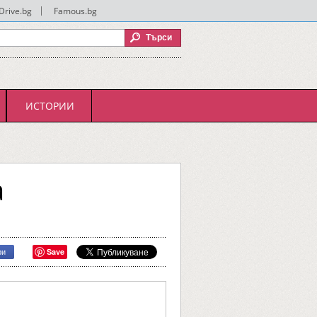
Drive.bg
|
Famous.bg
ИСТОРИИ
а
Save
ри