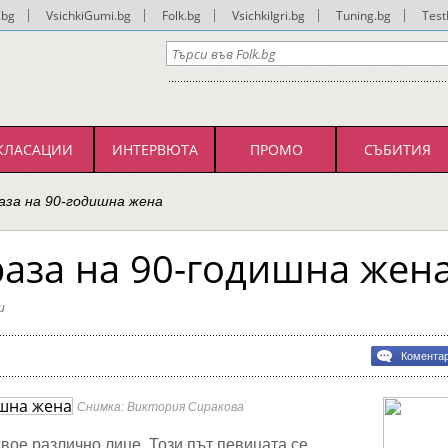
.bg
|
VsichkiGumi.bg
|
Folk.bg
|
VsichkiIgri.bg
|
Tuning.bg
|
Test
КЛАСАЦИИ
ИНТЕРВЮТА
ПРОМО
СЪБИТИЯ
аза на 90-годишна жена
раза на 90-годишна жен
и
Комента
Снимка: Виктория Сиракова
а
свое различно лице. Този път певицата се