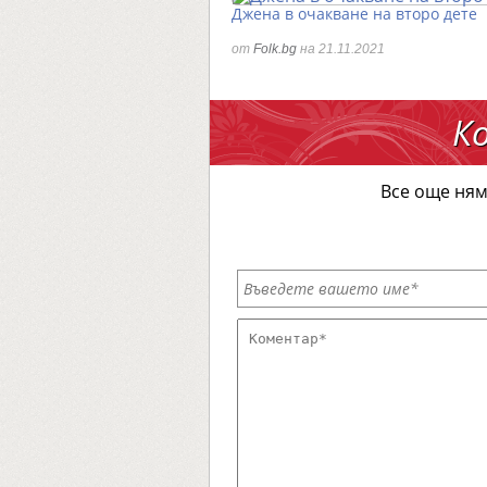
Джена в очакване на второ дете
от
Folk.bg
на 21.11.2021
К
Все още ням