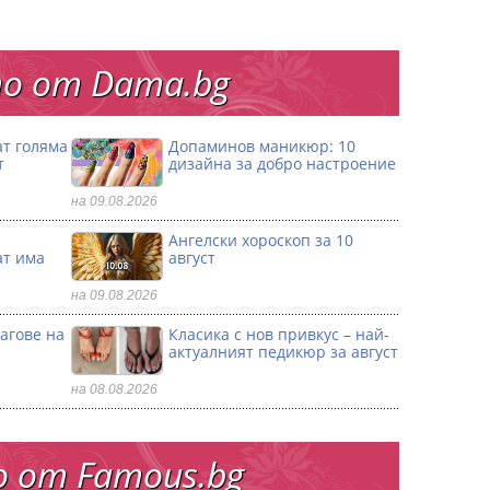
о от Dama.bg
ат голяма
Допаминов маникюр: 10
т
дизайна за добро настроение
на 09.08.2026
и
Ангелски хороскоп за 10
ат има
август
на 09.08.2026
агове на
Класика с нов привкус – най-
актуалният педикюр за август
на 08.08.2026
 от Famous.bg