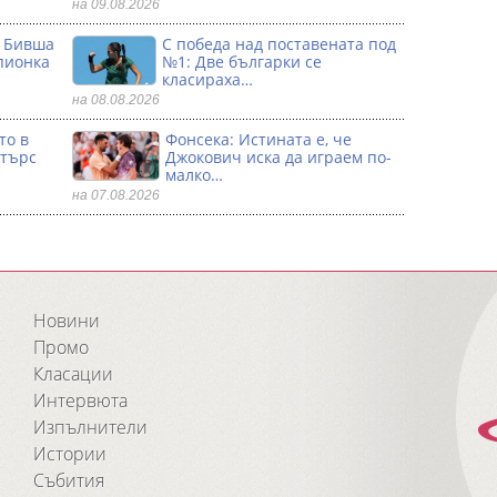
на 09.08.2026
: Бивша
С победа над поставената под
пионка
№1: Две българки се
класираха…
на 08.08.2026
то в
Фонсека: Истината е, че
стърс
Джокович иска да играем по-
малко…
на 07.08.2026
Новини
Промо
Класации
Интервюта
Изпълнители
Истории
Събития