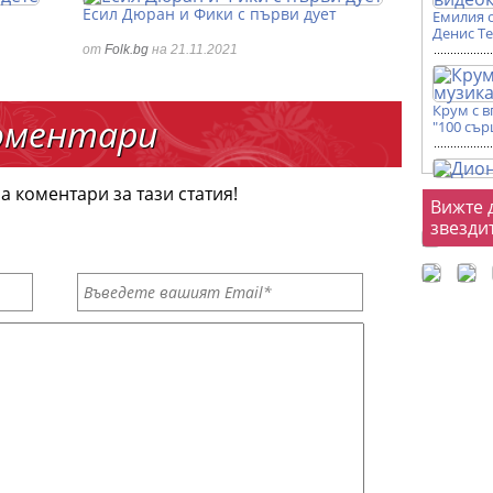
Есил Дюран и Фики с първи дует
Емилия 
Денис Т
от
Folk.bg
на 21.11.2021
Крум с 
оментари
"100 сър
а коментари за тази статия!
Фот
Вижте 
звезди