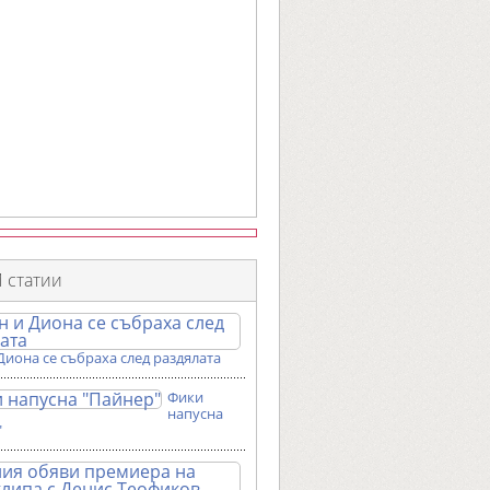
 статии
Диона се събраха след раздялата
Фики
напусна
"