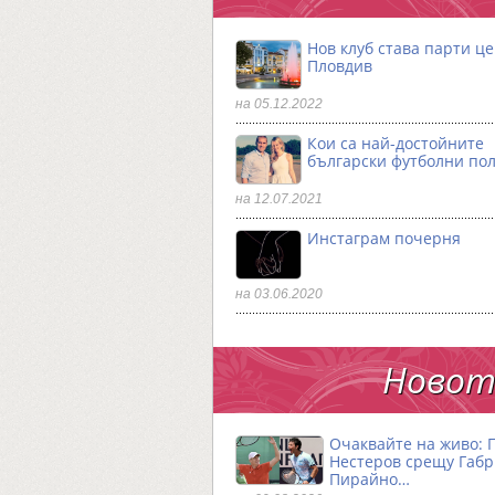
Нов клуб става парти ц
Пловдив
на 05.12.2022
Кои са най-достойните
български футболни по
на 12.07.2021
Инстаграм почерня
на 03.06.2020
Новото
Очаквайте на живо: 
Нестеров срещу Габ
Пирайно…