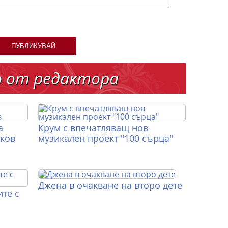
ПУБЛИКУВАЙ
о от редактора
а
Крум с впечатляващ нов
иков
музикален проект "100 сърца"
Джена в очакване на второ дете
те с