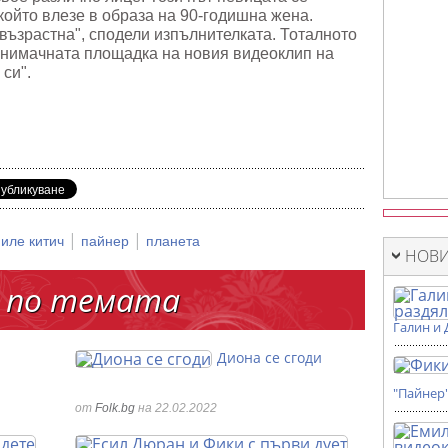
който влезе в образа на 90-годишна жена.
 възрастна", сподели изпълнителката. Тоталното
снимачната площадка на новия видеоклип на
 си".
|
|
иле китич
пайнер
планета
НОВИ
 по темата
Галин и 
Диона се сгоди
"Пайнер
от
Folk.bg
на 22.02.2022