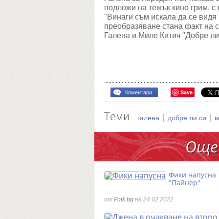
подложи на тежък кино грим, с 
"Винаги съм искала да се видя
преобразяване стана факт на 
Галена и Миле Китич "Добре ли
Save
Коментари
Теми
|
|
галена
добре ли си
м
Още
Фики напусна
"Пайнер"
от
Folk.bg
на 24.02.2022