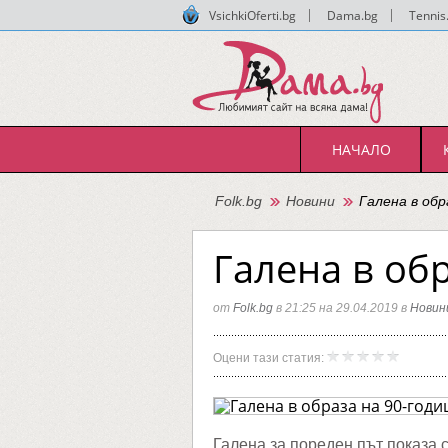
VsichkiOferti.bg
|
Dama.bg
|
Tennis
НАЧАЛО
Folk.bg
Новини
Галена в обр
Галена в об
от
Folk.bg
в 21:25 на 29.04.2019 в
Новин
Галена
Folk.bg
Оцени тази статия:
в
образа
на
90-
годишн
жена
Галена за пореден път показа 