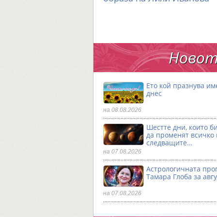
Новот
Ето кой празнува им
днес
на 08.08.2026
Шестте дни, които б
да променят всичко
следващите…
на 07.08.2026
Астрологичната про
Тамара Глоба за авгу
на 07.08.2026