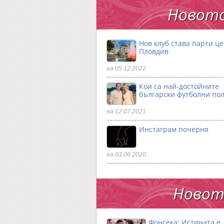
Новото
Нов клуб става парти ц
Пловдив
на 05.12.2022
Кои са най-достойните
български футболни по
на 12.07.2021
Инстаграм почерня
на 03.06.2020
Новото
Фонсека: Истината е,