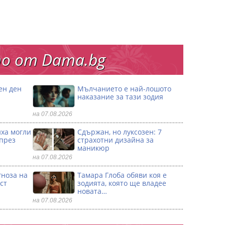
о от Dama.bg
ен ден
Мълчанието е най-лошото
наказание за тази зодия
на 07.08.2026
иха могли
Сдържан, но луксозен: 7
 през
страхотни дизайна за
маникюр
на 07.08.2026
гноза на
Тамара Глоба обяви коя е
ст
зодията, която ще владее
новата…
на 07.08.2026