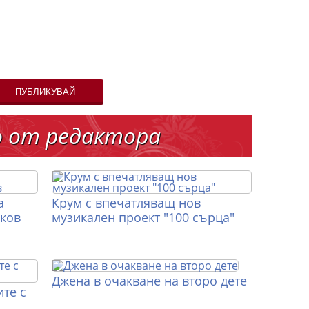
ПУБЛИКУВАЙ
о от редактора
а
Крум с впечатляващ нов
иков
музикален проект "100 сърца"
Джена в очакване на второ дете
те с