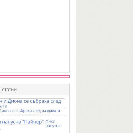
 статии
Диона се събраха след раздялата
Фики
напусна
"