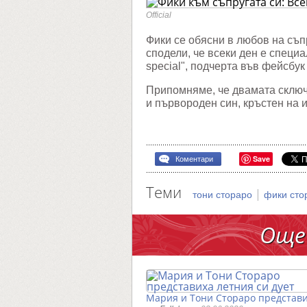
Всеки
ден
Official
с
теб
Фики се обясни в любов на съп
е
сподели, че всеки ден е специа
специа
special", подчерта във фейсбук
Припомняме, че двамата сключи
и първороден син, кръстен на 
Save
Коментари
Теми
|
тони стораро
фики сто
Още
Мария и Тони Стораро представ