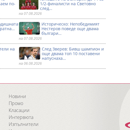
аем по-
1/2-финалисти на Световно
след…
на 07.08.2026
годишната
Историческо: Непобедимият
кратна…
Нестеров поведе още двама
българи…
на 07.08.2026
тели на
След Зверев: Бивш шампион и
още двама топ 10 поставени
напуснаха…
на 06.08.2026
Новини
Промо
Класации
Интервюта
Изпълнители