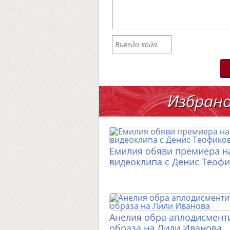
Избран
Емилия обяви премиера н
видеоклипа с Денис Теоф
Анелия обра аплодисменти
образа на Лили Иванова