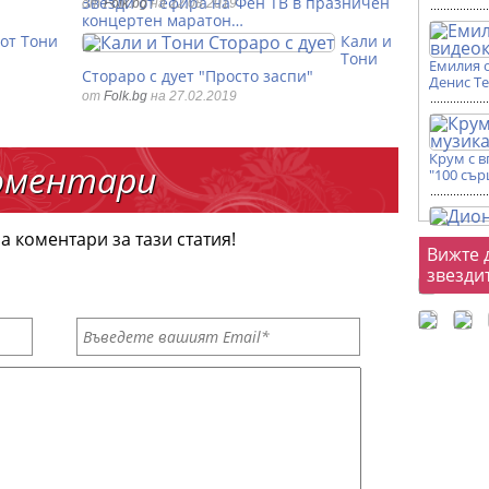
Звезди от ефира на Фен ТВ в празничен
от
Folk.bg
на 22.08.2019
концертен маратон…
 от Тони
Кали и
Тони
Емилия 
Стораро с дует "Просто заспи"
Денис Т
от
Folk.bg
на 27.02.2019
Крум с 
оментари
"100 сър
а коментари за тази статия!
Фот
Вижте 
звезди