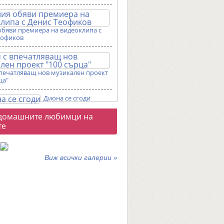
обяви премиера на видеоклипа с
еофиков
впечатляващ нов музикален проект
ца"
Диона се сгоди
о
домашните любимци на
галерии
те
Виж всички галерии »