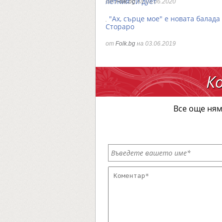
летния си дует
от
Folk.bg
на 03.06.2020
"Ах, сърце мое" е новата балада
Стораро
от
Folk.bg
на 03.06.2019
К
Все още ням