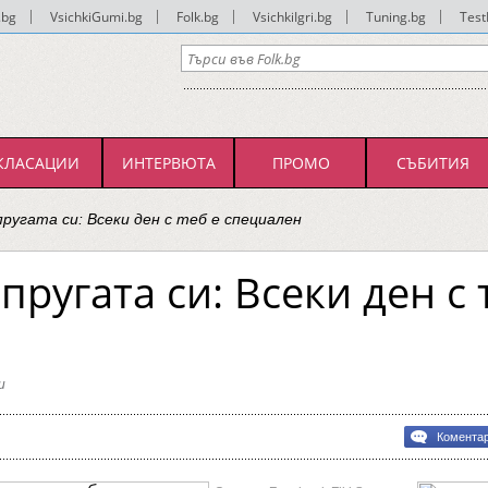
.bg
|
VsichkiGumi.bg
|
Folk.bg
|
VsichkiIgri.bg
|
Tuning.bg
|
Test
КЛАСАЦИИ
ИНТЕРВЮТА
ПРОМО
СЪБИТИЯ
ругата си: Всеки ден с теб е специален
ругата си: Всеки ден с 
и
Комента
ата