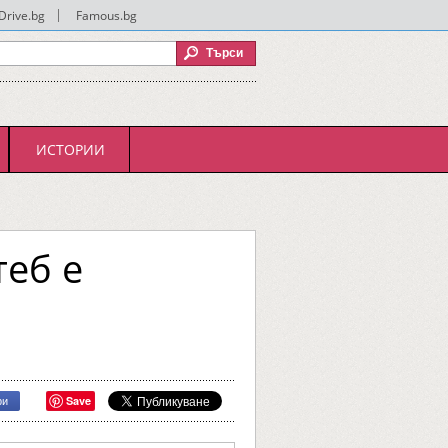
Drive.bg
|
Famous.bg
ИСТОРИИ
теб е
Save
ри