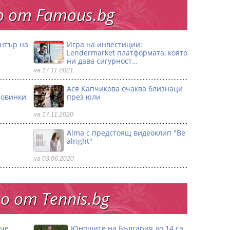
 от Famous.bg
ентър на
Игра на инвестиции:
Lendermarket платформата, която
ни дава сигурност…
на 17.11.2021
Ася Капчикова очаква близнаци
ловинки
през юли
на 17.11.2020
Alma с предстоящ видеоклип "Be
alright"
на 03.06.2020
 от Тennis.bg
 че
Юношите на България до 14 са