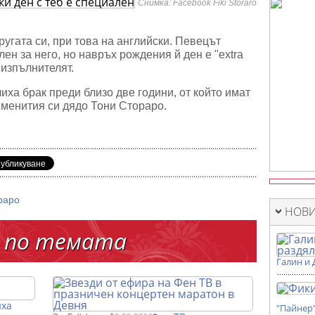
Снимка: Facebook Fiki Storaro
ругата си, при това на английски. Певецът
лен за него, но навръх рождения й ден е "extra
лен
 изпълнителят.
ха брак преди близо две години, от който имат
именития си дядо Тони Стораро.
раро
НОВИ
 по темата
Галин и 
иха
"Пайнер