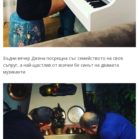
Бъдни вечер Джена посрещна със семейството на своя
съпруг, а най-щастлив от всички бе синът на двамата
музиканти.