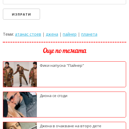
Теми:
атанас стоев
|
джена
|
пайнер
|
планета
Още по темата
Фики напусна "Пайнер"
Диона се сгоди
Джена в очакване на второ дете