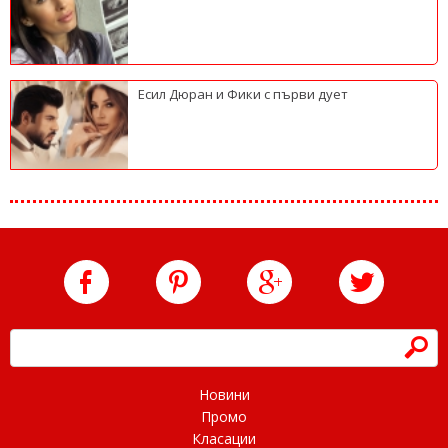
Есил Дюран и Фики с първи дует
h
Новини
Промо
Класации