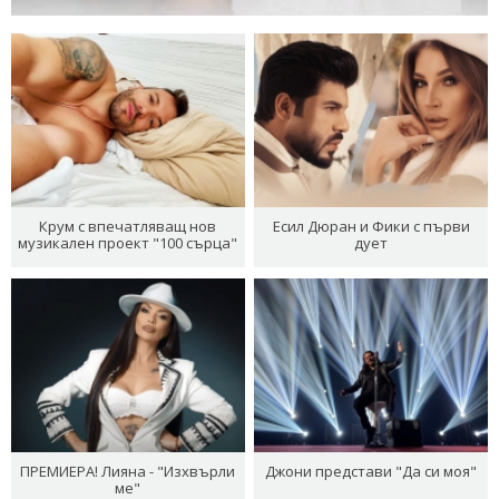
Крум с впечатляващ нов
Есил Дюран и Фики с първи
музикален проект "100 сърца"
дует
ПРЕМИЕРА! Лияна - "Изхвърли
Джони представи "Да си моя"
ме"