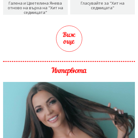
Галена и Цветелина Янева
Гласувайте за "Хит на
отново на върха на "Хит на
седмицата"
седмицата"
Виж
още
Интервюта