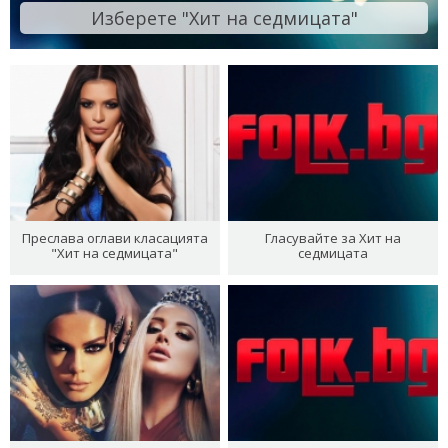
Изберете "Хит на седмицата"
Преслава оглави класацията
Гласувайте за Хит на
"Хит на седмицата"
седмицата