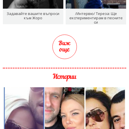
Задавайте вашите въпроси
/Интервю/ Тереза: Ще
към Жоро
експериментирам в песните
си
Виж
още
Истории