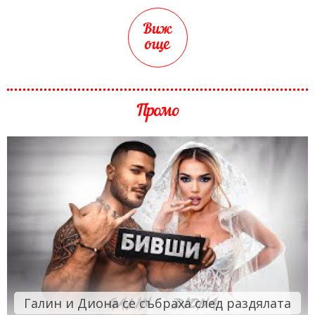
Виж
още
Промо
Галин и Диона се събраха след раздялата