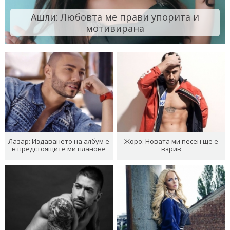
Ашли: Любовта ме прави упорита и
мотивирана
Лазар: Издаването на албум е
Жоро: Новата ми песен ще е
в предстоящите ми планове
взрив