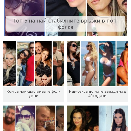
Топ 5 на най-стабилните връзки в поп-
фолка
Кои са най-щастливите фолк
Най-сексапилните звезди над
диви
40 години