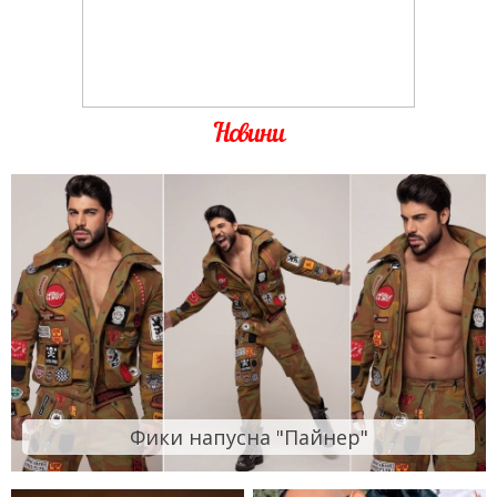
Новини
Фики напусна "Пайнер"