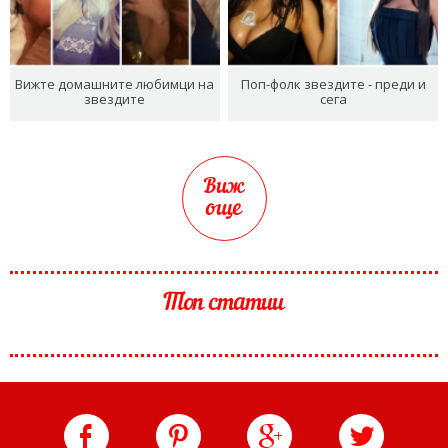
Вижте домашните любимци на
Поп-фолк звездите - преди и
звездите
сега
Виж
още
Топ статии