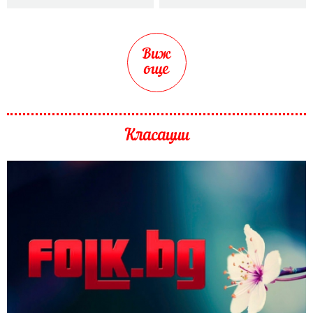
Виж
още
Класации