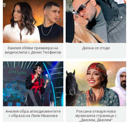
Емилия обяви премиера на
Диона се сгоди
видеоклипа с Денис Теофиков
Анелия обра аплодисментите
Роксана отваря нова
с образа на Лили Иванова
музикална страница с
„Джелем, Джелем“