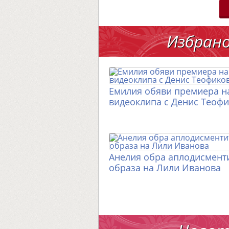
Избран
Емилия обяви премиера н
видеоклипа с Денис Теоф
Анелия обра аплодисменти
образа на Лили Иванова