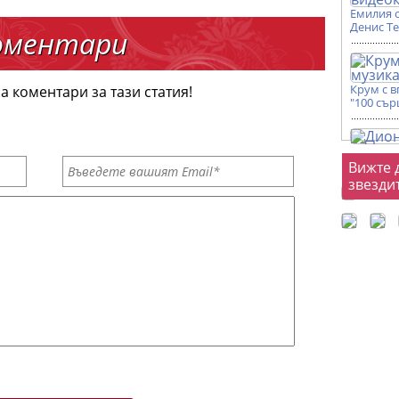
Емилия 
Денис Т
оментари
Крум с 
а коментари за тази статия!
"100 сър
Фот
Вижте 
звезди