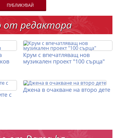
ПУБЛИКУВАЙ
о от редактора
а
Крум с впечатляващ нов
иков
музикален проект "100 сърца"
Джена в очакване на второ дете
те с