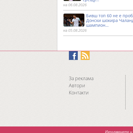
на 06.08.2026
Бивш топ 60 не е проб
Донски шокира Чалан
шампион…
на 05.08.2026
За реклама
Автори
Контакти
Използването и 