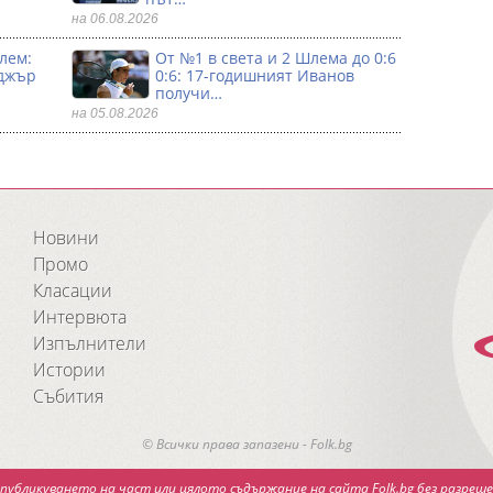
на 06.08.2026
лем:
От №1 в света и 2 Шлема до 0:6
джър
0:6: 17-годишният Иванов
получи…
на 05.08.2026
Новини
Промо
Класации
Интервюта
Изпълнители
Истории
Събития
© Всички права запазени - Folk.bg
публикуването на част или цялото съдържание на сайта Folk.bg без разреше