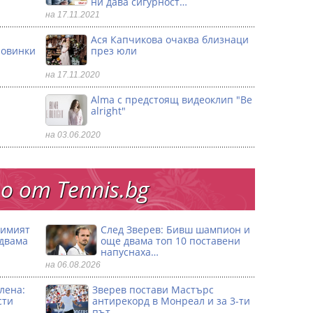
ни дава сигурност…
на 17.11.2021
Ася Капчикова очаква близнаци
ловинки
през юли
на 17.11.2020
Alma с предстоящ видеоклип "Be
alright"
на 03.06.2020
 от Тennis.bg
димият
След Зверев: Бивш шампион и
 двама
още двама топ 10 поставени
напуснаха…
на 06.08.2026
лена:
Зверев постави Мастърс
сти
антирекорд в Монреал и за 3-ти
път…