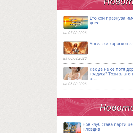
Новот
Ето кой празнува им
днес
на 07.08.2026
Ангелски хороскоп за
на 06.08.2026
Как да не се потя до
градуса? Този златен
от…
на 06.08.2026
Новото
Нов клуб става парти ц
Пловдив