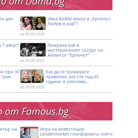
о от Dama.bg
ен ден
Ивка Бейбе влиза в „Ергенът:
Любов в рая“?
на 06.08.2026
 7 август
Разкриха кой е
мистериозният съпруг на
Айлин от "Ергенът"
на 06.08.2026
ри при 30
Как да се гримирате
 трик
правилно, ако сте над 45
години: 6 ключови…
на 06.08.2026
 от Famous.bg
ентър на
Игра на инвестиции:
Lendermarket платформата, която