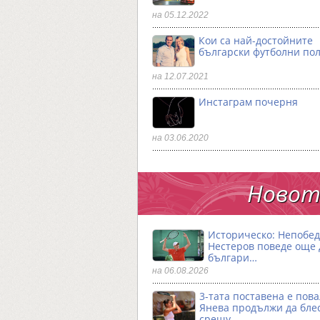
на 05.12.2022
Кои са най-достойните
български футболни по
на 12.07.2021
Инстаграм почерня
на 03.06.2020
Новото
Историческо: Непобе
Нестеров поведе още
българи…
на 06.08.2026
3-тата поставена е пова
Янева продължи да бле
срещу…