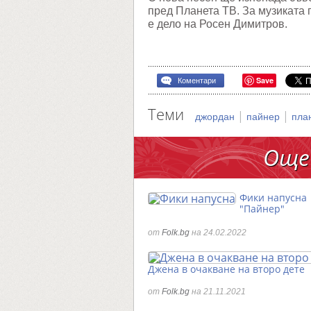
пред Планета ТВ. За музиката 
е дело на Росен Димитров.
Save
Коментари
Теми
|
|
джордан
пайнер
пла
Още
Фики напусна
"Пайнер"
от
Folk.bg
на 24.02.2022
Джена в очакване на второ дете
от
Folk.bg
на 21.11.2021