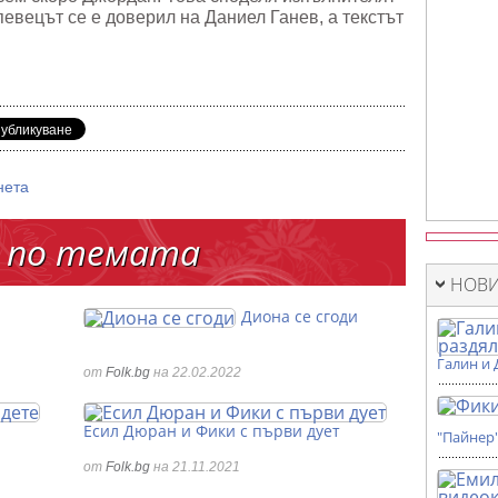
певецът се е доверил на Даниел Ганев, а текстът
нета
 по темата
НОВИ
Диона се сгоди
Галин и 
от
Folk.bg
на 22.02.2022
Есил Дюран и Фики с първи дует
"Пайнер
от
Folk.bg
на 21.11.2021