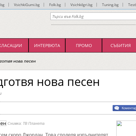
.bg
|
VsichkiGumi.bg
|
Folk.bg
|
VsichkiIgri.bg
|
Tuning.bg
|
Test
КЛАСАЦИИ
ИНТЕРВЮТА
ПРОМО
СЪБИТИЯ
готвя нова песен
готвя нова песен
и
н
Комента
я
Снимка: ТВ Планета
сем скоро Джордан. Това споделя изпълнителят