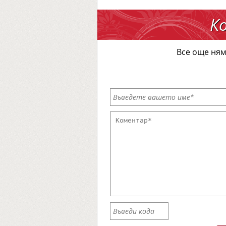
К
Все още ням