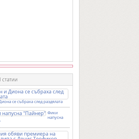
 статии
Диона се събраха след раздялата
Фики
напусна
"