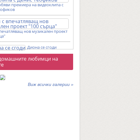
обяви премиера на видеоклипа с
еофиков
впечатляващ нов музикален проект
ца"
Диона се сгоди
о
домашните любимци на
галерии
те
Виж всички галерии »