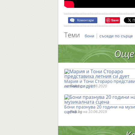
Save
Коментари
Теми
|
бони
съседи по сърце
Още
Мария и Тони Стораро представ
летния си дует
от
Folk.bg
на 03.06.2020
Бони празнува 20 години на муз
сцена
от
Folk.bg
на 10.06.2019
К