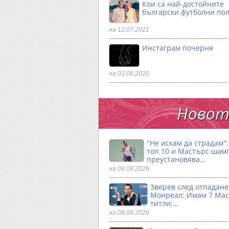
Кои са най-достойните
български футболни по
на 12.07.2021
Инстаграм почерня
на 03.06.2020
Новото
"Не искам да страдам"
топ 10 и Мастърс шам
преустановява…
на 09.08.2026
Зверев след отпадане
Монреал: Имам 7 Ма
титли;…
на 08.08.2026