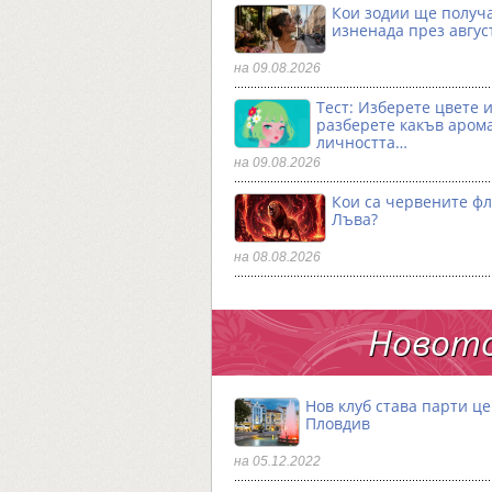
Кои зодии ще получ
изненада през авгус
на 09.08.2026
Тест: Изберете цвете 
разберете какъв аром
личността…
на 09.08.2026
Кои са червените фл
Лъва?
на 08.08.2026
Новото
Нов клуб става парти ц
Пловдив
на 05.12.2022