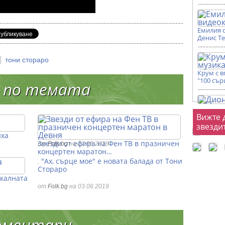
Емилия 
Денис Т
|
тони стораро
Крум с 
"100 сър
 по темата
Фот
Вижте 
звезди
иха
Звезди от ефира на Фен ТВ в празничен
от
Folk.bg
на 22.08.2019
концертен маратон…
"Ах, сърце мое" е новата балада от Тони
Стораро
икалната
от
Folk.bg
на 03.06.2019
оментари