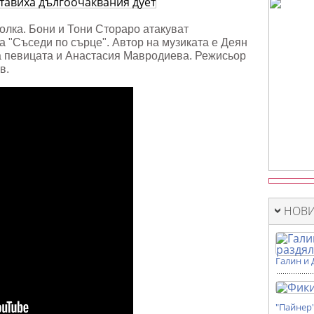
авиха
чаквания
фолка. Бони и Тони Стораро атакуват
и
а "Съседи по сърце". Автор на музиката е Деян
на певицата и Анастасия Мавродиева. Режисьор
ов.
НОВИ
Галин и 
"Пайнер