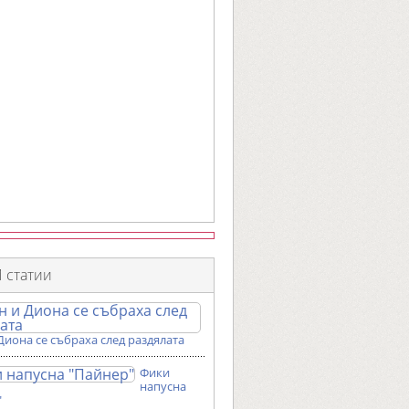
 статии
Диона се събраха след раздялата
Фики
напусна
"