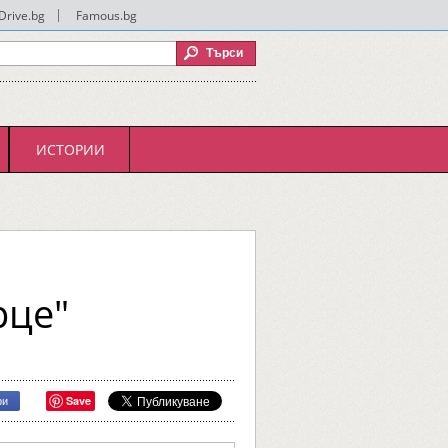
Drive.bg
|
Famous.bg
ИСТОРИИ
рце"
Save
ри