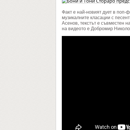
предст
дългоо
дует
Факт е най-новият дует в поп-
"Съсед
музикалните класации с песент
по
сърце"
Асенов, текстът е съвместен 
на видеото е Добромир Никол