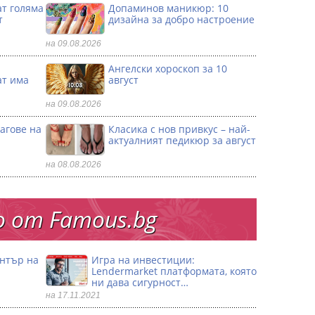
ат голяма
Допаминов маникюр: 10
т
дизайна за добро настроение
на 09.08.2026
и
Ангелски хороскоп за 10
ат има
август
на 09.08.2026
агове на
Класика с нов привкус – най-
актуалният педикюр за август
на 08.08.2026
 от Famous.bg
ентър на
Игра на инвестиции:
Lendermarket платформата, която
ни дава сигурност…
на 17.11.2021