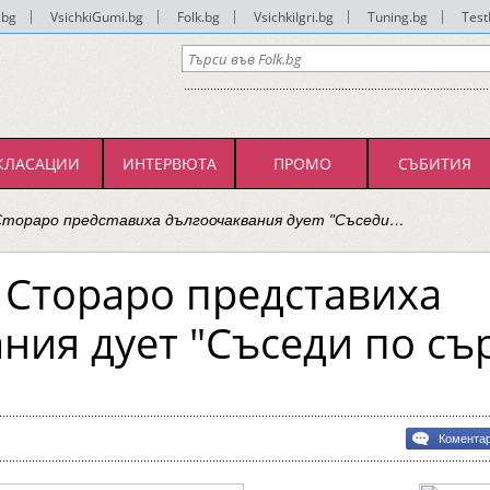
.bg
|
VsichkiGumi.bg
|
Folk.bg
|
VsichkiIgri.bg
|
Tuning.bg
|
Test
КЛАСАЦИИ
ИНТЕРВЮТА
ПРОМО
СЪБИТИЯ
Стораро представиха дългоочаквания дует "Съседи…
 Стораро представиха
ния дует "Съседи по съ
Комента
о