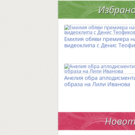
Избран
Емилия обяви премиера н
видеоклипа с Денис Теоф
Анелия обра аплодисменти
образа на Лили Иванова
Новот