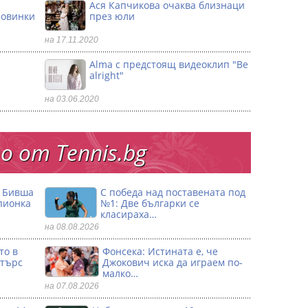
Ася Капчикова очаква близнаци
ловинки
през юли
на 17.11.2020
Alma с предстоящ видеоклип "Be
alright"
на 03.06.2020
 от Тennis.bg
: Бивша
С победа над поставената под
пионка
№1: Две българки се
класираха…
на 08.08.2026
то в
Фонсека: Истината е, че
стърс
Джокович иска да играем по-
малко…
на 07.08.2026