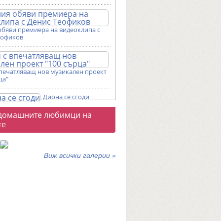
обяви премиера на видеоклипа с
еофиков
впечатляващ нов музикален проект
ца"
Диона се сгоди
о
домашните любимци на
галерии
те
Виж всички галерии »