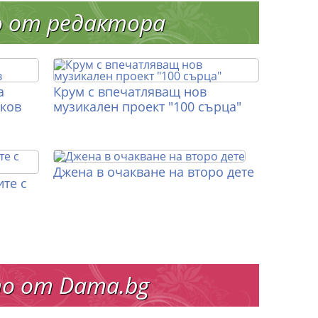
о от редактора
а
Крум с впечатляващ нов
иков
музикален проект "100 сърца"
Джена в очакване на второ дете
те с
о от Dama.bg