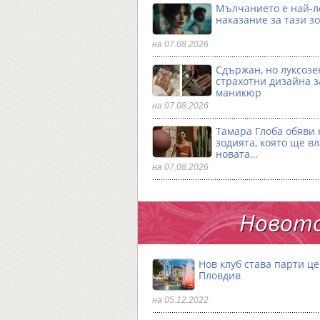
Мълчанието е най-
наказание за тази з
на 07.08.2026
Сдържан, но луксозен
страхотни дизайна з
маникюр
на 07.08.2026
Тамара Глоба обяви 
зодията, която ще в
новата…
на 07.08.2026
Новото
Нов клуб става парти ц
Пловдив
на 05.12.2022