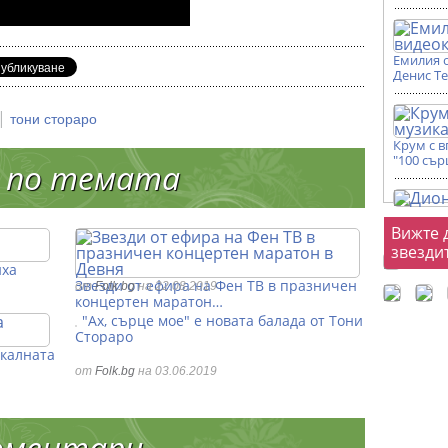
Емилия 
Денис Т
|
тони стораро
Крум с 
"100 сър
 по темата
Фот
Вижте 
звезди
иха
Звезди от ефира на Фен ТВ в празничен
от
Folk.bg
на 22.08.2019
концертен маратон…
"Ах, сърце мое" е новата балада от Тони
Стораро
икалната
от
Folk.bg
на 03.06.2019
оментари