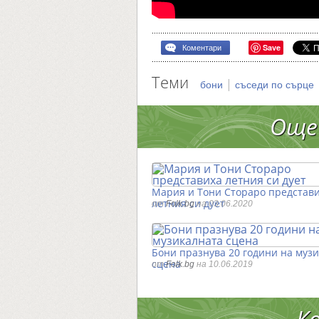
Save
Коментари
Теми
|
бони
съседи по сърце
Още
Мария и Тони Стораро представ
летния си дует
от
Folk.bg
на 03.06.2020
Бони празнува 20 години на муз
сцена
от
Folk.bg
на 10.06.2019
К