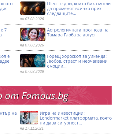
лошото
Шестте дни, които биха могли
одия
да променят всичко през
следващите…
на 07.08.2026
: 7
Астрологичната прогноза на
а
Тамара Глоба за август
на 07.08.2026
коя е
Горещ хороскоп за уикенда:
ладее
Любов, страст и неочаквани
емоции…
на 07.08.2026
 от Famous.bg
ентър на
Игра на инвестиции:
Lendermarket платформата, която
ни дава сигурност…
на 17.11.2021