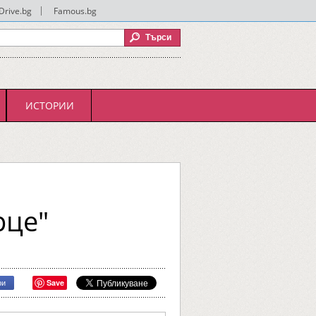
Drive.bg
|
Famous.bg
ИСТОРИИ
рце"
Save
ри