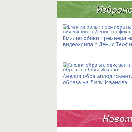
Избран
Емилия обяви премиера н
видеоклипа с Денис Теоф
Анелия обра аплодисменти
образа на Лили Иванова
Новот