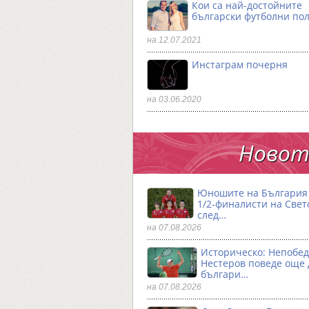
Кои са най-достойните
български футболни по
на 12.07.2021
Инстаграм почерня
на 03.06.2020
Новото
Юношите на България 
1/2-финалисти на Свет
след…
на 07.08.2026
Историческо: Непобе
Нестеров поведе още
българи…
на 07.08.2026