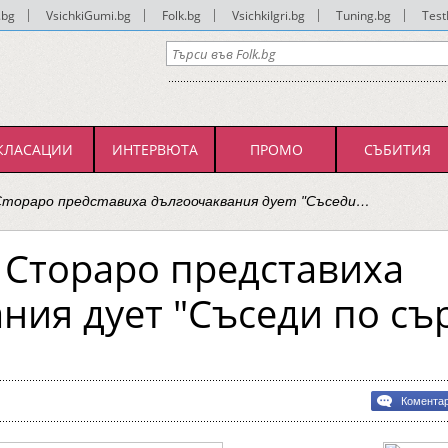
.bg
|
VsichkiGumi.bg
|
Folk.bg
|
VsichkiIgri.bg
|
Tuning.bg
|
Test
КЛАСАЦИИ
ИНТЕРВЮТА
ПРОМО
СЪБИТИЯ
Стораро представиха дългоочаквания дует "Съседи…
 Стораро представиха
ния дует "Съседи по съ
Комента
о