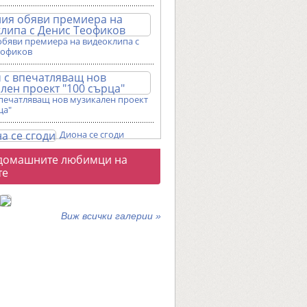
обяви премиера на видеоклипа с
еофиков
впечатляващ нов музикален проект
ца"
Диона се сгоди
о
домашните любимци на
галерии
те
Виж всички галерии »