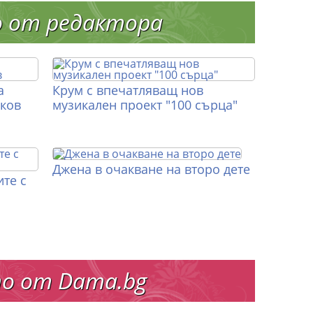
о от редактора
а
Крум с впечатляващ нов
иков
музикален проект "100 сърца"
Джена в очакване на второ дете
те с
о от Dama.bg