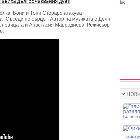
авиха
чаквания
фолка. Бони и Тони Стораро атакуват
и
а "Съседи по сърце". Автор на музиката е Деян
на певицата и Анастасия Мавродиева. Режисьор
ов.
НОВИ
Галин и 
"Пайнер