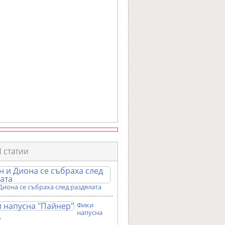
 статии
Диона се събраха след раздялата
Фики
напусна
"