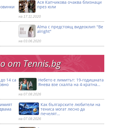
Ася Капчикова очаква близнаци
ловинки
през юли
на 17.11.2020
Alma с предстоящ видеоклип "Be
alright"
на 03.06.2020
 от Тennis.bg
до 14 са
Небето е лимитът: 19-годишната
овно
Янева взe скалпа на 4-кратна…
на 07.08.2026
димият
Как българските любители на
 двама
тениса могат лесно да
печелят…
на 07.08.2026