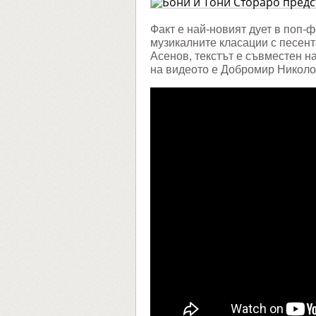
предст
дългоо
дует
Факт е най-новият дует в поп-
"Съсед
музикалните класации с песент
по
сърце"
Асенов, текстът е съвместен 
на видеото е Добромир Никол