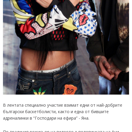
В лентата специално участие взимат едни от най-добрите
български баскетболисти, както и една от бившите
адреналинки в “Господари на ефира” - Яна.
По традиция режисьор на видеото е половинката на Ани