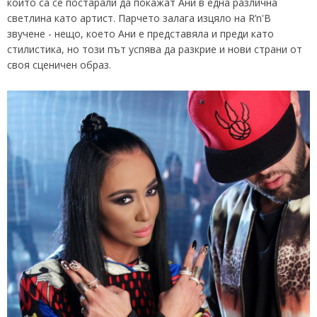
които са се постарали да покажат Ани в една различна
светлина като артист. Парчето залага изцяло на R’n'B
звучене - нещо, което Ани е представяла и преди като
стилистика, но този път успява да разкрие и нови страни от
своя сценичен образ.