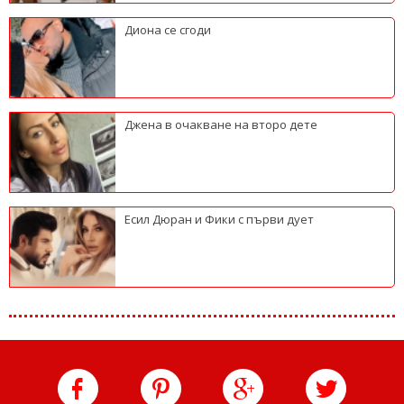
Диона се сгоди
Джена в очакване на второ дете
Есил Дюран и Фики с първи дует