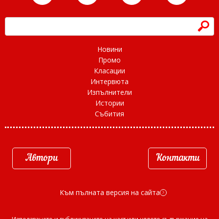
h
Новини
Промо
Класации
Интервюта
Изпълнители
Истории
Събития
Автори
Контакти
Към пълната версия на сайта
d