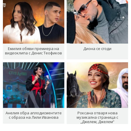
Емилия обяви премиера на
Диона се сгоди
видеоклипа с Денис Теофиков
Анелия обра аплодисментите
Роксана отваря нова
с образа на Лили Иванова
музикална страница с
„Джелем, Джелем“