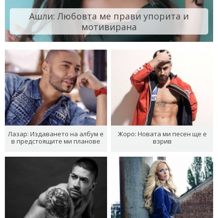
Ашли: Любовта ме прави упорита и
мотивирана
Лазар: Издаването на албум е
Жоро: Новата ми песен ще е
в предстоящите ми планове
взрив