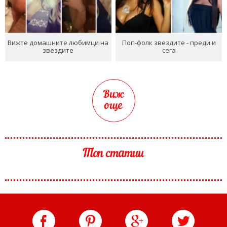
Вижте домашните любимци на
Поп-фолк звездите - преди и
звездите
сега
Виж
още
Топ статии