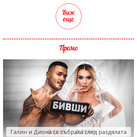
Виж
още
Промо
Галин и Диона се събраха след раздялата