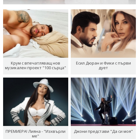
Крум с впечатляващ нов
Есил Дюран и Фики с първи
музикален проект "100 сърца"
дует
ПРЕМИЕРА! Лияна - "Изхвърли
Джони представи "Да си моя"
ме"