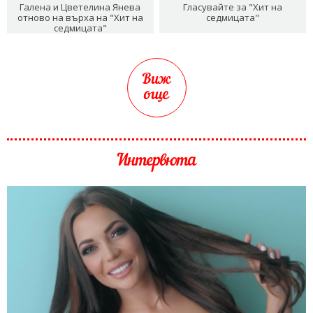
Галена и Цветелина Янева
Гласувайте за "Хит на
отново на върха на "Хит на
седмицата"
седмицата"
Виж
още
Интервюта