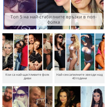
Топ 5 на най-стабилните връзки в поп-
фолка
Кои са най-щастливите фолк
Най-сексапилните звезди над
диви
40 години