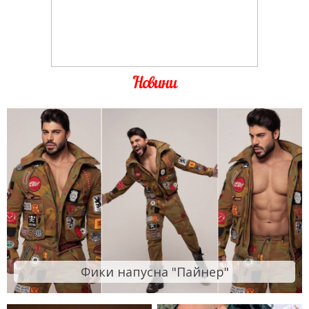
Новини
Фики напусна "Пайнер"