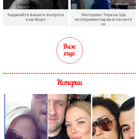
Задавайте вашите въпроси
/Интервю/ Тереза: Ще
към Жоро
експериментирам в песните
си
Виж
още
Истории