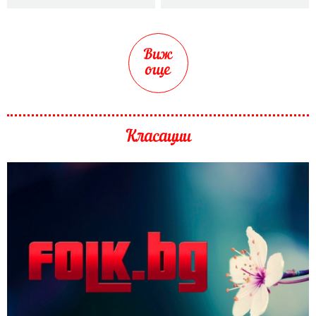
Виж
още
Класации