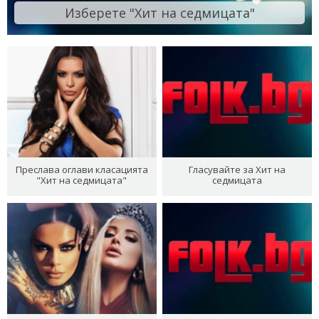
Изберете "Хит на седмицата"
Преслава оглави класацията
Гласувайте за Хит на
"Хит на седмицата"
седмицата