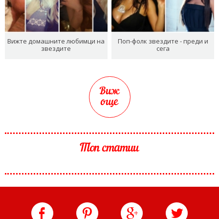
Вижте домашните любимци на
Поп-фолк звездите - преди и
звездите
сега
Виж
още
Топ статии