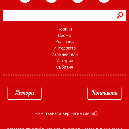
h
Новини
Промо
Класации
Интервюта
Изпълнители
Истории
Събития
Автори
Контакти
Към пълната версия на сайта
d