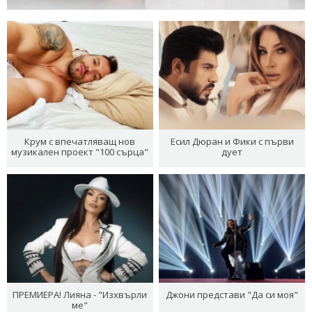
Крум с впечатляващ нов
Есил Дюран и Фики с първи
музикален проект "100 сърца"
дует
ПРЕМИЕРА! Лияна - "Изхвърли
Джони представи "Да си моя"
ме"