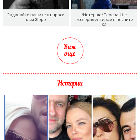
Задавайте вашите въпроси
/Интервю/ Тереза: Ще
към Жоро
експериментирам в песните
си
Виж
още
Истории