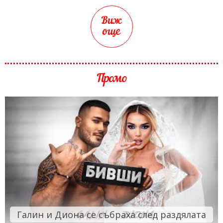
Виж
още
Промо
Галин и Диона се събраха след раздялата