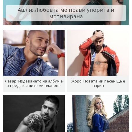
Ашли: Любовта ме прави упорита и
мотивирана
Лазар: Издаването на албум е
Жоро: Новата ми песен ще е
в предстоящите ми планове
взрив