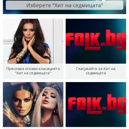
Изберете "Хит на седмицата"
Преслава оглави класацията
Гласувайте за Хит на
"Хит на седмицата"
седмицата