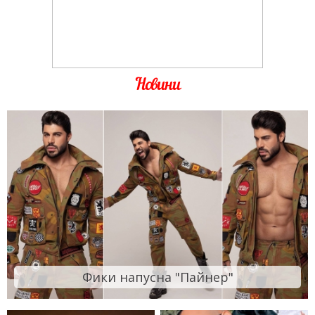
Новини
Фики напусна "Пайнер"