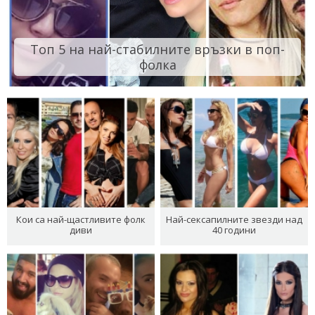
Топ 5 на най-стабилните връзки в поп-
фолка
Кои са най-щастливите фолк
Най-сексапилните звезди над
диви
40 години