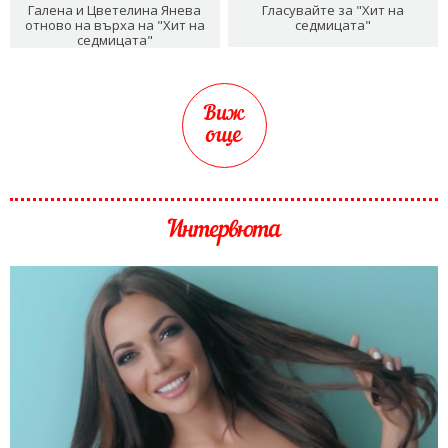
Галена и Цветелина Янева
Гласувайте за "Хит на
отново на върха на "Хит на
седмицата"
седмицата"
Виж
още
Интервюта