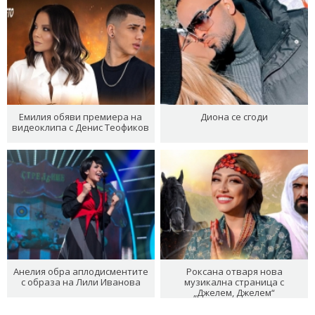
Емилия обяви премиера на
Диона се сгоди
видеоклипа с Денис Теофиков
Анелия обра аплодисментите
Роксана отваря нова
с образа на Лили Иванова
музикална страница с
„Джелем, Джелем“