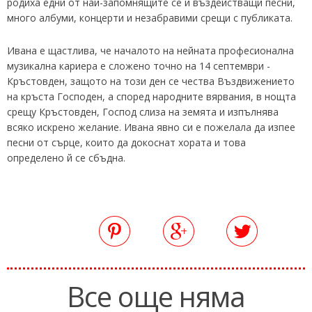
родиха едни от най-запомнящите се и въздействащи песни,
много албуми, концерти и незабравими срещи с публиката.
Ивана е щастлива, че началото на нейната професионална
музикална кариера е сложено точно на 14 септември -
Кръстовден, защото на този ден се чества Въздвижението
на кръста Господен, а според народните вярвания, в нощта
срещу Кръстовден, Господ слиза на земята и изпълнява
всяко искрено желание. Ивана явно си е пожелала да изпее
песни от сърце, които да докоснат хората и това
определено й се сбъдна.
Все още няма