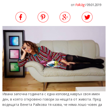
от
Folk.bg
/ 09.01.2019
Ивана започна годината с една изповед навръх своя имен
ден, в която откровено говори за нещата от живота. Пред
водещата Венета Райкова тя казва, че няма лошо човек да