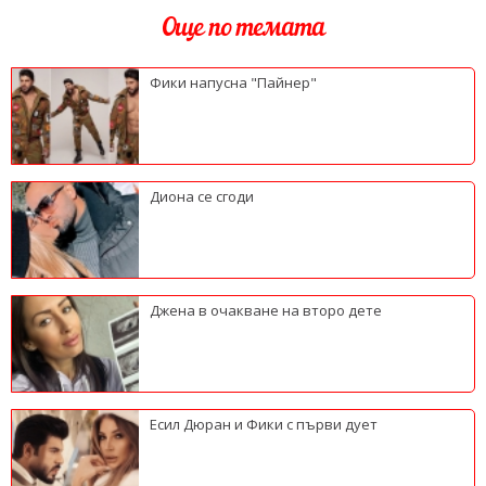
Още по темата
Фики напусна "Пайнер"
Диона се сгоди
Джена в очакване на второ дете
Есил Дюран и Фики с първи дует