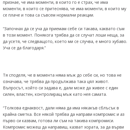
признае, че има моменти, в които го е страх, че има
моменти, в които се притеснява, че има моменти, в които му
се плаче и това са съвсем нормални реакции.
“Започнах да се уча да приемам себе си такава, каквато съм
в този момент. Понякога трябва да се случат лоши неща, за
да усетя, че следващото, което ми се случва, е много хубаво.
Уча се да благодаря.”
Тя споделя, че в момента няма мъж до себе си, но това не
означава, че трябва да продължава така цял живот.
Въпросът, който си задава е, дали може да живее с един
силен, властен, контролиращ мъж като нея самата.
“Толкова еднаквост, дали няма да има някакъв сблъсък в
крайна сметка. Все някой трябва да направи компромис и аз
първо си казвам, готова ли съм на такива компромиси.
Компромис можеш да направиш, казват хората, за да върви