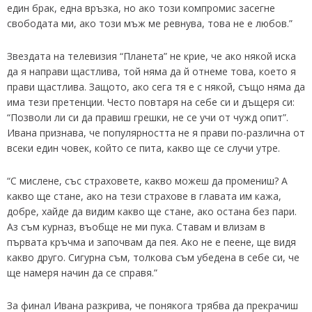
един брак, една връзка, но ако този компромис засегне
свободата ми, ако този мъж ме ревнува, това не e любов.”
Звездата на телевизия “Планета” не крие, че ако някой иска
да я направи щастлива, той няма да й отнеме това, което я
прави щастлива. Защото, ако сега тя е с някой, също няма да
има тези претенции. Често повтаря на себе си и дъщеря си:
“Позволи ли си да правиш грешки, не се учи от чужд опит”.
Ивана признава, че популярността не я прави по-различна от
всеки един човек, който се пита, какво ще се случи утре.
“С мислене, със страховете, какво можеш да промениш? А
какво ще стане, ако на тези страхове в главата им кажа,
добре, хайде да видим какво ще стане, ако остана без пари.
Аз съм курназ, въобще не ми пука. Ставам и влизам в
първата кръчма и започвам да пея. Ако не е пеене, ще видя
какво друго. Сигурна съм, толкова съм убедена в себе си, че
ще намеря начин да се справя.”
За финал Ивана разкрива, че понякога трябва да прекрачиш