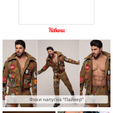
Новини
Фики напусна "Пайнер"