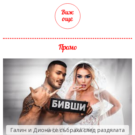
Виж
още
Промо
Галин и Диона се събраха след раздялата