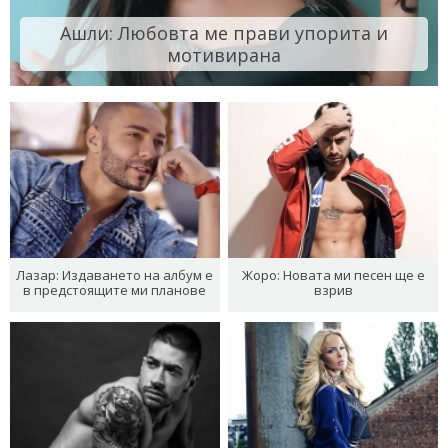
Ашли: Любовта ме прави упорита и
мотивирана
Лазар: Издаването на албум е
Жоро: Новата ми песен ще е
в предстоящите ми планове
взрив