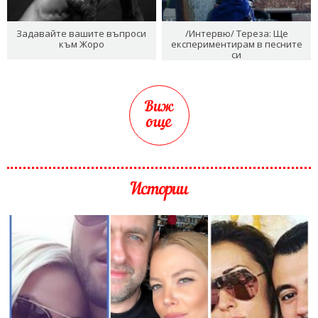
Задавайте вашите въпроси
/Интервю/ Тереза: Ще
към Жоро
експериментирам в песните
си
Виж
още
Истории