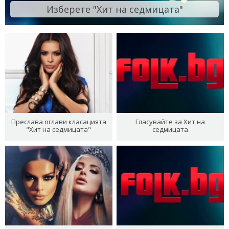
Изберете "Хит на седмицата"
Преслава оглави класацията
Гласувайте за Хит на
"Хит на седмицата"
седмицата