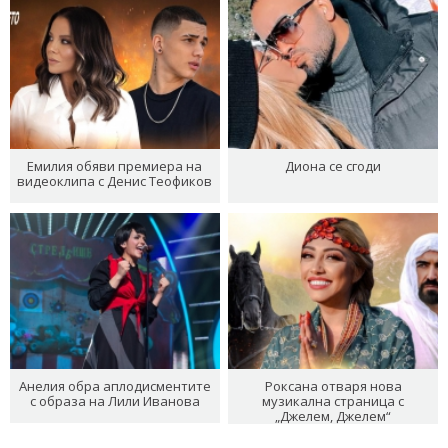
Емилия обяви премиера на
Диона се сгоди
видеоклипа с Денис Теофиков
Анелия обра аплодисментите
Роксана отваря нова
с образа на Лили Иванова
музикална страница с
„Джелем, Джелем“