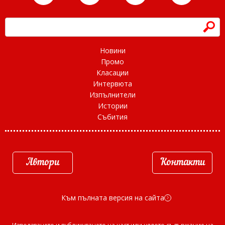
h
Новини
Промо
Класации
Интервюта
Изпълнители
Истории
Събития
Автори
Контакти
Към пълната версия на сайта
d