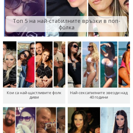
Топ 5 на най-стабилните връзки в поп-
фолка
Кои са най-щастливите фолк
Най-сексапилните звезди над
диви
40 години