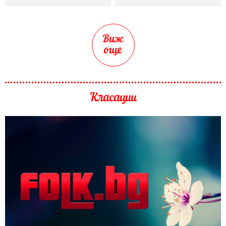
Виж
още
Класации