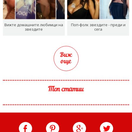
Вижте домашните любимци на
Поп-фолк звездите - преди и
звездите
сега
Виж
още
Топ статии