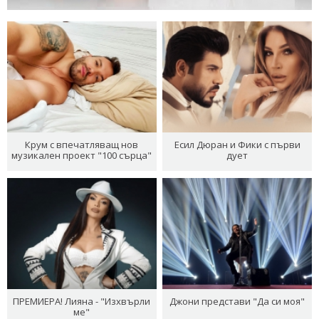
Крум с впечатляващ нов
Есил Дюран и Фики с първи
музикален проект "100 сърца"
дует
ПРЕМИЕРА! Лияна - "Изхвърли
Джони представи "Да си моя"
ме"