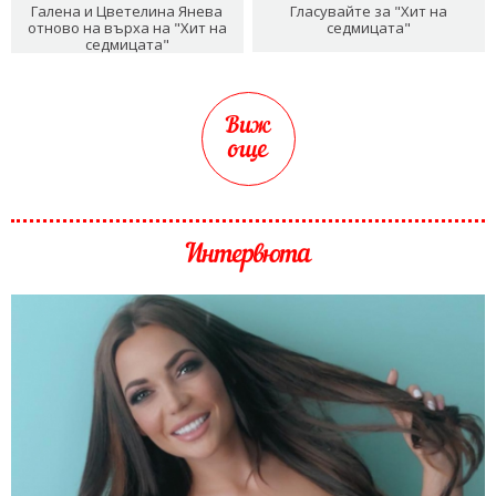
Галена и Цветелина Янева
Гласувайте за "Хит на
отново на върха на "Хит на
седмицата"
седмицата"
Виж
още
Интервюта