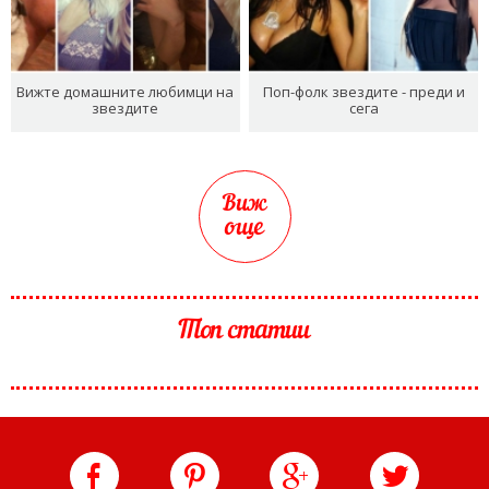
Вижте домашните любимци на
Поп-фолк звездите - преди и
звездите
сега
Виж
още
Топ статии