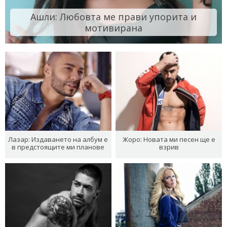
Ашли: Любовта ме прави упорита и
мотивирана
Лазар: Издаването на албум е
Жоро: Новата ми песен ще е
в предстоящите ми планове
взрив