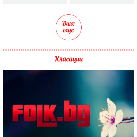
Виж
още
Класации