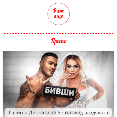
Виж
още
Промо
Галин и Диона се събраха след раздялата