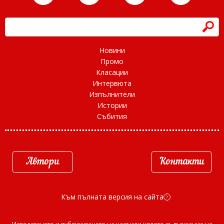
h
Новини
Промо
Класации
Интервюта
Изпълнители
Истории
Събития
Автори
Контакти
Към пълната версия на сайта
d