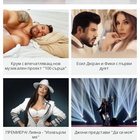
Крум с впечатляващ нов
Есил Дюран и Фики с първи
музикален проект "100 сърца"
дует
ПРЕМИЕРА! Лияна - "Изхвърли
Джони представи "Да си моя"
ме"