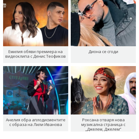
Емилия обяви премиера на
Диона се сгоди
видеоклипа с Денис Теофиков
Анелия обра аплодисментите
Роксана отваря нова
с образа на Лили Иванова
музикална страница с
„Джелем, Джелем“