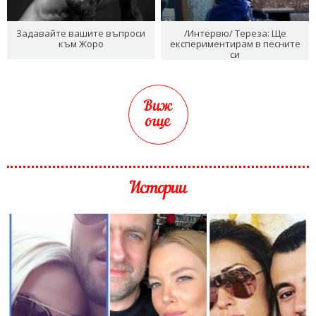
Задавайте вашите въпроси
/Интервю/ Тереза: Ще
към Жоро
експериментирам в песните
си
Виж
още
Истории