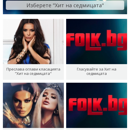
Изберете "Хит на седмицата"
Преслава оглави класацията
Гласувайте за Хит на
"Хит на седмицата"
седмицата