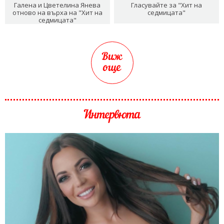
Галена и Цветелина Янева
Гласувайте за "Хит на
отново на върха на "Хит на
седмицата"
седмицата"
Виж
още
Интервюта