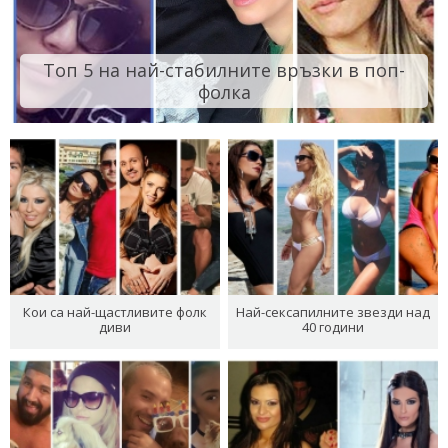
Топ 5 на най-стабилните връзки в поп-
фолка
Кои са най-щастливите фолк
Най-сексапилните звезди над
диви
40 години