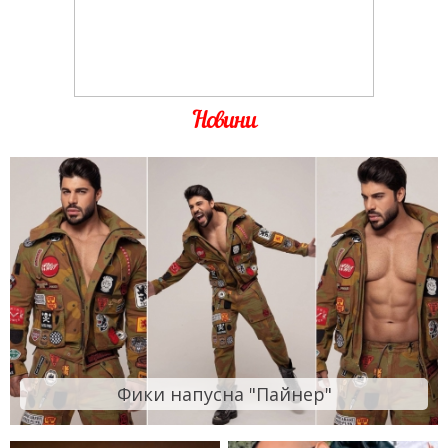
Новини
Фики напусна "Пайнер"